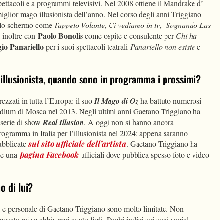
spettacoli e a programmi televisivi. Nel 2008 ottiene il Mandrake d’
iglior mago illusionista dell’anno. Nel corso degli anni Triggiano
colo schermo come
Tappeto Volante
,
Ci vediamo in
tv
,
Sognando Las
Paolo Bonolis
a inoltre con
come ospite e consulente per
Chi ha
gio Panariello
per i suoi spettacoli teatrali
Panariello non esiste
e
ll’illusionista, quando sono in programma i prossimi?
rezzati in tutta l’Europa: il suo
Il Mago di Oz
ha battuto numerosi
tadium di Mosca nel 2013. Negli ultimi anni Gaetano Triggiano ha
a serie di show
Real Illusion
. A oggi non si hanno ancora
programma in Italia per l’illusionista nel 2024: appena saranno
pubblicate
sul sito ufficiale dell’artista
. Gaetano Triggiano ha
e una
pagina Facebook
ufficiali dove pubblica spesso foto e video
o di lui?
ta e personale di Gaetano Triggiano sono molto limitate. Non
sato né se abbia mai avuto figli. Pochi indizi sui suoi social