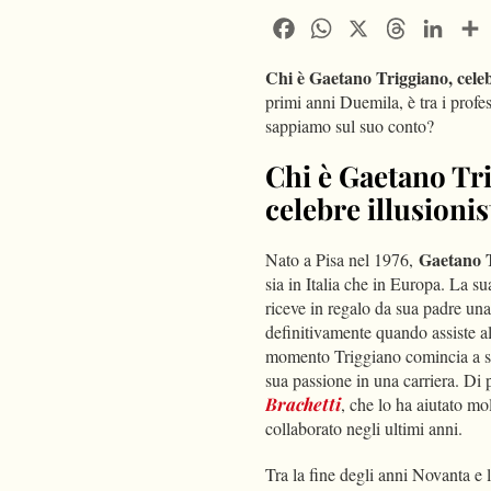
Facebook
WhatsApp
X
Threads
Linke
Chi è Gaetano Triggiano, celebr
primi anni Duemila, è tra i profes
sappiamo sul suo conto?
Chi è Gaetano Tri
celebre illusionis
Gaetano 
Nato a Pisa nel 1976,
sia in Italia che in Europa. La s
riceve in regalo da sua padre un
definitivamente quando assiste al
momento Triggiano comincia a stud
sua passione in una carriera. Di 
Brachetti
, che lo ha aiutato mol
collaborato negli ultimi anni.
Tra la fine degli anni Novanta e 