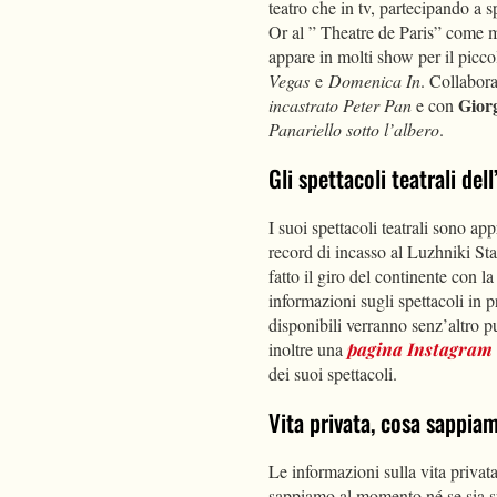
teatro che in tv, partecipando a 
Or al ” Theatre de Paris” come m
appare in molti show per il pic
Vegas
e
Domenica In
. Collabor
Gior
incastrato Peter Pan
e con
Panariello sotto l’albero
.
Gli spettacoli teatrali de
I suoi spettacoli teatrali sono app
record di incasso al Luzhniki S
fatto il giro del continente con l
informazioni sugli spettacoli in 
disponibili verranno senz’altro 
inoltre una
pagina Instagram
dei suoi spettacoli.
Vita privata, cosa sappiam
Le informazioni sulla vita priva
sappiamo al momento né se sia spo