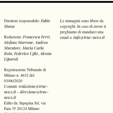
Direttore responsabile:
Fabio
Le immagini sono libere da
Massa
copyright. In caso di errore ti
preghiamo di mandarci una
Redazione:
Francesca Ferri
,
email a:
info@true-news.it
Stefano Marrone
,
Andrea
Muratore
,
Maria Carla
Rota
,
Federico Ughi
,
Alessia
Liparoti
Registrazione Tribunale di
Milano n. 4632 del
03/06/2020
Contatti:
redazione@true-
news.it
–
direzione@true-
news.it
Edito da: Inpagina Srl, via
Fara 35 20124 Milano