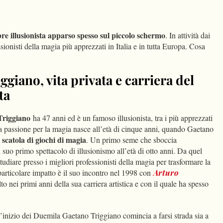
dIn
Condividi
e illusionista apparso spesso sul piccolo
schermo
. In attività dai
sionisti della magia più apprezzati in Italia e in tutta Europa. Cosa
ggiano, vita privata e carriera del
ta
Triggiano
ha 47 anni ed è un famoso illusionista, tra i più apprezzati
ua passione per la magia nasce all’età di cinque anni, quando Gaetano
scatola di giochi di magia
a
. Un primo seme che sboccia
 suo primo spettacolo di illusionismo all’età di otto anni. Da quel
iare presso i migliori professionisti della magia per trasformare la
particolare impatto è il suo incontro nel 1998 con
Arturo
to nei primi anni della sua carriera artistica e con il quale ha spesso
l’inizio dei Duemila Gaetano Triggiano comincia a farsi strada sia a