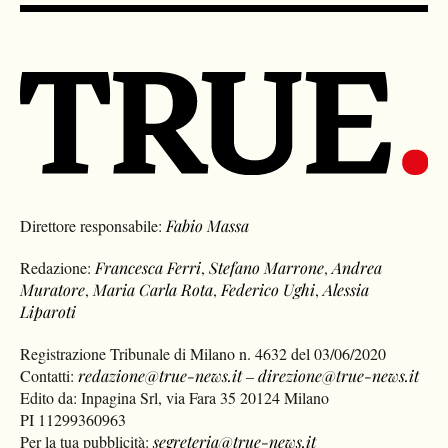
Direttore responsabile:
Fabio Massa
Redazione:
Francesca Ferri
,
Stefano Marrone
,
Andrea
Muratore
,
Maria Carla Rota
,
Federico Ughi
,
Alessia
Liparoti
Registrazione Tribunale di Milano n. 4632 del 03/06/2020
Contatti:
redazione@true-news.it
–
direzione@true-news.it
Edito da: Inpagina Srl, via Fara 35 20124 Milano
PI 11299360963
Per la tua pubblicità:
segreteria@true-news.it