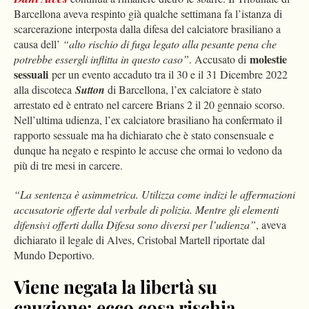
Barcellona aveva respinto già qualche settimana fa l’istanza di
scarcerazione interposta dalla difesa del calciatore brasiliano a
causa dell’
“alto rischio di fuga legato alla pesante pena che
molestie
potrebbe essergli inflitta in questo caso”
. Accusato di
sessuali
per un evento accaduto tra il 30 e il 31 Dicembre 2022
alla discoteca
Sutton
di Barcellona, l’ex calciatore è stato
arrestato ed è entrato nel carcere Brians 2 il 20 gennaio scorso.
Nell’ultima udienza, l’ex calciatore brasiliano ha confermato il
rapporto sessuale ma ha dichiarato che è stato consensuale e
dunque ha negato e respinto le accuse che ormai lo vedono da
più di tre mesi in carcere.
“La sentenza è asimmetrica. Utilizza come indizi le affermazioni
accusatorie offerte dal verbale di polizia. Mentre gli elementi
difensivi offerti dalla Difesa sono diversi per l’udienza”
, aveva
dichiarato il legale di Alves, Cristobal Martell riportate dal
Mundo Deportivo.
Viene negata la libertà su
cauzione: ecco cosa rischia