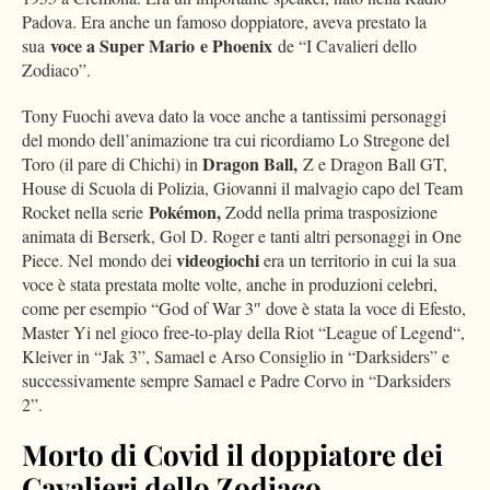
Padova. Era anche un famoso doppiatore, aveva prestato la
voce a Super Mario e Phoenix
sua
de “I Cavalieri dello
Zodiaco”.
Tony Fuochi aveva dato la voce anche a tantissimi personaggi
del mondo dell’animazione tra cui ricordiamo Lo Stregone del
Dragon Ball,
Toro (il pare di Chichi) in
Z e Dragon Ball GT,
House di Scuola di Polizia, Giovanni il malvagio capo del Team
Pokémon,
Rocket nella serie
Zodd nella prima trasposizione
animata di Berserk, Gol D. Roger e tanti altri personaggi in One
videogiochi
Piece. Nel mondo dei
era un territorio in cui la sua
voce è stata prestata molte volte, anche in produzioni celebri,
come per esempio “God of War 3″ dove è stata la voce di Efesto,
Master Yi nel gioco free-to-play della Riot “League of Legend“,
Kleiver in “Jak 3”, Samael e Arso Consiglio in “Darksiders” e
successivamente sempre Samael e Padre Corvo in “Darksiders
2”.
Morto di Covid il doppiatore dei
Cavalieri dello Zodiaco