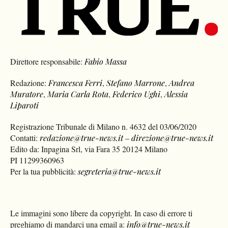
Direttore responsabile:
Fabio Massa
Redazione:
Francesca Ferri
,
Stefano Marrone
,
Andrea
Muratore
,
Maria Carla Rota
,
Federico Ughi
,
Alessia
Liparoti
Registrazione Tribunale di Milano n. 4632 del 03/06/2020
Contatti:
redazione@true-news.it
–
direzione@true-news.it
Edito da: Inpagina Srl, via Fara 35 20124 Milano
PI 11299360963
Per la tua pubblicità:
segreteria@true-news.it
Le immagini sono libere da copyright. In caso di errore ti
preghiamo di mandarci una email a:
info@true-news.it