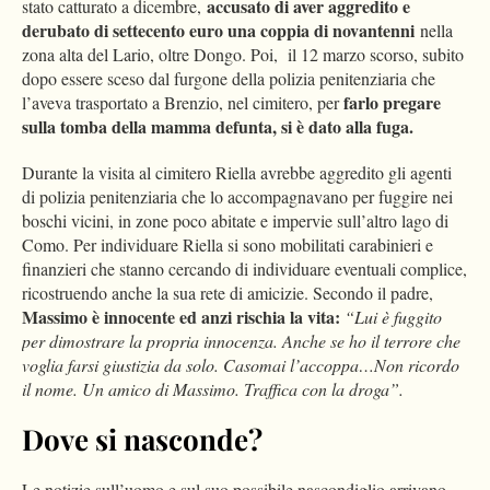
accusato di aver aggredito e
stato catturato a dicembre,
derubato di settecento euro una coppia di novantenni
nella
zona alta del Lario, oltre Dongo. Poi, il 12 marzo scorso, subito
dopo essere sceso dal furgone della polizia penitenziaria che
farlo pregare
l’aveva trasportato a Brenzio, nel cimitero, per
sulla tomba della mamma defunta, si è dato alla fuga.
Durante la visita al cimitero Riella avrebbe aggredito gli agenti
di polizia penitenziaria che lo accompagnavano per fuggire nei
boschi vicini, in zone poco abitate e impervie sull’altro lago di
Como. Per individuare Riella si sono mobilitati carabinieri e
finanzieri che stanno cercando di individuare eventuali complice,
ricostruendo anche la sua rete di amicizie. Secondo il padre,
Massimo è innocente ed anzi rischia la vita:
“Lui è fuggito
per dimostrare la propria innocenza. Anche se ho il terrore che
voglia farsi giustizia da solo. Casomai l’accoppa…Non ricordo
il nome. Un amico di Massimo. Traffica con la droga”.
Dove si nasconde?
Le notizie sull’uomo e sul suo possibile nascondiglio arrivano