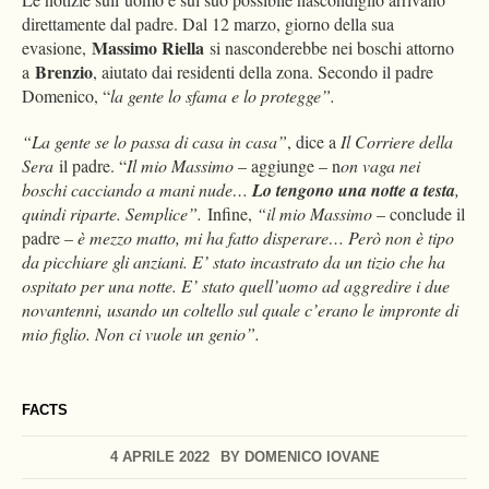
direttamente dal padre. Dal 12 marzo, giorno della sua
Massimo Riella
evasione,
si nasconderebbe nei boschi attorno
Brenzio
a
, aiutato dai residenti della zona. Secondo il padre
Domenico, “
la gente lo sfama e lo protegge”.
“La gente se lo passa di casa in casa”
, dice a
Il Corriere della
Sera
il padre. “
Il mio Massimo
– aggiunge – n
on vaga nei
boschi cacciando a mani nude…
Lo tengono una notte a testa
,
quindi riparte. Semplice”.
Infine,
“il mio Massimo
– conclude il
padre –
è mezzo matto, mi ha fatto disperare… Però non è tipo
da picchiare gli anziani. E’ stato incastrato da un tizio che ha
ospitato per una notte. E’ stato quell’uomo ad aggredire i due
novantenni, usando un coltello sul quale c’erano le impronte di
mio figlio. Non ci vuole un genio”.
FACTS
4 APRILE 2022
BY
DOMENICO IOVANE