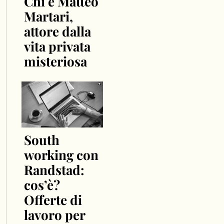
Chi è Matteo
Martari,
attore dalla
vita privata
misteriosa
South
working con
Randstad:
cos’è?
Offerte di
lavoro per