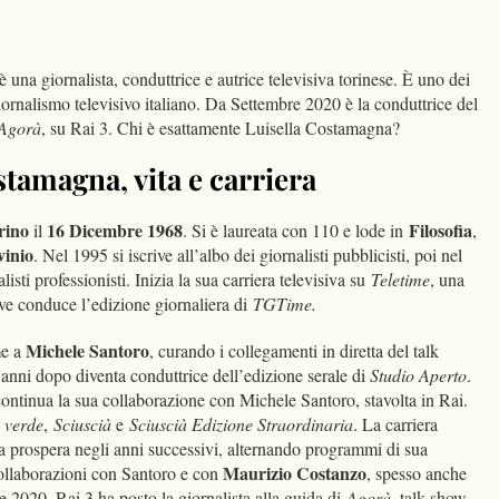
dIn
Condividi
 è una giornalista, conduttrice e autrice televisiva torinese. È uno dei
giornalismo televisivo italiano. Da Settembre 2020 è la conduttrice del
Agorà
, su Rai 3. Chi è esattamente Luisella Costamagna?
stamagna, vita e carriera
rino
16 Dicembre 1968
Filosofia
il
. Si è laureata con 110 e lode in
,
vinio
. Nel 1995 si iscrive all’albo dei giornalisti pubblicisti, poi nel
listi professionisti. Inizia la sua carriera televisiva su
Teletime
, una
ve conduce l’edizione giornaliera di
TGTime.
Michele Santoro
me a
, curando i collegamenti in diretta del talk
 anni dopo diventa conduttrice dell’edizione serale di
Studio Aperto
.
continua la sua collaborazione con Michele Santoro, stavolta in Rai.
o verde
,
Sciuscià
e
Sciuscià Edizione Straordinaria
. La carriera
a prospera negli anni successivi, alternando programmi di sua
Maurizio Costanzo
collaborazioni con Santoro e con
, spesso anche
e 2020, Rai 3 ha posto la giornalista alla guida di
Agorà
, talk show