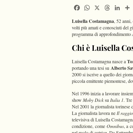
Facebook
WhatsApp
X
Threads
Linke
Luisella Costamagna
, 52 anni,
volti più amati e conosciuti del 
programma di approfondimento
Chi è Luisella Co
To
Luisella Costamagna nasce a
Alberto Sa
portando una tesi su
2000 si iscrive a quello dei giorna
piccola emittente piemontese, do
Nel 1996 inizia a lavorare insie
show
Moby Dick
su
Italia 1
. Tre
Nel 2001 la giornalista torinese 
La giornalista lavora ne
Il raggi
televisiva di Luisella Costamagn
condizione, come
Omnibus
, a 
nel ruolo di autrice. Da Settembr