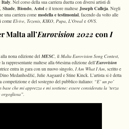
Italy
. Nel corso della sua carriera duetta con diversi artisti di
Shade
Biondo
Astol
Joseph Calleja
,
,
,
e il tenore maltese
. Negli
modella e testimonial
che una carriera come
, facendo da volto alle
hi come
Elvive
,
Tezenis
,
KIKO
,
Pupa
,
L’Oreal
e
OVS
.
r Malta all’
Eurovision 2022
con
I
lla nona edizione del
MESC
, il
Malta Eurovision Song Contest
,
la rappresentante maltese alla 66esima edizione dell’
Eurovision
utrice entra in gara con un nuovo singolo,
I Am What I Am
, scritto e
ino Medanhodžić, Julie Aagaard e Stine Kinck. L’artista si è detta
lla competizione e del sostegno del pubblico italiano:
“E’ un po’
 base che mi apprezza e mi sostiene: essere considerata la ‘terza
e orgogliosa”.