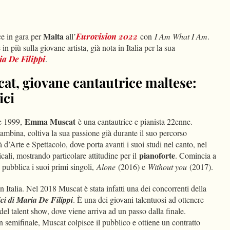
dIn
Condividi
Malta
ce in gara per
all’
Eurovision 2022
con
I Am What I Am
.
 più sulla giovane artista, già nota in Italia per la sua
a De Filippi
.
t, giovane cantautrice maltese:
ici
Emma Muscat
re 1999,
è una cantautrice e pianista 22enne.
ambina, coltiva la sua passione già durante il suo percorso
tà d’Arte e Spettacolo, dove porta avanti i suoi studi nel canto, nel
pianoforte
cali, mostrando particolare attitudine per il
. Comincia a
 pubblica i suoi primi singoli,
Alone
(2016) e
Without you
(2017).
n Italia. Nel 2018 Muscat è stata infatti una dei concorrenti della
ci di Maria De Filippi
. È una dei giovani talentuosi ad ottenere
 del talent show, dove viene arriva ad un passo dalla finale.
 semifinale, Muscat colpisce il pubblico e ottiene un contratto