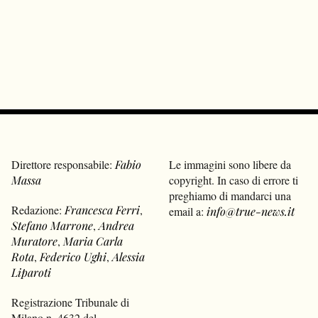
Direttore responsabile:
Fabio
Le immagini sono libere da
Massa
copyright. In caso di errore ti
preghiamo di mandarci una
Redazione:
Francesca Ferri
,
email a:
info@true-news.it
Stefano Marrone
,
Andrea
Muratore
,
Maria Carla
Rota
,
Federico Ughi
,
Alessia
Liparoti
Registrazione Tribunale di
Milano n. 4632 del