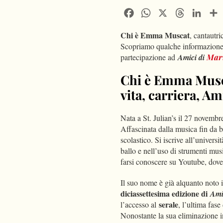
Facebook
WhatsApp
X
Threads
Linke
Chi è Emma Muscat
, cantautri
Scopriamo qualche informazione in
partecipazione ad
Amici di
Mari
Chi è Emma Musca
vita, carriera, Am
Nata a St. Julian’s il 27 novemb
Affascinata dalla musica fin da b
scolastico. Si iscrive all’universi
ballo e nell’uso di strumenti musi
farsi conoscere su Youtube, dove
Il suo nome è già alquanto noto i
diciassettesima edizione di
Ami
serale
l’accesso al
, l’ultima fase
Nonostante la sua eliminazione in