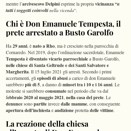
arcivescovo Delpini
vicinanza “
mentre l’
esprime la propria
a
tutti i soggetti coinvolti
nella vicenda
“.
Chi è Don Emanuele Tempesta, il
prete arrestato a Busto Garolfo
29 anni
nato a Rho
Ha
, è
, ma è cresciuto nella parrocchia di
Cornaredo. Nel 2019, dopo l’ordinazione sacerdotale, Emanuele
Tempesta è diventato vicario parrocchiale
a Busto Garolfo,
nelle chiese di Santa Geltrude e dei Santi Salvatore e
Margherita
. Il 15 luglio 2021 gli arresti. Secondo i primi
episodi di abusi
accertamenti, gli
a carico di don Emanuele
più di 5
minori tra i 10 e i 16 anni
sarebbero
, a danno di
. Le
consumate
molestie si sarebbero
nel periodo che va dal
ebbraio 2020 al maggio 2021
nella casa del prete
f
,
. Le
denunce
partite
dalle mamme
sono
invece
, con conseguente
apertura dell’inchiesta
audizione
delle vittime
e
protetta
.
La reazione della chiesa