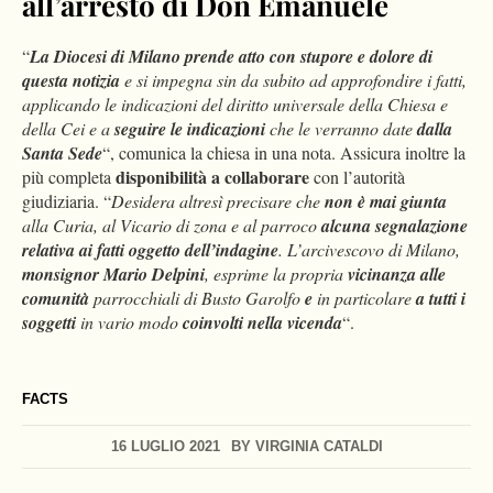
all’arresto di Don Emanuele
“
La Diocesi di Milano
prende atto con stupore e dolore di
questa notizia
e si impegna sin da subito ad approfondire i fatti,
applicando le indicazioni del diritto universale della Chiesa e
della Cei e a
seguire le indicazioni
che le verranno date
dalla
Santa Sede
“, comunica la chiesa in una nota. Assicura inoltre la
disponibilità a collaborare
più completa
con l’autorità
giudiziaria. “
Desidera altresì precisare che
non è mai giunta
alla Curia, al Vicario di zona e al parroco
alcuna segnalazione
relativa ai fatti oggetto dell’indagine
. L’arcivescovo di Milano,
monsignor Mario Delpini
, esprime la propria
vicinanza alle
comunità
parrocchiali di Busto Garolfo
e
in particolare
a tutti i
soggetti
in vario modo
coinvolti nella vicenda
“.
FACTS
16 LUGLIO 2021
BY
VIRGINIA CATALDI