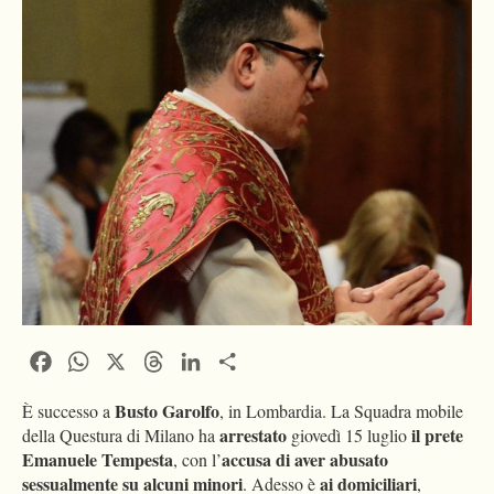
Facebook
WhatsApp
X
Threads
LinkedIn
Condividi
Busto Garolfo
È successo a
, in Lombardia. La Squadra mobile
arrestato
il prete
della Questura di Milano ha
giovedì 15 luglio
Emanuele Tempesta
accusa di aver abusato
, con l’
sessualmente su alcuni minori
ai domiciliari
. Adesso è
,