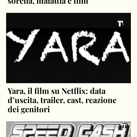
sorella, malattia e film
Yara, il film su Netflix: data
d’uscita, trailer, cast, reazione
dei genitori