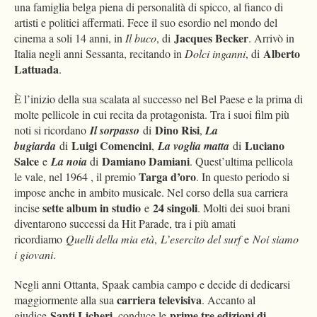
una famiglia belga piena di personalità di spicco, al fianco di
artisti e politici affermati. Fece il suo esordio nel mondo del
Jacques Becker
cinema a soli 14 anni, in
Il buco
, di
. Arrivò in
Alberto
Italia negli anni Sessanta, recitando in
Dolci inganni
, di
Lattuada
.
È l’inizio della sua scalata al successo nel Bel Paese e la prima di
molte pellicole in cui recita da protagonista. Tra i suoi film più
Dino Risi
noti si ricordano
Il sorpasso
di
,
La
Luigi Comencini
Luciano
bugiarda
di
,
La voglia matta
di
Salce
Damiano Damiani
e
La noia
di
. Quest’ultima pellicola
Targa d’oro
le vale, nel 1964 , il premio
. In questo periodo si
impose anche in ambito musicale. Nel corso della sua carriera
sette
album in studio
24 singoli
incise
e
. Molti dei suoi brani
diventarono successi da Hit Parade, tra i più amati
ricordiamo
Quelli della mia età
,
L’esercito del surf
e
Noi siamo
i giovani
.
Negli anni Ottanta, Spaak cambia campo e decide di dedicarsi
carriera televisiva
maggiormente alla sua
. Accanto al
Santi Licheri
prime tre edizioni di
giudice
, conduce le