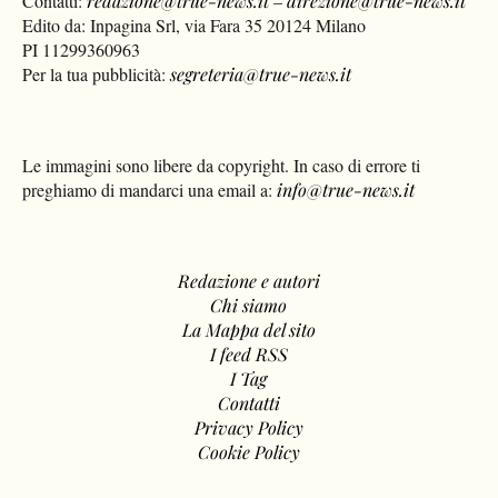
Contatti:
redazione@true-news.it
–
direzione@true-news.it
Edito da: Inpagina Srl, via Fara 35 20124 Milano
PI 11299360963
Per la tua pubblicità:
segreteria@true-news.it
Le immagini sono libere da copyright. In caso di errore ti
preghiamo di mandarci una email a:
info@true-news.it
Redazione e autori
Chi siamo
La Mappa del sito
I feed RSS
I Tag
Contatti
Privacy Policy
Cookie Policy