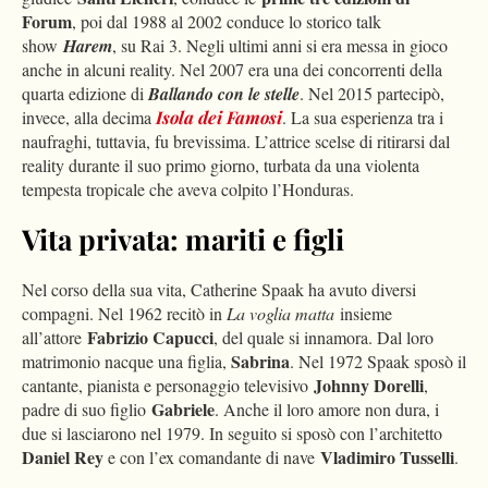
Forum
, poi dal 1988 al 2002 conduce lo storico talk
show
Harem
, su Rai 3. Negli ultimi anni si era messa in gioco
anche in alcuni reality. Nel 2007 era una dei concorrenti della
quarta edizione di
Ballando con le stelle
. Nel 2015 partecipò,
invece, alla decima
Isola dei Famosi
. La sua esperienza tra i
naufraghi, tuttavia, fu brevissima. L’attrice scelse di ritirarsi dal
reality durante il suo primo giorno, turbata da una violenta
tempesta tropicale che aveva colpito l’Honduras.
Vita privata: mariti e figli
Nel corso della sua vita, Catherine Spaak ha avuto diversi
compagni. Nel 1962 recitò in
La voglia matta
insieme
Fabrizio Capucci
all’attore
, del quale si innamora. Dal loro
Sabrina
matrimonio nacque una figlia,
. Nel 1972 Spaak sposò il
Johnny Dorelli
cantante, pianista e personaggio televisivo
,
Gabriele
padre di suo figlio
. Anche il loro amore non dura, i
due si lasciarono nel 1979. In seguito si sposò con l’architetto
Daniel Rey
Vladimiro Tusselli
e con l’ex comandante di nave
.