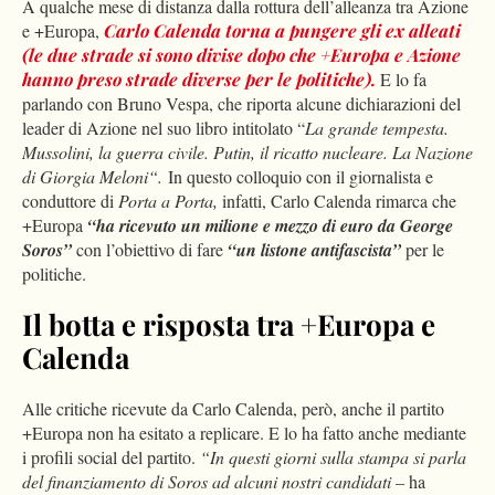
A qualche mese di distanza dalla rottura dell’alleanza tra Azione
e +Europa,
Carlo Calenda torna a pungere gli ex alleati
(le due strade si sono divise dopo che +Europa e Azione
hanno preso strade diverse per le politiche).
E lo fa
parlando con Bruno Vespa, che riporta alcune dichiarazioni del
leader di Azione nel suo libro intitolato “
La grande tempesta.
Mussolini, la guerra civile. Putin, il ricatto nucleare. La Nazione
di Giorgia Meloni“.
In questo colloquio con il giornalista e
conduttore di
Porta a Porta,
infatti, Carlo Calenda rimarca che
+Europa
“ha ricevuto un milione e mezzo di euro da George
Soros”
con l’obiettivo di fare
“un listone antifascista”
per le
politiche.
Il botta e risposta tra +Europa e
Calenda
Alle critiche ricevute da Carlo Calenda, però, anche il partito
+Europa non ha esitato a replicare. E lo ha fatto anche mediante
i profili social del partito.
“In questi giorni sulla stampa si parla
del finanziamento di Soros ad alcuni nostri candidati
– ha