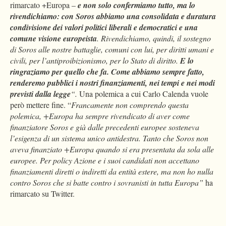
rimarcato +Europa –
e non solo confermiamo tutto, ma lo
rivendichiamo: con Soros abbiamo una consolidata e duratura
condivisione dei valori politici liberali e democratici e
una
comune visione europeista
. Rivendichiamo, quindi, il sostegno
di Soros alle nostre battaglie, comuni con lui, per diritti umani e
civili, per l’antiproibizionismo, per lo Stato di diritto.
E lo
ringraziamo per quello che fa. Come abbiamo sempre fatto,
renderemo pubblici i nostri finanziamenti, nei tempi e nei modi
previsti dalla legge
“.
Una polemica a cui Carlo Calenda vuole
però mettere fine. “
Francamente non comprendo questa
polemica, +Europa ha sempre rivendicato di aver come
finanziatore Soros e già dalle precedenti europee sosteneva
l’esigenza di un sistema unico antidestra. Tanto che Soros non
aveva finanziato +Europa quando si era presentata da sola alle
europee. Per policy Azione e i suoi candidati non accettano
finanziamenti diretti o indiretti da entità estere, ma non ho nulla
contro Soros che si batte contro i sovranisti in tutta Europa”
ha
rimarcato su Twitter.