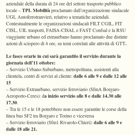
aziendale della durata di 24 ore del settore trasporto pubblico
TPL Mobilità
locale –
proclamato dall’organizzazione sindacale
UGL Autoferrotranvieri, relativo a tematiche aziendali.
Contestualmente le organizzazioni sindacali FILT CGIL, FIT
CISL, UIL trasporti, FAISA-CISAL e FAST Confsal e la RSU
viaggiante urbano ed extraurbano hanno proclamato due distinte
.
azioni di sciopero di 4 ore, su temi correlati alle attività di GTT
Le fasce orarie in cui sarà garantito il servizio durante la
giornata dell’11 ottobre:
– Servizio Urbano-Suburbano, metropolitana, assistenti alla
dalle 6 alle 9 e dalle 12 alle
clientela, centri di servizi al cliente:
15
– Servizio Extraurbano, servizio ferroviario (SfmA Borgaro-
a inizio servizio alle 8 e dalle 14.30 alle
Aeroporto-Ceres): d
17.30
.
– Tra le 15 e le 18 potrebbero non essere garantite le corse della
linea bus SF2 tra Borgaro e Torino e viceversa
dalle 6 alle 9 e
– Servizio ferroviario (Sfm1 Rivarolo-Chieri):
dalle 18 alle 21.