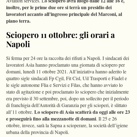
o sciopero avrà luogo dalle 12 alle 16 e,
Aviation services. L
inoltre, per le prime due ore si terrà un presidio dei
lavoratori accanto all’ingresso principale del Marconi, al
piano terra.
Sciopero 11 ottobre: gli orari a
Napoli
Si ferma per 24 ore la raccolta dei rifiuti a Napoli. I sindacati dei
lavoratori Asìa hanno proclamato una giornata di sciopero per
domani, lunedì 11 ottobre 2021. All’iniziativa hanno aderito le
quattro sigle sindacali Fp Cgil, Fit Cisl, Uil Trasporti e Fiadel e
le sigle autonome Flia e Servizi e Filas, che hanno avviato lo
stato di agitazione e poi proclamato lo sciopero che inizialmente
era previsto il 30 settembre, poi, dopo un sollecito per il periodo
di franchigia dell’Autorità di Garanzia per gli scioperi, è slittato
Lo sciopero di Asìa scatterà da oggi alle ore 23
all’11 ottobre.
e proseguirà fino alla mezzanotte di domani
. Il 25 e 26
ottobre, invece, sarà la Sapna a scioperare, la società dell’igiene
urbana della provincia di Napoli.