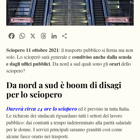
Facebook
WhatsApp
X
Threads
LinkedIn
Condividi
Sciopero 11 ottobre 2021
: il trasporto pubblico si ferma ma non
condiviso anche dalla scuola
solo. Lo scioperò sarà generale e
e dagli uffici pubblici
orari
. Da nord a sud quali sono gli
dello
sciopero?
Da nord a sud è boom di disagi
per lo sciopero
Durerà circa
24 ore
lo sciopero
ed è previsto in tutta Italia.
Le richieste dei sindacati riguardano tutti i settori del lavoro
pubblico: dai contratti a tempo indeterminato alla parità salariale
per le donne. I servizi principali saranno granititi così come
alcune fasce orario nei trasporti.