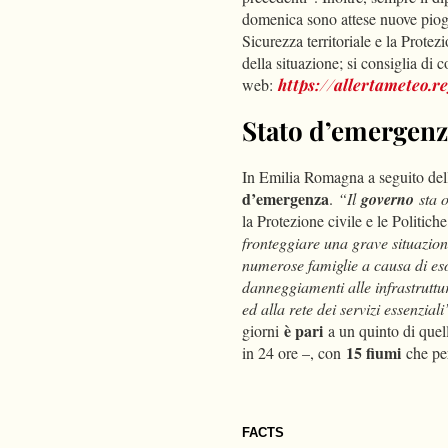
domenica sono attese nuove piogg
Sicurezza territoriale e la Prote
della situazione; si consiglia di c
web:
https://allertameteo.r
Stato d’emergenz
In Emilia Romagna a seguito dell’
d’emergenza
.
“Il
governo
sta 
la Protezione civile e le Politic
fronteggiare una grave situazion
numerose famiglie a causa di es
danneggiamenti alle infrastrutture
ed alla rete dei servizi essenziali
è pari
giorni
a un quinto di quel
15 fiumi
in 24 ore –, con
che per
FACTS