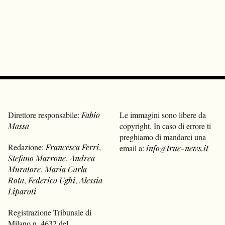
Direttore responsabile:
Fabio
Le immagini sono libere da
Massa
copyright. In caso di errore ti
preghiamo di mandarci una
Redazione:
Francesca Ferri
,
email a:
info@true-news.it
Stefano Marrone
,
Andrea
Muratore
,
Maria Carla
Rota
,
Federico Ughi
,
Alessia
Liparoti
Registrazione Tribunale di
Milano n. 4632 del