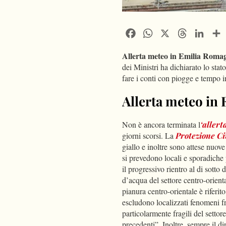
Facebook
WhatsApp
X
Threads
Linke
Allerta meteo in Emilia Roma
dei Ministri ha dichiarato lo sta
fare i conti con piogge e tempo i
Allerta meteo in
Non è ancora terminata l
‘aller
giorni scorsi. La
Protezione Ci
giallo e inoltre sono attese nuov
si prevedono locali e sporadich
il progressivo rientro al di sotto d
d’acqua del settore centro-orienta
pianura centro-orientale è riferito
escludono localizzati fenomeni fr
particolarmente fragili del settore
precedenti”. Inoltre, sempre il d