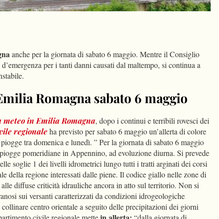
dIn
Condividi
gna
anche per la giornata di sabato 6 maggio. Mentre il Consiglio
to d’emergenza per i tanti danni causati dal maltempo, si continua a
nstabile.
 Emilia Romagna sabato 6 maggio
ta meteo in Emilia Romagna
, dopo i continui e terribili rovesci dei
vile regionale
ha previsto per sabato 6 maggio un’allerta di colore
e piogge tra domenica e lunedì. ” Per la giornata di sabato 6 maggio
e piogge pomeridiane in Appennino, ad evoluzione diurna. Si prevede
elle soglie 1 dei livelli idrometrici lungo tutti i tratti arginati dei corsi
le della regione interessati dalle piene. Il codice giallo nelle zone di
 alle diffuse criticità idrauliche ancora in atto sul territorio. Non si
anosi sui versanti caratterizzati da condizioni idrogeologiche
 collinare centro orientale a seguito delle precipitazioni dei giorni
in allerta:
ipartimento civile regionale mette
“dalla giornata di