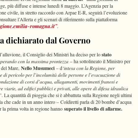
e, più diffuse e intense lunedì 8 maggio. L’Agenzia per la
zione civile, in stretto raccordo con Arpae E-R, seguirà l’evoluzione
onsultare l’Allerta e gli scenari di riferimento sulla piattaforma
egione.emilia-romagna.it”
.
a dichiarato dal Governo
stato
alluvione, il Consiglio dei Ministri ha deciso per lo
operando con la massima prontezza
– ha sottolineato il Ministro per
Nello Musumeci
he del Mare,
– d
‘intesa con la Regione, per
e di pericolo per l’incolumità delle persone e l’evacuazione di
ondazione di corsi d’acqua, allagamenti, movimenti franosi e
 viarie, ad edifici pubblici e privati, alle opere di difesa idraulica
”
. La quantità di pioggia che si è abbattuta sulla Regione negli ultimi
la che cade in un anno intero – Coldiretti parla di 20 bombe d’acqua
superato il livello di allarme.
 la prima volta in regione hanno