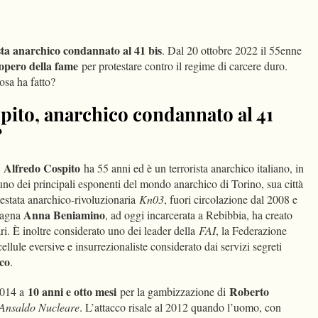
dIn
Condividi
sta anarchico condannato al 41 bis
. Dal 20 ottobre 2022 il 55enne
iopero della fame
per protestare contro il regime di carcere duro.
osa ha fatto?
pito, anarchico condannato al 41
?
Alfredo Cospito
,
ha 55 anni ed è un terrorista anarchico italiano, in
uno dei principali esponenti del mondo anarchico di Torino, sua città
 testata anarchico-rivoluzionaria
Kn03
, fuori circolazione dal 2008 e
Anna Beniamino
pagna
, ad oggi incarcerata a Rebibbia, ha creato
i. È inoltre considerato uno dei leader della
FAI
, la Federazione
llule eversive e insurrezionaliste considerato dai servizi segreti
ico
.
10 anni e otto mesi
Roberto
2014 a
per la gambizzazione di
Ansaldo Nucleare
. L’attacco risale al 2012 quando l’uomo, con