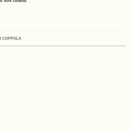
bis non cambia
“.
O COPPOLA