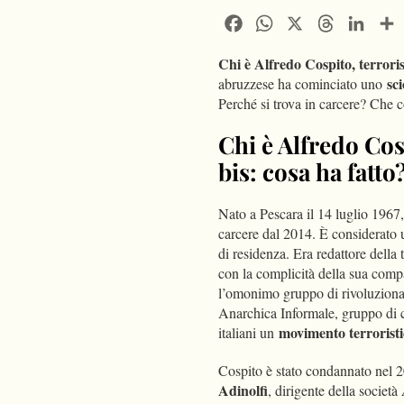
Facebook
WhatsApp
X
Threads
Linke
Chi è Alfredo Cospito, terrori
sc
abruzzese ha cominciato uno
Perché si trova in carcere? Che c
Chi è Alfredo Cos
bis: cosa ha fatto
Nato a Pescara il 14 luglio 1967
carcere dal 2014. È considerato 
di residenza. Era redattore della
con la complicità della sua com
l’omonimo gruppo di rivoluzionar
Anarchica Informale, gruppo di ce
movimento terrorist
italiani un
Cospito è stato condannato nel 
Adinolfi
, dirigente della società