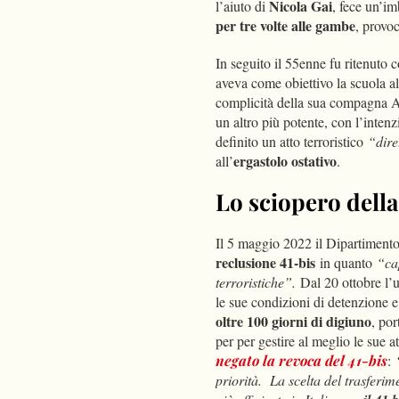
Nicola Gai
l’aiuto di
, fece un’im
per tre volte alle gambe
, provo
In seguito il 55enne fu ritenuto 
aveva come obiettivo la scuola al
complicità della sua compagna A
un altro più potente, con l’inten
definito un atto terroristico
“dire
ergastolo ostativo
all’
.
Lo sciopero della
Il 5 maggio 2022 il Dipartimento
reclusione 41-bis
in quanto
“ca
terroristiche”.
Dal 20 ottobre l
le sue condizioni di detenzione e
oltre 100 giorni di digiuno
, por
per per gestire al meglio le sue a
negato la revoca del 41-bis
:
priorità. La scelta del trasferim