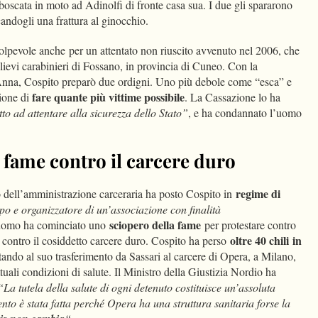
boscata in moto ad Adinolfi di fronte casa sua. I due gli spararono
candogli una frattura al ginocchio.
colpevole anche
per un attentato non riuscito avvenuto nel 2006, che
lievi carabinieri di Fossano, in provincia di Cuneo. Con la
nna, Cospito preparò due ordigni. Uno più debole come “esca” e
fare quante più vittime possibile
zione di
. La Cassazione lo ha
tto ad attentare alla sicurezza dello Stato”
, e ha condannato l’uomo
 fame contro il carcere duro
regime di
 dell’amministrazione carceraria ha posto Cospito in
po e organizzatore di un’associazione con finalità
sciopero della fame
’uomo ha cominciato uno
per protestare contro
oltre 40 chili
in
 contro il cosiddetto carcere duro. Cospito ha perso
tando al suo trasferimento da Sassari al carcere di Opera, a Milano,
ttuali condizioni di salute. Il Ministro della Giustizia Nordio ha
“La tutela della salute di ogni detenuto costituisce un’assoluta
ento è stata fatta perché Opera ha una struttura sanitaria forse la