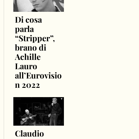
Di cosa
parla
“Stripper”,
brano di
Achille
Lauro
all’Eurovisio
n 2022
Claudio