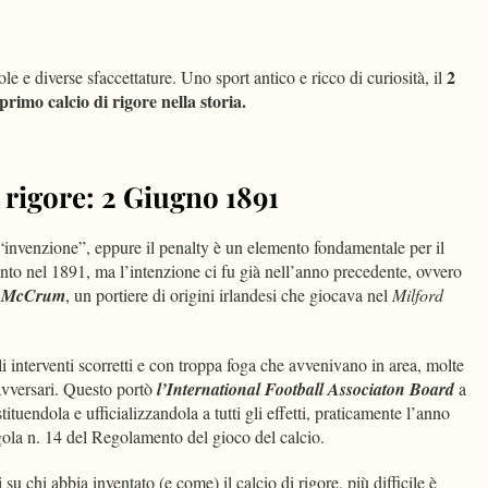
dIn
Condividi
2
ole e diverse sfaccettature. Uno sport antico e ricco di curiosità, il
 primo calcio di rigore nella storia.
i rigore: 2 Giugno 1891
“invenzione”, eppure il penalty è un elemento fondamentale per il
unto nel 1891, ma l’intenzione ci fu già nell’anno precedente, ovvero
m McCrum
, un portiere di origini irlandesi che giocava nel
Milford
li interventi scorretti e con troppa foga che avvenivano in area, molte
 avversari. Questo portò
l’International Football Associaton Board
a
tituendola e ufficializzandola a tutti gli effetti, praticamente l’anno
ola n. 14 del Regolamento del gioco del calcio.
u chi abbia inventato (e come) il calcio di rigore, più difficile è