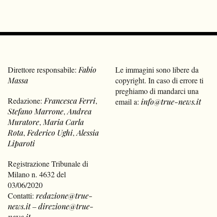
Direttore responsabile:
Fabio
Le immagini sono libere da
Massa
copyright. In caso di errore ti
preghiamo di mandarci una
Redazione:
Francesca Ferri
,
email a:
info@true-news.it
Stefano Marrone
,
Andrea
Muratore
,
Maria Carla
Rota
,
Federico Ughi
,
Alessia
Liparoti
Registrazione Tribunale di
Milano n. 4632 del
03/06/2020
Contatti:
redazione@true-
news.it
–
direzione@true-
news.it