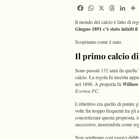
Facebook
WhatsApp
X
Threads
Linke
Il mondo del calcio è fatto di reg
Giugno 1891 c’è stato infatti il
Scopriamo come è nato.
Il primo calcio d
Sono passati 132 anni da quella 
calcio. La regola fu inserita app
nel 1890. A proporla fu
Willia
Everton FC
.
L’obiettivo era quello di punire g
volte fin troppo frequenti tra gli
concretizzare questa proprosta, is
successivo, inserendola come reg
Non sembrano così esserci dubbi s