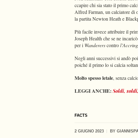
ccapire chi sia stato il primo cal
Alfred Farman, un calciatore di o
la partita Newton Heath e Blackp
Più facile invece attribuire il pri
Joseph Health che se ne incaricò
per i
Wanderers
contro
l’Accring
Negli anni successivi si andò poi 
poiché il primo lo si calcia solt
Molto spesso letale
, senza calci
LEGGI ANCHE:
Soldi, sold
FACTS
2 GIUGNO 2023
BY
GIANNISP