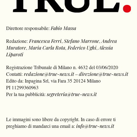
Direttore responsabile:
Fabio Massa
Redazione:
Francesca Ferri
,
Stefano Marrone
,
Andrea
Muratore
,
Maria Carla Rota
,
Federico Ughi
,
Alessia
Liparoti
Registrazione Tribunale di Milano n. 4632 del 03/06/2020
Contatti:
redazione@true-news.it
–
direzione@true-news.it
Edito da: Inpagina Srl, via Fara 35 20124 Milano
PI 11299360963
Per la tua pubblicità:
segreteria@true-news.it
Le immagini sono libere da copyright. In caso di errore ti
preghiamo di mandarci una email a:
info@true-news.it