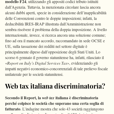
modello F24
, utilizzando gli appositi codici tributo istituiti
dall’Agenzia. Tuttavia, la menzionata circolare lascia ancora
alcuni dubbi aperti, specie in considerazione dell’inapplicabilità
delle Convenzioni contro le doppie imposizioni; infatti, la
deducibilità IRES-IRAP illustrata dall’Amministrazione non
sembra risolvere il problema della doppia imposizione. A livello
internazionale, invece, si ricerca ancora una soluzione comune;
fino ad ora il mancato accordo, raccomandato in sede OCSE e
UE, sulla tassazione dei redditi nel settore digitale è
principalmente dipeso dall’opposizione degli Stati Uniti. Lo
scorso 6 gennaio il governo statunitense ha, infatti, rilasciato il
«
Report on Italy’s Digital Services Tax
», evidenziando gli
impatti negativi economico-concorrenziali di tale prelievo fiscale
unilaterale per le società statunitensi.
Web tax italiana discriminatoria?
Secondo il Report, la
italiana è discriminatoria
web tax
perché colpisce le società che superano una certa soglia di
fatturato
. L’indagine mostra che solo 43 società raggiungono