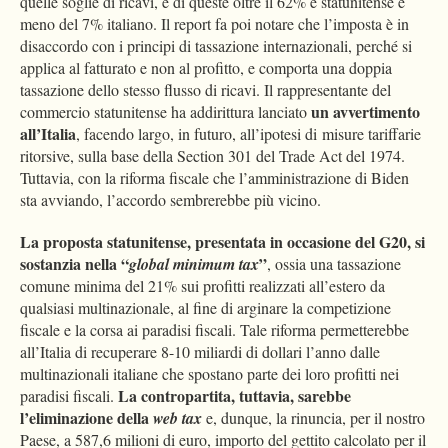
quelle soglie di ricavi, e di queste oltre il 62% è statunitense e
meno del 7% italiano. Il report fa poi notare che l’imposta è in
disaccordo con i principi di tassazione internazionali, perché si
applica al fatturato e non al profitto, e comporta una doppia
tassazione dello stesso flusso di ricavi. Il rappresentante del
un avvertimento
commercio statunitense ha addirittura lanciato
all’Italia
, facendo largo, in futuro, all’ipotesi di misure tariffarie
ritorsive, sulla base della Section 301 del Trade Act del 1974.
Tuttavia, con la riforma fiscale che l’amministrazione di Biden
sta avviando, l’accordo sembrerebbe più vicino.
La proposta statunitense, presentata in occasione del G20, si
sostanzia nella “
”
global minimum tax
, ossia una tassazione
comune minima del 21% sui profitti realizzati all’estero da
qualsiasi multinazionale, al fine di arginare la competizione
fiscale e la corsa ai paradisi fiscali. Tale riforma permetterebbe
all’Italia di recuperare 8-10 miliardi di dollari l’anno dalle
multinazionali italiane che spostano parte dei loro profitti nei
La contropartita, tuttavia, sarebbe
paradisi fiscali.
l’eliminazione della
web tax
e, dunque, la rinuncia, per il nostro
Paese, a 587,6 milioni di euro, importo del gettito calcolato per il