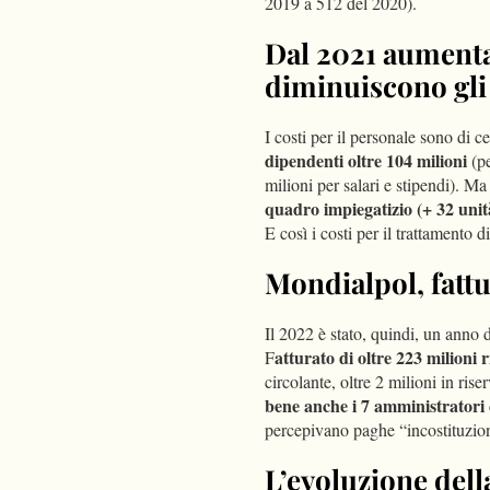
2019 a 512 del 2020).
Dal 2021 aumentan
diminuiscono gli
I costi per il personale sono di c
dipendenti oltre 104 milioni
(pe
milioni per salari e stipendi). M
quadro impiegatizio (+ 32 unit
E così i costi per il trattamento
Mondialpol, fattu
Il 2022 è stato, quindi, un anno 
atturato di oltre 223 milioni 
F
circolante, oltre 2 milioni in rise
bene anche i 7 amministratori c
percepivano paghe “incostituzio
L’evoluzione dell