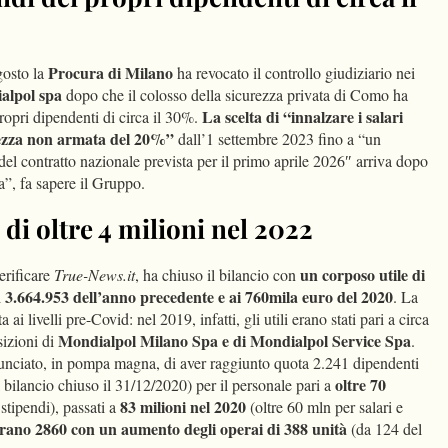
Procura di Milano
gosto la
ha revocato il controllo giudiziario nei
alpol spa
dopo che il colosso della sicurezza privata di Como ha
La scelta di “innalzare i salari
propri dipendenti di circa il 30%.
curezza non armata del 20%”
dall’1 settembre 2023 fino a “un
del contratto nazionale prevista per il primo aprile 2026″ arriva dopo
a”, fa sapere il Gruppo.
 di oltre 4 milioni nel 2022
un corposo utile di
erificare
True-News.it
, ha chiuso il bilancio con
3.664.953 dell’anno precedente e ai 760mila euro del 2020
i
. La
ai livelli pre-Covid: nel 2019, infatti, gli utili erano stati pari a circa
Mondialpol Milano Spa e di Mondialpol Service Spa
izioni di
.
unciato, in pompa magna, di aver raggiunto quota 2.241 dipendenti
oltre 70
l bilancio chiuso il 31/12/2020) per il personale pari a
83 milioni nel 2020
 stipendi), passati a
(oltre 60 mln per salari e
rano 2860 con un aumento degli operai di 388 unità
(da 124 del