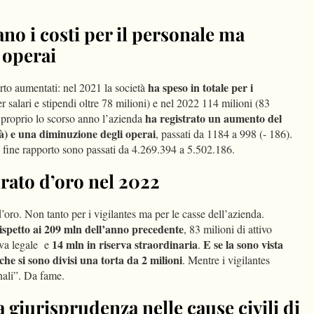
o i costi per il personale ma
 operai
ha speso in totale per i
erto aumentati: nel 2021 la società
r salari e stipendi oltre 78 milioni) e nel 2022 114 milioni (83
ha registrato un aumento del
a proprio lo scorso anno l’azienda
à) e una diminuzione degli operai
, passati da 1184 a 998 (- 186).
 di fine rapporto sono passati da 4.269.394 a 5.502.186.
rato d’oro nel 2022
d’oro. Non tanto per i vigilantes ma per le casse dell’azienda.
rispetto ai 209 mln dell’anno precedente
, 83 milioni di attivo
14 mln in riserva straordinaria
E se la sono vista
rva legale e
.
he si sono divisi una torta da 2 milioni
. Mentre i vigilantes
nali”. Da fame.
a giurisprudenza nelle cause civili di