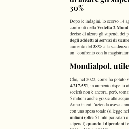
30%
Dopo le indagini, lo scorso 14 a
Vedetta 2 Mondi
confronti della
deciso di alzare gli stipendi dei 
degli addetti ai servizi di si
38%
aumento del
alla scadenza 
un “confronto con la magistratur
Mondialpol, utile
Che, nel 2022, come ha potuto v
4.217.551
, in aumento rispetto a
società non è ancora, però, tornata 
5 milioni anche grazie alle acquis
Anno in cui l’azienda aveva ann
con una spesa totale (si legge ne
milioni
(oltre 51 mln per salari e
quando i dipendenti e
stipendi)