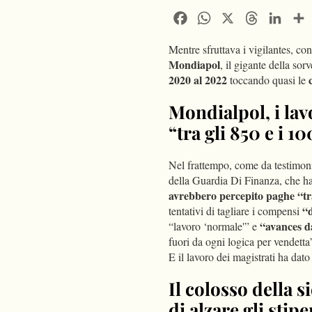
Facebook
WhatsApp
X
Threads
Linke
Mentre sfruttava i vigilantes, co
Mondiapol
, il gigante della sor
2020 al 2022
toccando quasi le
Mondialpol, i la
“tra gli 850 e i 1
Nel frattempo, come da testimoni
della Guardia Di Finanza, che ha
avrebbero percepito paghe “tra
“d
tentativi di tagliare i compensi
“avances d
“lavoro ‘normale'” e
fuori da ogni logica per vendetta
E il lavoro dei magistrati ha dato i
Il colosso della 
di alzare gli stip