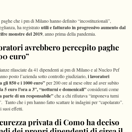
dIn
Condividi
n paghe che i pm di Milano hanno definito “incostituzionali”,
utili e fatturato in progressivo aumento dal
veglianza, ha registrato
cifre monstre del 2019
, anno prima della pandemia.
voratori avrebbero percepito paghe
000 euro”
anze rilasciate da 41 dipendenti ai pm di Milano e al Nucleo Pef
i lavoratori
nno posto l’azienda sotto controllo giudiziario,
 gli 850 e i 1000 euro”
per 200 ore al mese oltre ad aver subito
a 5 euro l’ora a 3”, “notturni e domenicali”
considerati come
a parte di un responsabile”
che a chi rifiutava “imponeva turni
”. Tanto che i pm hanno fatto scattare le indagini per “capolarato”.
 suoi effetti.
sicurezza privata di Como ha deciso
endi dei propri dipendenti di circa il