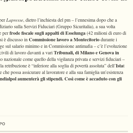
per
Lapresse
, dietro l’inchiesta del pm – l’ennesima dopo che a
diziario sulla Servizi Fiduciari (Gruppo Sicuritalia), a sua volta
frode fiscale sugli appalti di Esselunga
e per
(42 milioni di euro di
Commissione lavoro a Montecitorio
si è discusso in
durante i
legge sul salario minimo e in Commissione antimafia – c’è l’evoluzione
Tribunali, di Milano e Genova in
ivili di lavoro davanti a vari
to nazionale come quello della vigilanza privata e servizi fiduciari –
Ista
a retribuzione è “inferiore alla soglia di povertà assoluta” dell’
t
che possa assicurare al lavoratore e alla sua famiglia un’esistenza
ndialpol aumenterà gli stipendi. Così come è accaduto con gli
UPO