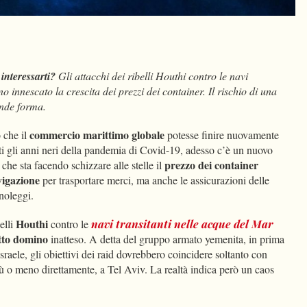
dIn
Condividi
interessarti?
Gli attacchi dei ribelli Houthi contro le navi
innescato la crescita dei prezzi dei container. Il rischio di una
ende forma.
commercio marittimo globale
 che il
potesse finire nuovamente
ti gli anni neri della pandemia di Covid-19, adesso c’è un nuovo
prezzo dei container
he sta facendo schizzare alle stelle il
vigazione
per trasportare merci, ma anche le assicurazioni delle
 noleggi.
Houthi
belli
contro le
navi transitanti nelle acque del Mar
etto domino
inatteso. A detta del gruppo armato yemenita, in prima
sraele, gli obiettivi dei raid dovrebbero coincidere soltanto con
ù o meno direttamente, a Tel Aviv. La realtà indica però un caos