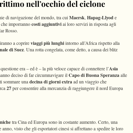
ittimo nell’occhio del ciclone
Maersk
Hapag-Llyod
ie di navigazione del mondo, tra cui
,
e
costi aggiuntivi
re che imporranno
ai loro servizi in risposta agli
Mar Rosso.
viaggi più lunghi
iranno a coprire
intorno all’Africa rispetto alla
ale di Suez
. Una rotta congelata, come detto, a causa dei blitz
Asia
 questione era – ed è – la più veloce capace di connettere l’
Capo di Buona Speranza
anno deciso di far circumnavigare il
alle
decina di giorni extra
tti sommare una
ad un viaggio che
27
irca
per consentire alla mercanzia di raggiungere il nord Europa
aniche
tra Cina ed Europa sono in costante aumento. Certo, una
 anno, visto che gli esportatori cinesi si affrettano a spedire le loro