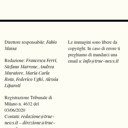
Direttore responsabile:
Fabio
Le immagini sono libere da
Massa
copyright. In caso di errore ti
preghiamo di mandarci una
Redazione:
Francesca Ferri
,
email a:
info@true-news.it
Stefano Marrone
,
Andrea
Muratore
,
Maria Carla
Rota
,
Federico Ughi
,
Alessia
Liparoti
Registrazione Tribunale di
Milano n. 4632 del
03/06/2020
Contatti:
redazione@true-
news.it
–
direzione@true-