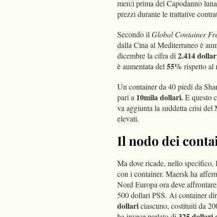
merci prima del Capodanno lunare
prezzi durante le trattative contra
Secondo il
Global Container Fre
dalla Cina al Mediterraneo è aume
2.414 dollar
dicembre la cifra di
55%
è aumentata del
rispetto al
Un container da 40 piedi da Shan
10mila dollari.
pari a
E questo co
va aggiunta la suddetta crisi del
elevati.
Il nodo dei conta
Ma dove ricade, nello specifico,
con i container. Maersk ha affer
Nord Europa ora deve affrontare c
500 dollari PSS. Ai container dir
dollari
ciascuno, costituiti da 
325 dollari 
ha invece parlato di