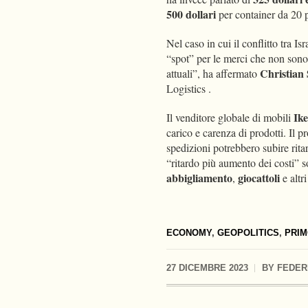
500 dollari
per container da 20 p
Nel caso in cui il conflitto tra Is
“spot” per le merci che non sono s
Christian
attuali”, ha affermato
Logistics .
Ik
Il venditore globale di mobili
carico e carenza di prodotti. Il 
spedizioni potrebbero subire rita
“ritardo più aumento dei costi” 
abbigliamento
giocattoli
,
e altr
ECONOMY
,
GEOPOLITICS
,
PRIM
27 DICEMBRE 2023
BY
FEDER