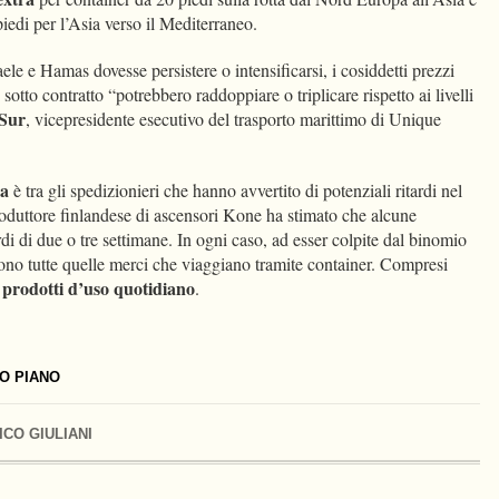
iedi per l’Asia verso il Mediterraneo.
raele e Hamas dovesse persistere o intensificarsi, i cosiddetti prezzi
otto contratto “potrebbero raddoppiare o triplicare rispetto ai livelli
 Sur
, vicepresidente esecutivo del trasporto marittimo di Unique
ea
è tra gli spedizionieri che hanno avvertito di potenziali ritardi nel
produttore finlandese di ascensori Kone ha stimato che alcune
rdi di due o tre settimane. In ogni caso, ad esser colpite dal binomio
sono tutte quelle merci che viaggiano tramite container. Compresi
prodotti d’uso quotidiano
i
.
O PIANO
ICO GIULIANI