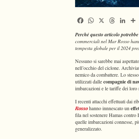
Facebook
WhatsApp
X
Threads
Linke
Perché questo articolo potrebbe 
commerciali nel Mar Rosso hanno 
tempesta globale per il 2024 pr
Nessuno si sarebbe mai aspettato
nell’occhio del ciclone. Archivia
nemico da combattere. Lo stesso c
compagnie di na
utilizzati dalle
imbarcazioni e le tariffe dei loro
I recenti attacchi effettuati dai ri
eff
Rosso
hanno innnescato un
fila nel sostenere Hamas contro I
quelle imbarcazioni connesse, pi
generalizzato.