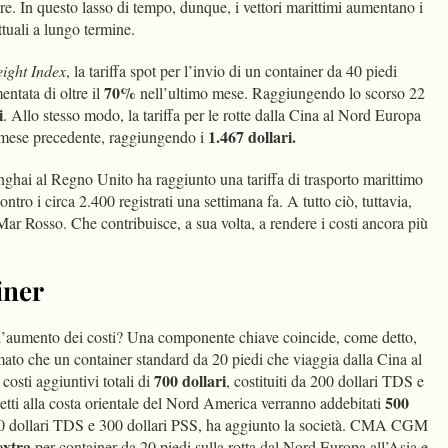
. In questo lasso di tempo, dunque, i vettori marittimi aumentano i
ttuali a lungo termine.
ight Index
, la tariffa spot per l’invio di un container da 40 piedi
70%
ntata di oltre il
nell’ultimo mese. Raggiungendo lo scorso 22
i
. Allo stesso modo, la tariffa per le rotte dalla Cina al Nord Europa
1.467 dollari.
 mese precedente, raggiungendo i
ghai al Regno Unito ha raggiunto una tariffa di trasporto marittimo
ntro i circa 2.400 registrati una settimana fa. A tutto ciò, tuttavia,
 Mar Rosso. Che contribuisce, a sua volta, a rendere i costi ancora più
iner
 l’aumento dei costi? Una componente chiave coincide, come detto,
mato che un container standard da 20 piedi che viaggia dalla Cina al
700 dollari
osti aggiuntivi totali di
, costituiti da 200 dollari TDS e
500
etti alla costa orientale del Nord America verranno addebitati
200 dollari TDS e 300 dollari PSS, ha aggiunto la società. CMA CGM
extra
per container da 20 piedi sulla rotta dal Nord Europa all’Asia e