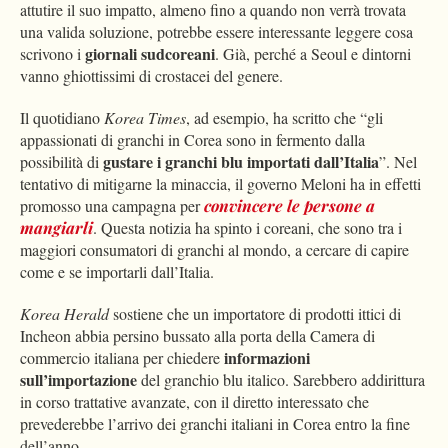
attutire il suo impatto, almeno fino a quando non verrà trovata
una valida soluzione, potrebbe essere interessante leggere cosa
giornali sudcoreani
scrivono i
. Già, perché a Seoul e dintorni
vanno ghiottissimi di crostacei del genere.
Il quotidiano
Korea Times
, ad esempio, ha scritto che “gli
appassionati di granchi in Corea sono in fermento dalla
gustare i granchi blu importati dall’Italia
possibilità di
”. Nel
tentativo di mitigarne la minaccia, il governo Meloni ha in effetti
promosso una campagna per
convincere le persone a
mangiarli
. Questa notizia ha spinto i coreani, che sono tra i
maggiori consumatori di granchi al mondo, a cercare di capire
come e se importarli dall’Italia.
Korea Herald
sostiene che un importatore di prodotti ittici di
Incheon abbia persino bussato alla porta della Camera di
informazioni
commercio italiana per chiedere
sull’importazione
del granchio blu italico. Sarebbero addirittura
in corso trattative avanzate, con il diretto interessato che
prevederebbe l’arrivo dei granchi italiani in Corea entro la fine
dell’anno.