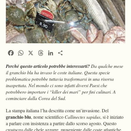
Facebook
WhatsApp
X
Threads
LinkedIn
Condividi
Perché questo articolo potrebbe interessarti?
Da qualche mese
il granchio blu ha invaso le coste italiane. Questa specie
problematica potrebbe tuttavia trasformarsi in una risorsa
inaspettata. Nel mondo ci sono infatti diversi Paesi che
potrebbero importare i “killer dei mari” per fini culinari. A
cominciare dalla Corea del Sud.
La stampa italiana l’ha descritta come un’invasione. Del
granchio blu
, nome scientifico
Callinectes sapidus
, si è iniziato
a parlare con insistenza a partire dallo scorso agosto. Questo
crostaceo dalle chele azzurre, proveniente dalle coste atlantiche