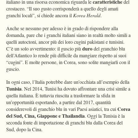
caratteristiche
italiano in una risorsa economica riguarda le
del
crostaceo. “Il suo gusto corrisponderà a quello degli amati
granchi locali”, si chiede ancora il
Korea Herald
.
Anche se nessuno per adesso è in grado di rispondere alla
domanda, pare che i granchi italiani siano in realtà molto simili a
quelli autoctoni, ancor più dei loro cugini pakistani e tunisini.
duro
C’è un solo avvertimento: il guscio più
del granchio blu
dell’Atlantico lo rende più difficile da mangiare rispetto ai suoi
“cugini”. E molte persone, in Corea, sono solite mangiarli con il
guscio.
In ogni caso, l’Italia potrebbe dare un’occhiata all’esempio della
Tunisia
. Nel 2014, Tunisi ha dovuto affrontare una crisi simile a
quella italiana. È tuttavia riuscita a trasformare la sfida in
un’opportunità esportando, a partire dal 2017, quantità
Corea
considerevoli di granchio blu in vari Paesi asiatici, tra cui
del Sud, Cina, Giappone e Thailandia
. Oggi la Tunisia è la
seconda fonte di importazione di granchi blu dalla Corea del
Sud, dopo la Cina.