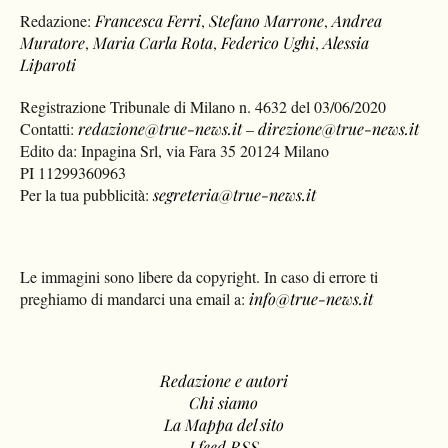
Redazione:
Francesca Ferri
,
Stefano Marrone
,
Andrea
Muratore
,
Maria Carla Rota
,
Federico Ughi
,
Alessia
Liparoti
Registrazione Tribunale di Milano n. 4632 del 03/06/2020
Contatti:
redazione@true-news.it
–
direzione@true-news.it
Edito da: Inpagina Srl, via Fara 35 20124 Milano
PI 11299360963
Per la tua pubblicità:
segreteria@true-news.it
Le immagini sono libere da copyright. In caso di errore ti
preghiamo di mandarci una email a:
info@true-news.it
Redazione e autori
Chi siamo
La Mappa del sito
I feed RSS