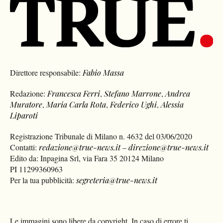
Direttore responsabile:
Fabio Massa
Redazione:
Francesca Ferri
,
Stefano Marrone
,
Andrea
Muratore
,
Maria Carla Rota
,
Federico Ughi
,
Alessia
Liparoti
Registrazione Tribunale di Milano n. 4632 del 03/06/2020
Contatti:
redazione@true-news.it
–
direzione@true-news.it
Edito da: Inpagina Srl, via Fara 35 20124 Milano
PI 11299360963
Per la tua pubblicità:
segreteria@true-news.it