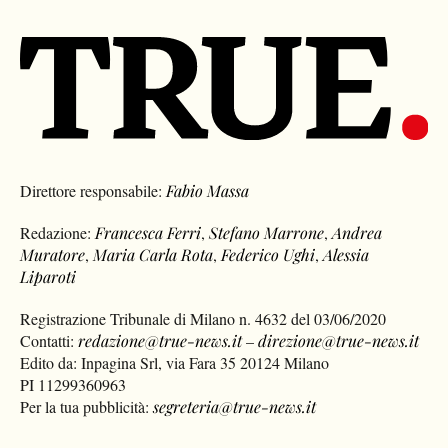
Direttore responsabile:
Fabio Massa
Redazione:
Francesca Ferri
,
Stefano Marrone
,
Andrea
Muratore
,
Maria Carla Rota
,
Federico Ughi
,
Alessia
Liparoti
Registrazione Tribunale di Milano n. 4632 del 03/06/2020
Contatti:
redazione@true-news.it
–
direzione@true-news.it
Edito da: Inpagina Srl, via Fara 35 20124 Milano
PI 11299360963
Per la tua pubblicità:
segreteria@true-news.it