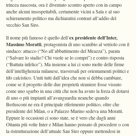
trincea nascosta, ora è diventato scontro aperto con in campo
anche alcuni insospettabili, certamente vicini a Sala e al suo
schieramento politico ma dichiaratisi contrari all’addio del
vecchio San Siro.
ex presidente dell’Inter,
Il nome più famoso è quello dell’
Massimo Moratti
, protagonista di uno scambio al vetriolo con il
sindaco: attacco (“No all’abbattimento del Meazza”), parata
(“Salvare lo stadio? Chi vuole se lo compri”) e contro risposta
(“Battuta infelice”). Ma insieme a lui ci sono molte delle firme
dell’intellighenzia milanese, trasversali per orientamenti politici e
tifo calcistico. Uniti tutti dall’idea che non si debba cambiare,
come se il progetto delle due proprietà straniere fosse vissuto
come uno sgarbo in una città che non ha avuto la forza di dotarsi
di uno o più impianti all’avanguardia neanche quando
Berlusconi ne era il principale riferimento politico, oltre che
presidente del Milan, o a Palazzo Marino sedeva una Moratti.
Eppure le occasioni ci sono state, se è vero che dagli anni
Ottanta più volte Inter e Milan hanno pensato di procedere o con
la ristrutturazione dell’attuale San Siro oppure mettendosi in