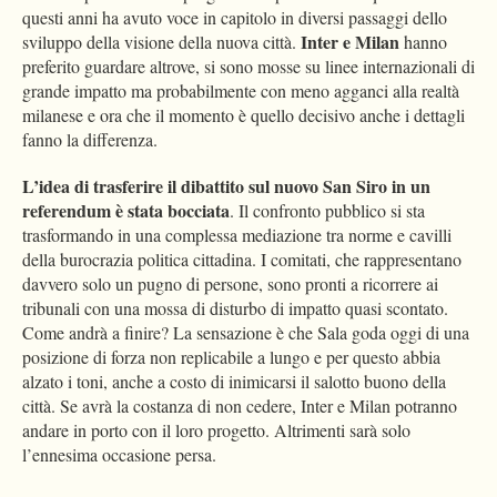
questi anni ha avuto voce in capitolo in diversi passaggi dello
Inter e Milan
sviluppo della visione della nuova città.
hanno
preferito guardare altrove, si sono mosse su linee internazionali di
grande impatto ma probabilmente con meno agganci alla realtà
milanese e ora che il momento è quello decisivo anche i dettagli
fanno la differenza.
L’idea di trasferire il dibattito sul nuovo San Siro in un
referendum è stata bocciata
. Il confronto pubblico si sta
trasformando in una complessa mediazione tra norme e cavilli
della burocrazia politica cittadina. I comitati, che rappresentano
davvero solo un pugno di persone, sono pronti a ricorrere ai
tribunali con una mossa di disturbo di impatto quasi scontato.
Come andrà a finire? La sensazione è che Sala goda oggi di una
posizione di forza non replicabile a lungo e per questo abbia
alzato i toni, anche a costo di inimicarsi il salotto buono della
città. Se avrà la costanza di non cedere, Inter e Milan potranno
andare in porto con il loro progetto. Altrimenti sarà solo
l’ennesima occasione persa.