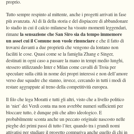
proprio.
Tutto sempre respinto al mittente, anche i progetti arrivati in fase
più avanzata. Al di là della storia e del dispiacere di abbandonare
lo stadio in cui il calcio milanese ha vissuto momenti leggendari,
la sensazione che San Siro sia da tempo immemore
rimane
un asset cui il Comune non vuole rinunciare
e che il fatto di
trovarsi davanti a due proprietà che vengono da lontano non
faciliti le cose. Quasi come se la famiglia Zhang e Singer,
destinati in ogni caso a passare la mano in tempi medio lunghi,
stessero utilizzando Inter e Milan come cavalli di Troia per
speculare sulla città in nome dei propri interessi e non dell’amore
verso due squadre che stanno, invece, cercando in tutti i modi di
restare aggrappate al treno della competitività europea.
Il filo che lega Moratti e tutti gli altri, visto che a livello politico
in ‘niet’ dei Verdi conta ma non avrebbe numeri sufficienti per
bloccare tutto, è dunque più che altro ideologico. E
probabilmente sconta anche un peccato originale nascosto nelle
pieghe dei primi passi di tutto l’iter, quando tra i grandi nomi
attivatisi per studiare il progetto compariva anche quello di chi in