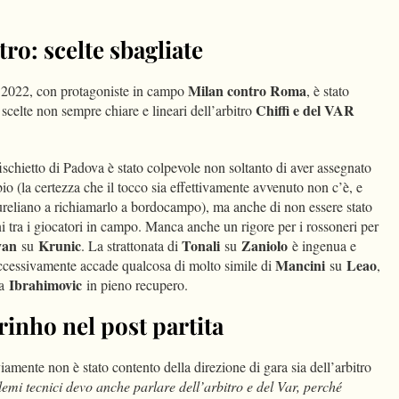
ro: scelte sbagliate
Milan contro Roma
o 2022, con protagoniste in campo
, è stato
Chiffi e del VAR
celte non sempre chiare e lineari dell’arbitro
ischietto di Padova è stato colpevole non soltanto di aver assegnato
io (la certezza che il tocco sia effettivamente avvenuto non c’è, e
eliano a richiamarlo a bordocampo), ma anche di non essere stato
ni tra i giocatori in campo. Manca anche un rigore per i rossoneri per
yan
Krunic
Tonali
Zaniolo
su
. La strattonata di
su
è ingenua e
Mancini
Leao
uccessivamente accade qualcosa di molto simile di
su
,
Ibrahimovic
da
in pieno recupero.
inho nel post partita
amente non è stato contento della direzione di gara sia dell’arbitro
lemi tecnici devo anche parlare dell’arbitro e del Var, perché