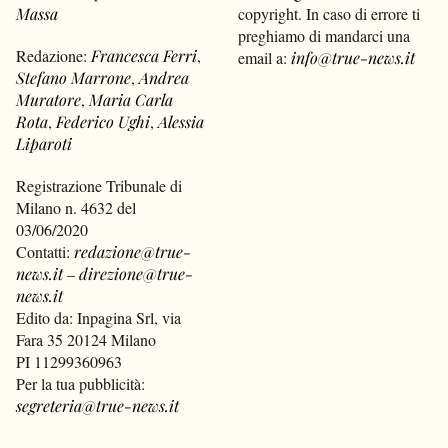
Massa
copyright. In caso di errore ti
preghiamo di mandarci una
Redazione:
Francesca Ferri
,
email a:
info@true-news.it
Stefano Marrone
,
Andrea
Muratore
,
Maria Carla
Rota
,
Federico Ughi
,
Alessia
Liparoti
Registrazione Tribunale di
Milano n. 4632 del
03/06/2020
Contatti:
redazione@true-
news.it
–
direzione@true-
news.it
Edito da: Inpagina Srl, via
Fara 35 20124 Milano
PI 11299360963
Per la tua pubblicità:
segreteria@true-news.it