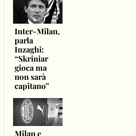
Inter-Milan,
parla
Inzaghi:
“Skriniar
gioca ma
non sarà
capitano”
Milan e