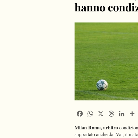
hanno condiz
Facebook
WhatsApp
X
Threads
Linke
Milan Roma, arbitro
condiziona
supportato anche dal Var, il match