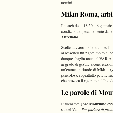
uomini.
Milan Roma, arbit
Il match delle 18.30 il 6 gennai
condizionato pesantemente dalle s
Aureliano
.
Scelte davvero molto dubbie. Il f
ai rossoneri un rigore molto dubb
dunque sbaglia anche il VAR Aur
in grado di gestire alcune reazio
Mkhitar
un’entrata in ritardo di
pericolosa, soprattutto perché s
che provoca il rigore poi fallito 
Le parole di Mour
Jose Mourinho
L’allenatore
ovvi
sia del Var. “
Per parlare di prob