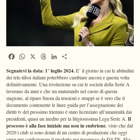
Facebook
WhatsApp
X
Threads
LinkedIn
Condividi
Segnatevi la data: 1° luglio 2024.
E’ il giorno in cui le abitudini
dei tele-tifosi italiani potrebbero cambiare ancora e questa volta
definitivamente. Una rivoluzione su cui le società della Serie A
lavorano da anni e che sta maturando nel cuore di questa
stagione, al riparo finora da tensioni e strappi se è vero che il
documento contenente le linee guida per l’assegnazione dei
diritti tv del prossimo triennio è stato licenziato all’unanimità dai
Il
presidenti, quasi un inedito per la litigiosissima Lega Serie A.
processo è alla fase iniziale ma non in embrione
, visto che dal
2020 i club si sono dotati di un centro di produzione che oggi
serve per confezionare il prodotto poi trasmesso da DAZN, Sky