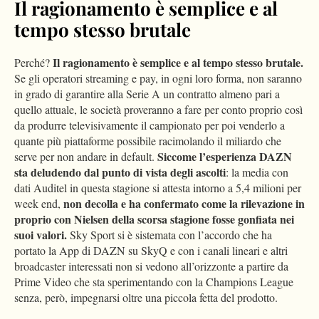
Il ragionamento è semplice e al
tempo stesso brutale
Il ragionamento è semplice e al tempo stesso brutale.
Perché?
Se gli operatori streaming e pay, in ogni loro forma, non saranno
in grado di garantire alla Serie A un contratto almeno pari a
quello attuale, le società proveranno a fare per conto proprio così
da produrre televisivamente il campionato per poi venderlo a
quante più piattaforme possibile racimolando il miliardo che
Siccome l’esperienza DAZN
serve per non andare in default.
sta deludendo dal punto di vista degli ascolti
: la media con
dati Auditel in questa stagione si attesta intorno a 5,4 milioni per
non decolla e ha confermato come la rilevazione in
week end,
proprio con Nielsen della scorsa stagione fosse gonfiata nei
suoi valori.
Sky Sport si è sistemata con l’accordo che ha
portato la App di DAZN su SkyQ e con i canali lineari e altri
broadcaster interessati non si vedono all’orizzonte a partire da
Prime Video che sta sperimentando con la Champions League
senza, però, impegnarsi oltre una piccola fetta del prodotto.