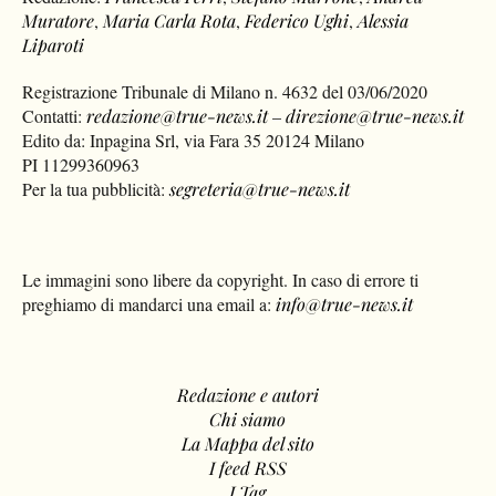
Muratore
,
Maria Carla Rota
,
Federico Ughi
,
Alessia
Liparoti
Registrazione Tribunale di Milano n. 4632 del 03/06/2020
Contatti:
redazione@true-news.it
–
direzione@true-news.it
Edito da: Inpagina Srl, via Fara 35 20124 Milano
PI 11299360963
Per la tua pubblicità:
segreteria@true-news.it
Le immagini sono libere da copyright. In caso di errore ti
preghiamo di mandarci una email a:
info@true-news.it
Redazione e autori
Chi siamo
La Mappa del sito
I feed RSS
I Tag