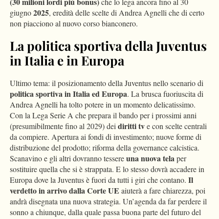
(30 milioni lordi più bonus)
che lo lega ancora fino al 30
2025
giugno
, eredità delle scelte di Andrea Agnelli che di certo
non piacciono al nuovo corso bianconero.
La politica sportiva della Juventus
in Italia e in Europa
Ultimo tema: il posizionamento della Juventus nello scenario di
politica sportiva in Italia ed Europa
. La brusca fuoriuscita di
Andrea Agnelli ha tolto potere in un momento delicatissimo.
Con la Lega Serie A che prepara il bando per i prossimi anni
diritti tv
(presumibilmente fino al 2029) dei
e con scelte centrali
da compiere. Apertura ai fondi di investimento; nuove forme di
distribuzione del prodotto; riforma della governance calcistica.
una nuova tela
Scanavino e gli altri dovranno tessere
per
sostituire quella che si è strappata. E lo stesso dovrà accadere in
Il
Europa dove la Juventus è fuori da tutti i giri che contano.
verdetto in arrivo dalla Corte UE
aiuterà a fare chiarezza, poi
andrà disegnata una nuova strategia. Un’agenda da far perdere il
sonno a chiunque, dalla quale passa buona parte del futuro del