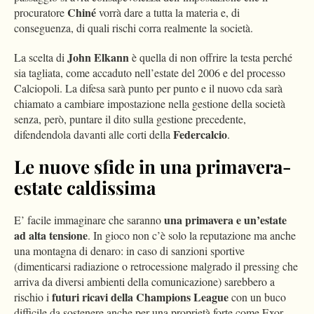
Chiné
procuratore
vorrà dare a tutta la materia e, di
conseguenza, di quali rischi corra realmente la società.
John Elkann
La scelta di
è quella di non offrire la testa perché
sia tagliata, come accaduto nell’estate del 2006 e del processo
Calciopoli. La difesa sarà punto per punto e il nuovo cda sarà
chiamato a cambiare impostazione nella gestione della società
senza, però, puntare il dito sulla gestione precedente,
Federcalcio
difendendola davanti alle corti della
.
Le nuove sfide in una primavera-
estate caldissima
una primavera e un’estate
E’ facile immaginare che saranno
ad alta tensione
. In gioco non c’è solo la reputazione ma anche
una montagna di denaro: in caso di sanzioni sportive
(dimenticarsi radiazione o retrocessione malgrado il pressing che
arriva da diversi ambienti della comunicazione) sarebbero a
futuri ricavi della Champions League
rischio i
con un buco
difficile da sostenere anche per una proprietà forte come Exor.