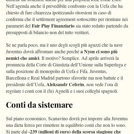
Nell’agenda anche il prevedibile confronto con la Uefa che ha
chiesto di fare chiarezza ipotizzando ritorsioni in caso di
conferma che il settlement agreement sottoscritto per rientrare nei
Fair Play Finanziario
parametri del
sia stato redatto partendo da
presupposti di bilancio non del tutto veritieri.
Se ne parla poco, ma è uno degli scogli più aguzzi che la nave
a Nyon ci sono più
Juventus dovrà affrontare anche perché
nemici che amici
. Il motivo? Semplice. Ad aprile arriverà la
pronuncia della Corte di Giustizia dell’Unione sulla Superlega e
sulla posizione di monopolio di Uefa e Fifa. Juventus,
Barcellona e Real Madrid partono sfavorite ma non battute e il
Aleksandr Ceferin
presidente dell’Uefa,
, non vede l’ora di
regolare i conti con il (fu) Agnelli e i suoi colleghi spagnoli.
Conti da sistemare
Sul piano economico, Scanavino dovrà poi imporre alla Juventus
una dieta ferrea per rimettere in equilibrio conti che non lo sono.
-239 (milioni di euro)
della scorsa stagione che
Si parte dal