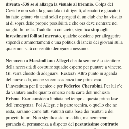
diventa -538 se si allarga la visuale al triennio
. Colpa del
Covid e non solo: la girandola di dirigenti, allenatori e giocatori
ha fatto gettare via tanti soldi e progetti di un club che ha vissuto
al di sopra delle proprie possibilità e che ora deve rientrare nei
stop agli
ranghi. In fretta. Tradotto in concreto, significa
investimenti folli sul mercato
, qualche cessione per alleggerire
stipendi e ammortamenti e una politica di lancio dei giovani sulla
quale non sarà consentito derogare a nessuno.
Massimiliano Allegri
Nemmeno a
che da sempre è sostenitore
della necessità di costruire squadre esperte per puntare a vincere.
Gli verrà chiesto di adeguarsi. Resterà? Altro punto in agenda
del nuovo cda, anche se con scadenza fine primavera.
Federico Cherubini
L’investitura per il tecnico e per
. Per lui c’è
da valutare anche quanto emerso nelle carte dell’inchiesta
Prisma
. Exor considera limitata nel tempo a questa prima fase
dell’emergenza. Poi Allegri e la parte tecnica, o quello che ne
resta, saranno come tutti valutati sulla base dei risultati e dei
progetti futuri. Non significa sicuro addio, ma nemmeno
pesantissimo contratto
garanzia di permanenza a dispetto del