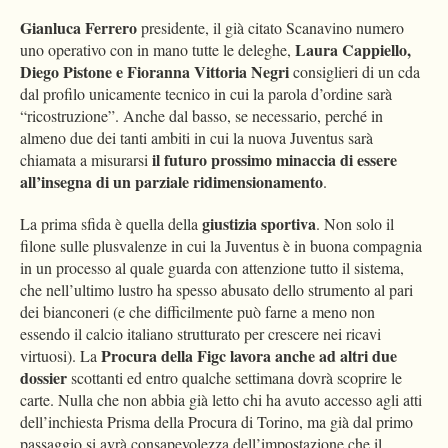
Gianluca Ferrero
presidente, il già citato Scanavino numero
Laura Cappiello,
uno operativo con in mano tutte le deleghe,
Diego Pistone e Fioranna Vittoria Negri
consiglieri di un cda
dal profilo unicamente tecnico in cui la parola d’ordine sarà
“ricostruzione”. Anche dal basso, se necessario, perché in
almeno due dei tanti ambiti in cui la nuova Juventus sarà
il futuro prossimo minaccia di essere
chiamata a misurarsi
all’insegna di un parziale ridimensionamento
.
giustizia sportiva
La prima sfida è quella della
. Non solo il
filone sulle plusvalenze in cui la Juventus è in buona compagnia
in un processo al quale guarda con attenzione tutto il sistema,
che nell’ultimo lustro ha spesso abusato dello strumento al pari
dei bianconeri (e che difficilmente può farne a meno non
essendo il calcio italiano strutturato per crescere nei ricavi
Procura della Figc lavora
anche ad altri due
virtuosi). La
dossier
scottanti ed entro qualche settimana dovrà scoprire le
carte. Nulla che non abbia già letto chi ha avuto accesso agli atti
dell’inchiesta Prisma della Procura di Torino, ma già dal primo
passaggio si avrà consapevolezza dell’impostazione che il