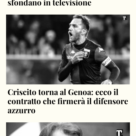
sfondano in televisione
Criscito torna al Genoa: ecco il
contratto che firmerà il difensore
azzurro