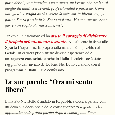
punti deboli, una famiglia, i miei amici, un lavoro che svolgo al
meglio da anni, con serietà, professionalità e passione. Come
tutti gli altri,
voglio anche vivere la mia vita in libertà
. Senza
paure. Senza pregiudizio. Senza violenza. Ma con amore. Sono
gay e non voglio più nascondermi”.
Jankto è un calciatore ed ha
avuto il coraggio di dichiarare
il proprio orientamento sessuale.
Attualmente in forza allo
Sparta Praga
– nella propria città natale – è in prestito dal
Getafe. In carriera può vantare diverse esperienze ed è
ragazzo conosciuto anche in Italia
un
. Il calciatore è stato
raggiunto dall’inviato de Le Iene Nic Bello ed anche con il
programma di Italia 1 si è confessato.
Le sue parole: “Ora mi sento
libero”
L’inviato Nic Bello è andato in Repubblica Ceca a parlare con
lui della sua decisione e delle conseguenze: “
La gente mi ha
applaudito nelle prima partita dopo il coming out. Sono