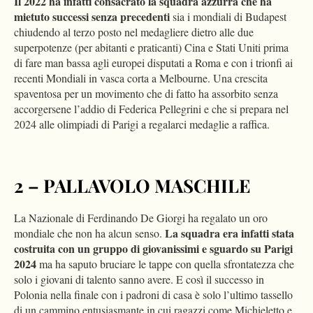
Il 2022 ha infatti consacrato la squadra azzurra che ha
mietuto successi senza precedenti
sia i mondiali di Budapest
chiudendo al terzo posto nel medagliere dietro alle due
superpotenze (per abitanti e praticanti) Cina e Stati Uniti prima
di fare man bassa agli europei disputati a Roma e con i trionfi ai
recenti Mondiali in vasca corta a Melbourne. Una crescita
spaventosa per un movimento che di fatto ha assorbito senza
accorgersene l’addio di Federica Pellegrini e che si prepara nel
2024 alle olimpiadi di Parigi a regalarci medaglie a raffica.
2 – PALLAVOLO MASCHILE
La Nazionale di Ferdinando De Giorgi ha regalato un oro
La squadra era infatti stata
mondiale che non ha alcun senso.
costruita con un gruppo di giovanissimi e sguardo su Parigi
2024
ma ha saputo bruciare le tappe con quella sfrontatezza che
solo i giovani di talento sanno avere. E così il successo in
Polonia nella finale con i padroni di casa è solo l’ultimo tassello
di un cammino entusiasmante in cui ragazzi come Michieletto e