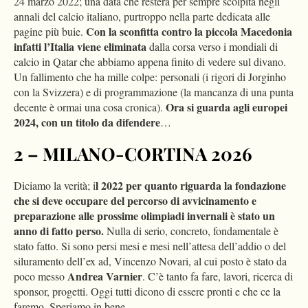
24 marzo 2022; una data che resterà per sempre scolpita negli
annali del calcio italiano, purtroppo nella parte dedicata alle
Con la sconfitta contro la piccola Macedonia
pagine più buie.
infatti l’Italia viene eliminata
dalla corsa verso i mondiali di
calcio in Qatar che abbiamo appena finito di vedere sul divano.
Un fallimento che ha mille colpe: personali (i rigori di Jorginho
con la Svizzera) e di programmazione (la mancanza di una punta
Ora si guarda agli europei
decente è ormai una cosa cronica).
2024, con un titolo da difendere
…
2 – MILANO-CORTINA 2026
l 2022 per quanto riguarda la fondazione
Diciamo la verità; i
che si deve occupare del percorso di avvicinamento e
preparazione alle prossime olimpiadi invernali è stato un
anno di fatto perso.
Nulla di serio, concreto, fondamentale è
stato fatto. Si sono persi mesi e mesi nell’attesa dell’addio o del
siluramento dell’ex ad, Vincenzo Novari, al cui posto è stato da
Andrea Varnier
poco messo
. C’è tanto fa fare, lavori, ricerca di
sponsor, progetti. Oggi tutti dicono di essere pronti e che ce la
faremo. Speriamo in bene…