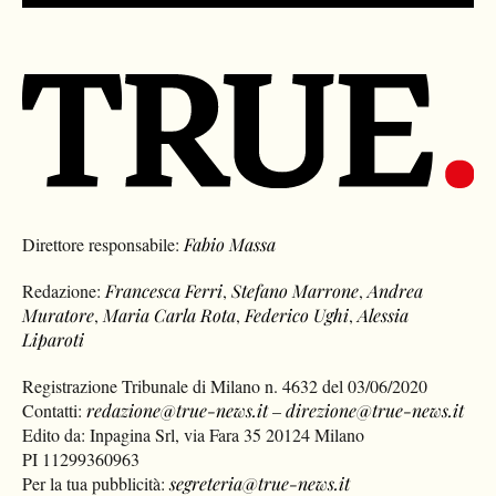
Direttore responsabile:
Fabio Massa
Redazione:
Francesca Ferri
,
Stefano Marrone
,
Andrea
Muratore
,
Maria Carla Rota
,
Federico Ughi
,
Alessia
Liparoti
Registrazione Tribunale di Milano n. 4632 del 03/06/2020
Contatti:
redazione@true-news.it
–
direzione@true-news.it
Edito da: Inpagina Srl, via Fara 35 20124 Milano
PI 11299360963
Per la tua pubblicità:
segreteria@true-news.it