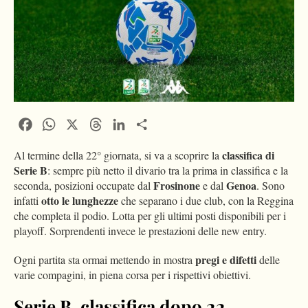
Facebook
WhatsApp
X
Threads
LinkedIn
Condividi
classifica di
Al termine della 22° giornata, si va a scoprire la
Serie B
: sempre più netto il divario tra la prima in classifica e la
Frosinone
Genoa
seconda, posizioni occupate dal
e dal
. Sono
otto le lunghezze
infatti
che separano i due club, con la Reggina
che completa il podio. Lotta per gli ultimi posti disponibili per i
playoff. Sorprendenti invece le prestazioni delle new entry.
pregi e difetti
Ogni partita sta ormai mettendo in mostra
delle
varie compagini, in piena corsa per i rispettivi obiettivi.
Serie B, classifica dopo 22