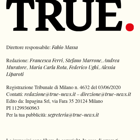
Direttore responsabile:
Fabio Massa
Redazione:
Francesca Ferri
,
Stefano Marrone
,
Andrea
Muratore
,
Maria Carla Rota
,
Federico Ughi
,
Alessia
Liparoti
Registrazione Tribunale di Milano n. 4632 del 03/06/2020
Contatti:
redazione@true-news.it
–
direzione@true-news.it
Edito da: Inpagina Srl, via Fara 35 20124 Milano
PI 11299360963
Per la tua pubblicità:
segreteria@true-news.it