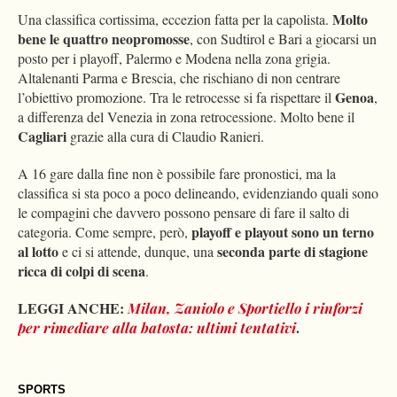
Molto
Una classifica cortissima, eccezion fatta per la capolista.
bene le quattro neopromosse
, con Sudtirol e Bari a giocarsi un
posto per i playoff, Palermo e Modena nella zona grigia.
Altalenanti Parma e Brescia, che rischiano di non centrare
Genoa
l’obiettivo promozione. Tra le retrocesse si fa rispettare il
,
a differenza del Venezia in zona retrocessione. Molto bene il
Cagliari
grazie alla cura di Claudio Ranieri.
A 16 gare dalla fine non è possibile fare pronostici, ma la
classifica si sta poco a poco delineando, evidenziando quali sono
le compagini che davvero possono pensare di fare il salto di
playoff e playout sono un terno
categoria. Come sempre, però,
al lotto
seconda parte di stagione
e ci si attende, dunque, una
ricca di colpi di scena
.
LEGGI ANCHE:
Milan, Zaniolo e Sportiello i rinforzi
.
per rimediare alla batosta: ultimi tentativi
SPORTS