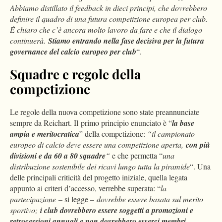
Abbiamo distillato il feedback in dieci principi, che dovrebbero
definire il quadro di una futura competizione europea per club.
È chiaro che c’è ancora molto lavoro da fare e che il dialogo
continuerà.
Stiamo entrando nella fase decisiva per la futura
governance del calcio europeo per club
“.
Squadre e regole della
competizione
Le regole della nuova competizione sono state preannunciate
sempre da Reichart. Il primo principio enunciato è “
la base
ampia e meritocratica
” della competizione:
“il campionato
europeo di calcio deve essere una competizione aperta,
con più
divisioni e da 60 a 80 squadre
“
e che permetta “
una
distribuzione sostenibile dei ricavi lungo tutta la piramide
“. Una
delle principali criticità del progetto iniziale, quella legata
appunto ai criteri d’accesso, verrebbe superata: “
la
partecipazione
– si legge –
dovrebbe essere basata sul merito
sportivo;
i club dovrebbero essere soggetti a promozioni e
retrocessioni annuali e non dovrebbero esserci membri