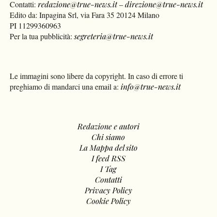
Contatti:
redazione@true-news.it
–
direzione@true-news.it
Edito da: Inpagina Srl, via Fara 35 20124 Milano
PI 11299360963
Per la tua pubblicità:
segreteria@true-news.it
Le immagini sono libere da copyright. In caso di errore ti
preghiamo di mandarci una email a:
info@true-news.it
Redazione e autori
Chi siamo
La Mappa del sito
I feed RSS
I Tag
Contatti
Privacy Policy
Cookie Policy