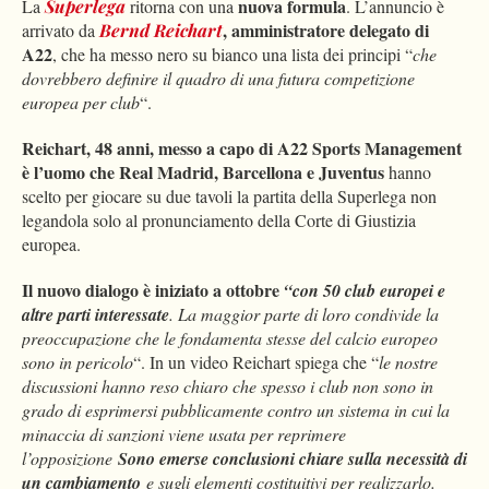
nuova formula
La
Superlega
ritorna con una
. L’annuncio è
, amministratore delegato di
arrivato da
Bernd Reichart
A22
, che ha messo nero su bianco una lista dei principi “
che
dovrebbero definire il quadro di una futura competizione
europea per club
“.
Reichart, 48 anni, messo a capo di A22 Sports Management
è l’uomo che Real Madrid, Barcellona e Juventus
hanno
scelto per giocare su due tavoli la partita della Superlega non
legandola solo al pronunciamento della Corte di Giustizia
europea.
Il nuovo dialogo è iniziato a ottobre
“con 50 club europei e
altre parti interessate
. La maggior parte di loro condivide la
preoccupazione che le fondamenta stesse del calcio europeo
sono in pericolo
“. In un video Reichart spiega che “
l
e nostre
discussioni hanno reso chiaro che spesso i club non sono in
grado di esprimersi pubblicamente contro un sistema in cui la
minaccia di sanzioni viene usata per reprimere
l’opposizione
Sono emerse conclusioni chiare sulla necessità di
un cambiamento
e sugli elementi costituitivi per realizzarlo.