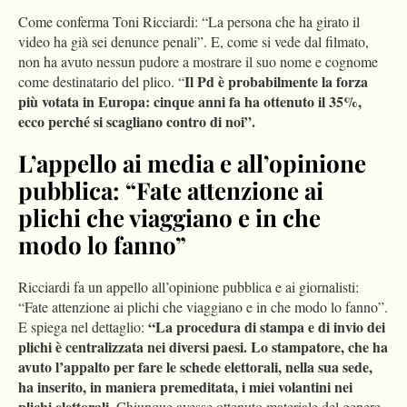
Come conferma Toni Ricciardi: “La persona che ha girato il
video ha già sei denunce penali”. E, come si vede dal filmato,
non ha avuto nessun pudore a mostrare il suo nome e cognome
Il Pd è probabilmente la forza
come destinatario del plico. “
più votata in Europa: cinque anni fa ha ottenuto il 35%,
ecco perché si scagliano contro di noi”.
L’appello ai media e all’opinione
pubblica: “Fate attenzione ai
plichi che viaggiano e in che
modo lo fanno”
Ricciardi fa un appello all’opinione pubblica e ai giornalisti:
“Fate attenzione ai plichi che viaggiano e in che modo lo fanno”.
“La procedura di stampa e di invio dei
E spiega nel dettaglio:
plichi è centralizzata nei diversi paesi. Lo stampatore, che ha
avuto l’appalto per fare le schede elettorali, nella sua sede,
ha inserito, in maniera premeditata, i miei volantini nei
plichi elettorali.
Chiunque avesse ottenuto materiale del genere,