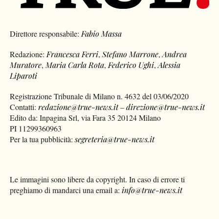
Direttore responsabile:
Fabio Massa
Redazione:
Francesca Ferri
,
Stefano Marrone
,
Andrea
Muratore
,
Maria Carla Rota
,
Federico Ughi
,
Alessia
Liparoti
Registrazione Tribunale di Milano n. 4632 del 03/06/2020
Contatti:
redazione@true-news.it
–
direzione@true-news.it
Edito da: Inpagina Srl, via Fara 35 20124 Milano
PI 11299360963
Per la tua pubblicità:
segreteria@true-news.it
Le immagini sono libere da copyright. In caso di errore ti
preghiamo di mandarci una email a:
info@true-news.it