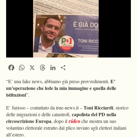
Facebook
WhatsApp
X
Threads
LinkedIn
Condividi
E’
“E’ una fake news, abbiamo già preso provvedimenti.
un’operazione che lede la mia immagine e quella delle
istituzioni
”.
Toni Ricciardi
E’ furioso – contattato da true-news.it –
, storico
capolista del PD nella
delle migrazioni e delle catastrofi,
circoscrizione Europa
, dopo il
video
che mostra un suo
volantino elettorale estratto dal plico inviato agli elettori italiani
all’estero.