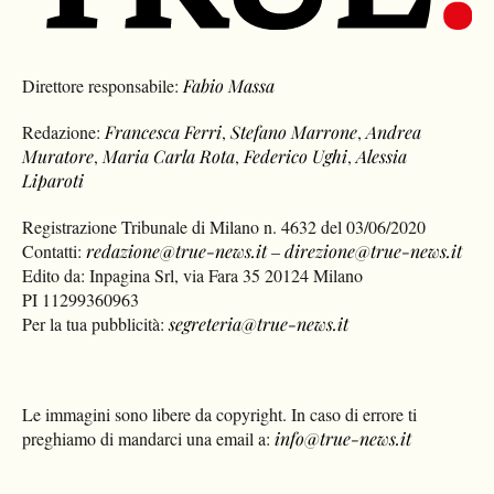
Direttore responsabile:
Fabio Massa
Redazione:
Francesca Ferri
,
Stefano Marrone
,
Andrea
Muratore
,
Maria Carla Rota
,
Federico Ughi
,
Alessia
Liparoti
Registrazione Tribunale di Milano n. 4632 del 03/06/2020
Contatti:
redazione@true-news.it
–
direzione@true-news.it
Edito da: Inpagina Srl, via Fara 35 20124 Milano
PI 11299360963
Per la tua pubblicità:
segreteria@true-news.it
Le immagini sono libere da copyright. In caso di errore ti
preghiamo di mandarci una email a:
info@true-news.it