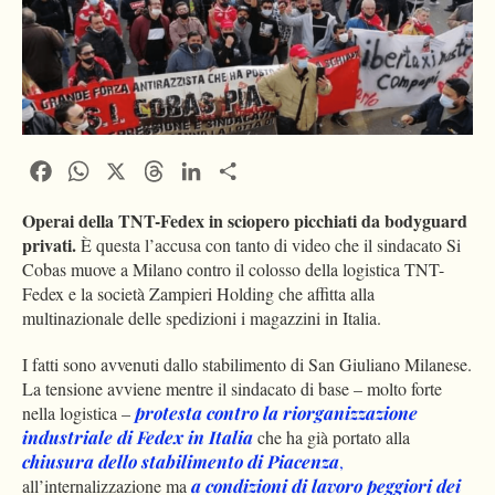
Facebook
WhatsApp
X
Threads
LinkedIn
Condividi
Operai della TNT-Fedex in sciopero picchiati da bodyguard
privati.
È questa l’accusa con tanto di video che il sindacato Si
Cobas muove a Milano contro il colosso della logistica TNT-
Fedex e la società Zampieri Holding che affitta alla
multinazionale delle spedizioni i magazzini in Italia.
I fatti sono avvenuti dallo stabilimento di San Giuliano Milanese.
La tensione avviene mentre il sindacato di base – molto forte
nella logistica –
protesta contro la riorganizzazione
industriale di Fedex in Italia
che ha già portato alla
chiusura dello stabilimento di Piacenza
,
all’internalizzazione ma
a condizioni di lavoro peggiori dei