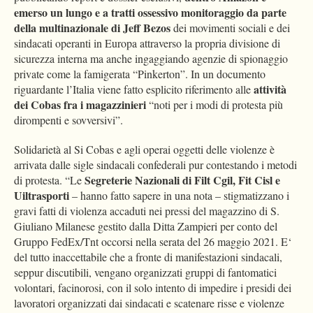
emerso un lungo e a tratti ossessivo monitoraggio da parte
della multinazionale di Jeff Bezos
dei movimenti sociali e dei
sindacati operanti in Europa attraverso la propria divisione di
sicurezza interna ma anche ingaggiando agenzie di spionaggio
private come la famigerata “Pinkerton”. In un documento
attività
riguardante l’Italia viene fatto esplicito riferimento alle
dei Cobas fra i magazzinieri
“noti per i modi di protesta più
dirompenti e sovversivi”.
Solidarietà al Si Cobas e agli operai oggetti delle violenze è
arrivata dalle sigle sindacali confederali pur contestando i metodi
Segreterie Nazionali di Filt Cgil, Fit Cisl e
di protesta. “Le
Uiltrasporti
– hanno fatto sapere in una nota – stigmatizzano i
gravi fatti di violenza accaduti nei pressi del magazzino di S.
Giuliano Milanese gestito dalla Ditta Zampieri per conto del
Gruppo FedEx/Tnt occorsi nella serata del 26 maggio 2021. E‘
del tutto inaccettabile che a fronte di manifestazioni sindacali,
seppur discutibili, vengano organizzati gruppi di fantomatici
volontari, facinorosi, con il solo intento di impedire i presidi dei
lavoratori organizzati dai sindacati e scatenare risse e violenze