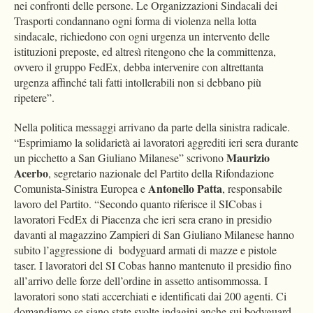
nei confronti delle persone. Le Organizzazioni Sindacali dei
Trasporti condannano ogni forma di violenza nella lotta
sindacale, richiedono con ogni urgenza un intervento delle
istituzioni preposte, ed altresì ritengono che la committenza,
ovvero il gruppo FedEx, debba intervenire con altrettanta
urgenza affinché tali fatti intollerabili non si debbano più
ripetere”.
Nella politica messaggi arrivano da parte della sinistra radicale.
“Esprimiamo la solidarietà ai lavoratori aggrediti ieri sera durante
Maurizio
un picchetto a San Giuliano Milanese” scrivono
Acerbo
, segretario nazionale del Partito della Rifondazione
Antonello Patta
Comunista-Sinistra Europea e
, responsabile
lavoro del Partito. “Secondo quanto riferisce il SICobas i
lavoratori FedEx di Piacenza che ieri sera erano in presidio
davanti al magazzino Zampieri di San Giuliano Milanese hanno
subito l’aggressione di bodyguard armati di mazze e pistole
taser. I lavoratori del SI Cobas hanno mantenuto il presidio fino
all’arrivo delle forze dell’ordine in assetto antisommossa. I
lavoratori sono stati accerchiati e identificati dai 200 agenti. Ci
domandiamo se siano state svolte indagini anche sui bodyguard.