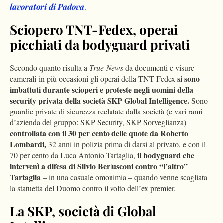
lavoratori di Padova
.
Sciopero TNT-Fedex, operai
picchiati da bodyguard privati
Secondo quanto risulta a
True-News
da documenti e visure
si sono
camerali in più occasioni gli operai della TNT-Fedex
imbattuti durante scioperi e proteste negli uomini della
security privata della società SKP Global Intelligence.
Sono
guardie private di sicurezza reclutate dalla società (e vari rami
d’azienda del gruppo: SKP Security, SKP Sorveglianza)
controllata con il 30 per cento delle quote da Roberto
Lombardi,
32 anni in polizia prima di darsi al privato, e con il
il bodyguard che
70 per cento da Luca Antonio Tartaglia,
intervenì a difesa di Silvio Berlusconi contro “l’altro”
Tartaglia
– in una casuale omonimia – quando venne scagliata
la statuetta del Duomo contro il volto dell’ex premier.
La SKP, s
ocietà di Global