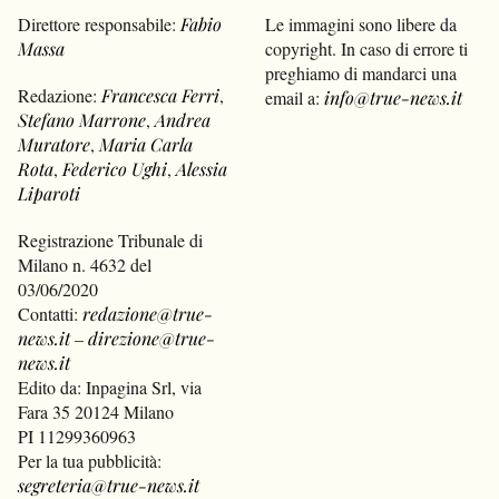
Direttore responsabile:
Fabio
Le immagini sono libere da
Massa
copyright. In caso di errore ti
preghiamo di mandarci una
Redazione:
Francesca Ferri
,
email a:
info@true-news.it
Stefano Marrone
,
Andrea
Muratore
,
Maria Carla
Rota
,
Federico Ughi
,
Alessia
Liparoti
Registrazione Tribunale di
Milano n. 4632 del
03/06/2020
Contatti:
redazione@true-
news.it
–
direzione@true-
news.it
Edito da: Inpagina Srl, via
Fara 35 20124 Milano
PI 11299360963
Per la tua pubblicità:
segreteria@true-news.it