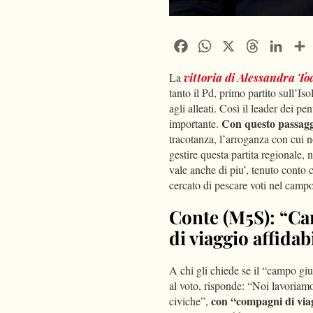
Facebook
WhatsApp
X
Threads
Linke
La
vittoria di Alessandra T
tanto il Pd, primo partito sull’I
agli alleati. Così il leader dei pent
Con questo passagg
importante.
tracotanza, l’arroganza con cui n
gestire questa partita regionale,
vale anche di piu’, tenuto conto
cercato di pescare voti nel campo
Conte (M5S): “Ca
di viaggio affidab
A chi gli chiede se il “campo giu
al voto, risponde: “Noi lavoriamo
con “compagni di viag
civiche”,