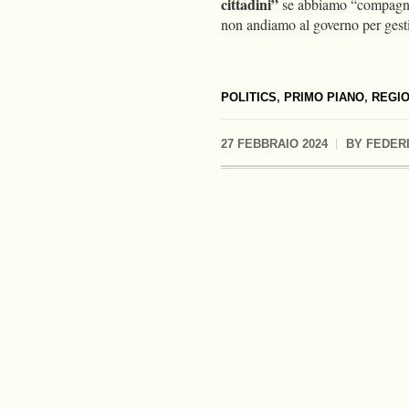
cittadini”
se abbiamo “compagni i
non andiamo al governo per gesti
POLITICS
,
PRIMO PIANO
,
REGIO
27 FEBBRAIO 2024
BY
FEDER