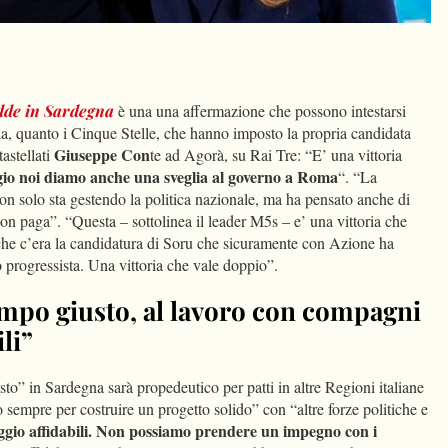
dIn
Condividi
odde in Sardegna
è una una affermazione che possono intestarsi
sola, quanto i Cinque Stelle, che hanno imposto la propria candidata
Giuseppe Con
astellati
te ad Agorà, su Rai Tre: “E’ una vittoria
io noi diamo anche una sveglia al governo a Roma
“. “La
on solo sta gestendo la politica nazionale, ma ha pensato anche di
 non paga”. “Questa – sottolinea il leader M5s – e’ una vittoria che
 che c’era la candidatura di Soru che sicuramente con Azione ha
 progressista. Una vittoria che vale doppio”.
mpo giusto, al lavoro con compagni
ili”
sto” in Sardegna sarà propedeutico per patti in altre Regioni italiane
 sempre per costruire un progetto solido” con “altre forze politiche e
gio affidabili. Non possiamo prendere un impegno con i