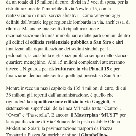
da un totale di 15 milioni di euro, divisi in 3 voci di spesa, per la
ristrutturazione dell’immobile di via Newton 15, con la
realizzazione di nuovi servizi abitativi – come vengono oggi
definiti dall’attuale legge regionale lombarda in via, anch’essa, di
riforma. Ma anche Interventi di riqualificazione e
razionalizzazione di unità immobiliari e delle parti comuni dentro
edilizia residenziale pubblica a San Siro
gli edifici di
e altri
finalizzati alla riqualificazione dei sedimi stradali per la
pedonalità, la ciclabilità e gli spazi pubblici sempre nello storico
quartiere meneghino. Altri 15 milioni complessivi atterreranno
ristrutturare in via Pianell 15
invece a Niguarda per
e per
finanziarie identici interventi a quelli già previsti su San Siro.
Mentre invece un maxi capitolo da 135,4 milioni di euro, di cui
36 milioni già reperiti dall’amministrazione, è quello che
riqualificazione edilizia in via Gaggioli
riguarderà la
, le
sistemazioni superficiali della linea M4 nella tratte “Centro”,
Masterplan “MUST”
“Ovest” e “Passerella”. E ancora: il
per
la riqualificazione di Via Olona e della pista ciclabile Olona-
Modestino-Solari; la pavimentazione trasporti da Piazza
Giambellino-
Zavattari a Piazza Stuparich; e infine il