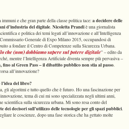
dIn
Condividi
a decidere delle
 immuni e che gran parte della classe politica tace:
ani d’industria del digitale
Nicoletta Prandi
.
è una giornalista
cientifica e politica dei temi legati all’innovazione e all’Intelligenza
del Commissario Generale di Expo Milano 2015, occupandosi di
ibuito a fondare il Centro di Competenze sulla Sicurezza Urbana.
lo che (non) dobbiamo sapere sul potere digitale
” – edito da
ché, mentre l’Intelligenza Artificiale diventa sempre più pervasiva –
, fino al Green Pass – il dibattito pubblico non stia al passo
.
 corsa all’innovazione?
l’idea del libro?
a, gli algoritmi e tutto quello che è futuro. Ho una fascinazione per
ll’innovazione, tema di cui mi sono specializzata negli ultimi anni,
e scientifica sulla sicurezza urbana. Mi sono resa conto del
 dei decisori sull’utilizzo delle tecnologie per gli spazi pubblici
.
egliare le coscienze, dopo una fase storica che ha gettato molte