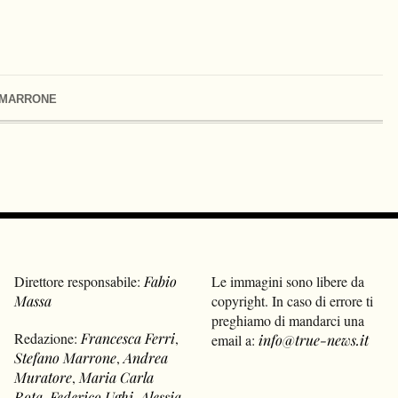
 MARRONE
Direttore responsabile:
Fabio
Le immagini sono libere da
Massa
copyright. In caso di errore ti
preghiamo di mandarci una
Redazione:
Francesca Ferri
,
email a:
info@true-news.it
Stefano Marrone
,
Andrea
Muratore
,
Maria Carla
Rota
,
Federico Ughi
,
Alessia