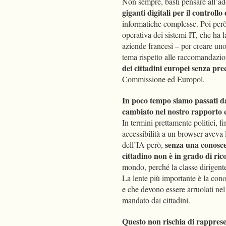
Non sempre, basti pensare all’ad
giganti digitali per il controll
informatiche complesse. Poi però 
operativa dei sistemi IT, che ha 
aziende francesi – per creare un
tema rispetto alle raccomandazio
dei cittadini europei senza pre
Commissione ed Europol.
In poco tempo siamo passati da
cambiato nel nostro rapporto c
In termini prettamente politici, 
accessibilità a un browser aveva l
senza una conoscen
dell’IA però,
cittadino non è in grado di rico
mondo, perché la classe dirigente
La lente più importante è la cono
e che devono essere arruolati nel
mandato dai cittadini.
Questo non rischia di rappresen