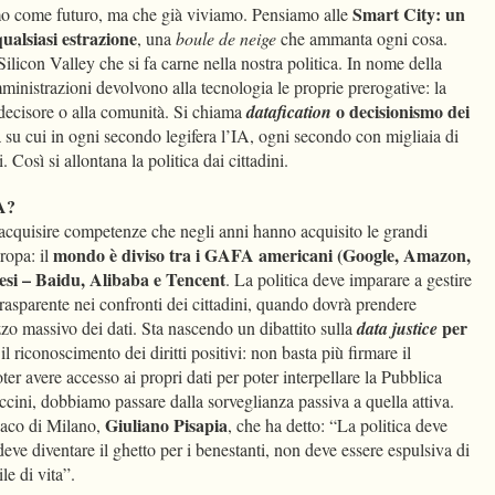
Smart City: un
o come futuro, ma che già viviamo. Pensiamo alle
qualsiasi estrazione
, una
boule de neige
che ammanta ogni cosa.
Silicon Valley che si fa carne nella nostra politica. In nome della
ministrazioni devolvono alla tecnologia le proprie prerogative: la
o decisionismo dei
l decisore o alla comunità. Si chiama
datafication
à su cui in ogni secondo legifera l’IA, ogni secondo con migliaia di
. Così si allontana la politica dai cittadini.
PA?
r acquisire competenze che negli anni hanno acquisito le grandi
mondo è diviso tra i GAFA americani (Google, Amazon,
ropa: il
esi – Baidu, Alibaba e Tencent
. La politica deve imparare a gestire
rasparente nei confronti dei cittadini, quando dovrà prendere
per
zzo massivo dei dati. Sta nascendo un dibattito sulla
data justice
il riconoscimento dei diritti positivi: non basta più firmare il
ter avere accesso ai propri dati per poter interpellare la Pubblica
ini, dobbiamo passare dalla sorveglianza passiva a quella attiva.
Giuliano Pisapia
ndaco di Milano,
, che ha detto: “La politica deve
eve diventare il ghetto per i benestanti, non deve essere espulsiva di
le di vita”.