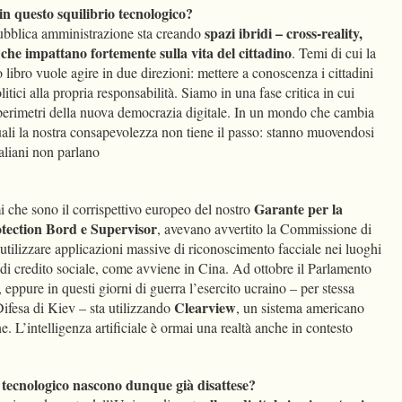
n questo squilibrio tecnologico?
spazi ibridi – cross-reality,
ubblica amministrazione sta creando
 che impattano fortemente sulla vita del cittadino
. Temi di cui la
 libro vuole agire in due direzioni: mettere a conoscenza i cittadini
litici alla propria responsabilità. Siamo in una fase critica in cui
perimetri della nuova democrazia digitale. In un mondo che cambia
uali la nostra consapevolezza non tiene il passo: stanno muovendosi
taliani non parlano
Garante per la
 che sono il corrispettivo europeo del nostro
tection Bord e Supervisor
, avevano avvertito la Commissione di
 utilizzare applicazioni massive di riconoscimento facciale nei luoghi
 di credito sociale, come avviene in Cina. Ad ottobre il Parlamento
eppure in questi giorni di guerra l’esercito ucraino – per stessa
Clearview
ifesa di Kiev – sta utilizzando
, un sistema americano
e. L’intelligenza artificiale è ormai una realtà anche in contesto
 tecnologico nascono dunque già disattese?