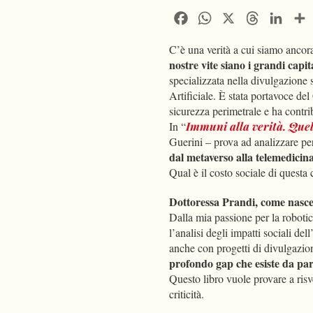
Facebook
WhatsApp
X
Threads
Linke
C’è una verità a cui siamo ancora
nostre vite siano i grandi capit
specializzata nella divulgazione s
Artificiale. È stata portavoce 
sicurezza perimetrale e ha contr
In “
Immuni alla verità. Quel
Guerini – prova ad analizzare per
dal metaverso alla telemedicina
Qual è il costo sociale di questa
Dottoressa Prandi, come nasce 
Dalla mia passione per la robotic
l’analisi degli impatti sociali de
anche con progetti di divulgazion
profondo gap che esiste da parte
Questo libro vuole provare a risv
criticità.