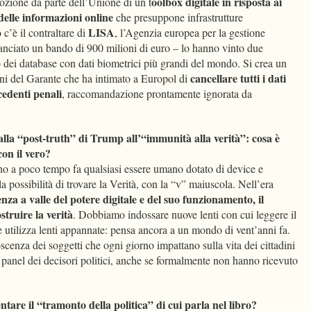
oolbox digitale in risposta ai
ozione da parte dell’Unione di un t
o delle informazioni online
che presuppone infrastrutture
LISA
c’è il contraltare di
, l’Agenzia europea per la gestione
lanciato un bando di 900 milioni di euro – lo hanno vinto due
o dei database con dati biometrici più grandi del mondo. Si crea un
cancellare tutti i dati
ni del Garante che ha intimato a Europol di
cedenti penali
, raccomandazione prontamente ignorata da
lla “post-truth” di Trump all’“immunità alla verità”: cosa è
on il vero?
fino a poco tempo fa qualsiasi essere umano dotato di device e
a possibilità di trovare la Verità, con la “v” maiuscola. Nell’era
za a valle del potere digitale e del suo funzionamento, il
struire la verità
. Dobbiamo indossare nuove lenti con cui leggere il
 utilizza lenti appannate: pensa ancora a un mondo di vent’anni fa.
scenza dei soggetti che ogni giorno impattano sulla vita dei cittadini
 panel dei decisori politici, anche se formalmente non hanno ricevuto
tare il “tramonto della politica” di cui parla nel libro?