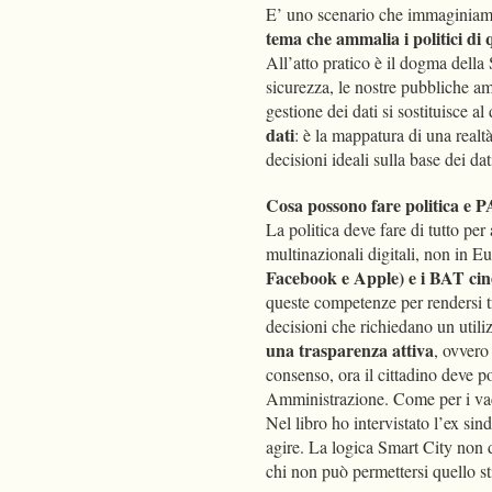
E’ uno scenario che immaginiam
tema che ammalia i politici di 
All’atto pratico è il dogma della 
sicurezza, le nostre pubbliche am
gestione dei dati si sostituisce a
dati
: è la mappatura di una realt
decisioni ideali sulla base dei dati
Cosa possono fare politica e 
La politica deve fare di tutto pe
multinazionali digitali, non in Eu
Facebook e Apple) e i BAT cin
queste competenze per rendersi t
decisioni che richiedano un utili
una trasparenza attiva
, ovvero 
consenso, ora il cittadino deve po
Amministrazione. Come per i vacc
Nel libro ho intervistato l’ex si
agire. La logica Smart City non d
chi non può permettersi quello sti