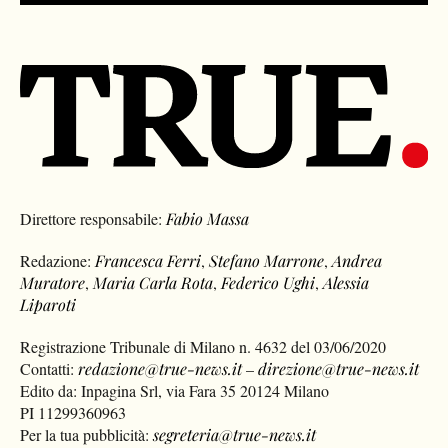
Direttore responsabile:
Fabio Massa
Redazione:
Francesca Ferri
,
Stefano Marrone
,
Andrea
Muratore
,
Maria Carla Rota
,
Federico Ughi
,
Alessia
Liparoti
Registrazione Tribunale di Milano n. 4632 del 03/06/2020
Contatti:
redazione@true-news.it
–
direzione@true-news.it
Edito da: Inpagina Srl, via Fara 35 20124 Milano
PI 11299360963
Per la tua pubblicità:
segreteria@true-news.it