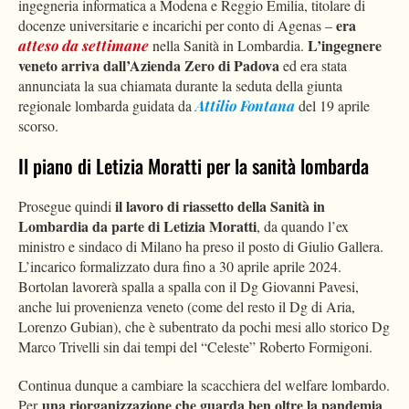
ingegneria informatica a Modena e Reggio Emilia, titolare di
era
docenze universitarie e incarichi per conto di Agenas –
L’ingegnere
atteso da settimane
nella Sanità in Lombardia.
veneto
arriva dall’Azienda Zero di Padova
ed era stata
annunciata la sua chiamata durante la seduta della giunta
regionale lombarda guidata da
Attilio Fontana
del 19 aprile
scorso.
Il piano di Letizia Moratti per la sanità lombarda
il lavoro di riassetto della Sanità in
Prosegue quindi
Lombardia da parte di Letizia Moratti
, da quando l’ex
ministro e sindaco di Milano ha preso il posto di Giulio Gallera.
L’incarico formalizzato dura fino a 30 aprile aprile 2024.
Bortolan lavorerà spalla a spalla con il Dg Giovanni Pavesi,
anche lui provenienza veneto (come del resto il Dg di Aria,
Lorenzo Gubian), che è subentrato da pochi mesi allo storico Dg
Marco Trivelli sin dai tempi del “Celeste” Roberto Formigoni.
Continua dunque a cambiare la scacchiera del welfare lombardo.
una riorganizzazione che guarda ben oltre la pandemia
Per
.