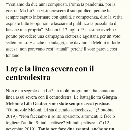
“Veniamo da due anni complicati. Prima la pandemia, poi la
guerra. Ma La7 ha visto crescere il suo publico, perché ha
sempre saputo informare con qualità e competenza, dire la verità,
ospitare tutte le opinioni e lasciare al pubblico la possibilità di
farsene una propria”. Ma era il 12 luglio. E nessuno avrebbe
potuto prevedere una campagna elettorale agostana per un voto
settembrino. E anche i sondaggi, che davano la Meloni in forte
ascesa, non parevano così “attuali” perché il voto pareva così
lontano.
La7 e la linea severa con il
centrodestra
Non è un segreto che La7, in molti programmi, ha tenuto una
Giorgia
linea assai severa con il centrodestra. Le battaglie tra
Meloni e Lilli Gruber sono state sempre assai gustose
.
“Onorevole Meloni, lei sta dicendo sciocchezze” (3 ottobre
2019), “Non facciamo il solito siparietto, altrimenti le faccio
togliere l’audio. Si indispettisce? Mi indispettisco io” (12
Tanto per fare due esempi, anche se un
novembre 2019).