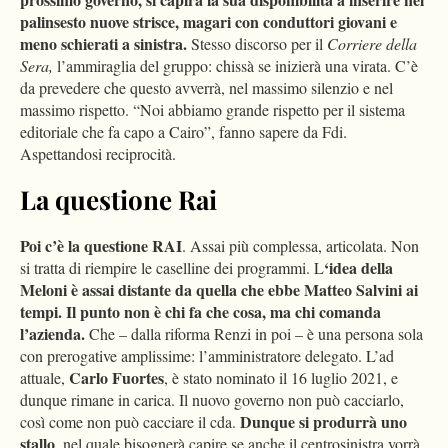
palinsesto nuove strisce, magari con conduttori giovani e
meno schierati a sinistra.
Stesso discorso per il
Corriere della
Sera,
l’ammiraglia del gruppo: chissà se inizierà una virata. C’è
da prevedere che questo avverrà, nel massimo silenzio e nel
massimo rispetto. “Noi abbiamo grande rispetto per il sistema
editoriale che fa capo a Cairo”, fanno sapere da Fdi.
Aspettandosi reciprocità.
La questione Rai
Poi c’è la questione RAI
. Assai più complessa, articolata. Non
‘idea della
si tratta di riempire le caselline dei programmi. L
Meloni è assai distante da quella che ebbe Matteo Salvini ai
tempi. Il punto non è chi fa che cosa, ma chi comanda
l’azienda.
Che – dalla riforma Renzi in poi – è una persona sola
con prerogative amplissime: l’amministratore delegato. L’ad
Carlo Fuortes
attuale,
, è stato nominato il 16 luglio 2021, e
dunque rimane in carica. Il nuovo governo non può cacciarlo,
Dunque si produrrà uno
così come non può cacciare il cda.
stallo
, nel quale bisognerà capire se anche il centrosinistra vorrà