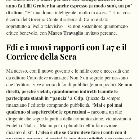
anno fa Lilli Gruber ha anche espresso (a modo suo), un po’
di stima
: “E’ una donna intelligente, molto in ascesa”. Una cosa
è certa: del Governo Conte il sistema di Cairo è stato –
soprattutto a livello televisivo – se non sostenitore quantomeno
Marco Travaglio
critico benevolo, con
invitato perenne.
Fdi e i nuovi rapporti con La7 e il
Corriere della Sera
Ma adesso, con il nuovo governo e le mille cose e necessità che
da editore Cairo deve avanzare? Non è un segreto per nessuno
Se non
che l’editoria vive ancora di fondi pubblici (e non pochi).
diretti, perché vietati, quantomeno indiretti tramite le
partecipate statali in “pancia” a Cdp
. Queste da sempre
Mai e poi mai
finanziano l’editoria comprando pubblicità. “
qualcuno si aspetterebbe le epurazioni
– racconta un alto
dirigente che segue la partita della comunicazione, vicinissimo a
Fratelli d’Italia – Ma un po’ di pluralità nell’informazione
L’idea è che se Cairo deve fare i conti con il
diciamo di sì”.
prossimo governo, si capirà la sua disponibilità a inserire nel