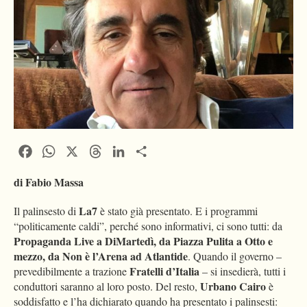
Facebook
WhatsApp
X
Threads
LinkedIn
Condividi
di Fabio Massa
La7
Il palinsesto di
è stato già presentato. E i programmi
“politicamente caldi”, perché sono informativi, ci sono tutti: da
Propaganda Live a DiMartedì, da Piazza Pulita a Otto e
mezzo, da Non è l’Arena ad Atlantide
. Quando il governo –
Fratelli d’Italia
prevedibilmente a trazione
– si insedierà, tutti i
Urbano Cairo
conduttori saranno al loro posto. Del resto,
è
soddisfatto e l’ha dichiarato quando ha presentato i palinsesti: