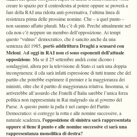
creare lo spazio per il centrodestra al potere oppure se proverà a
fare della RAI una ridotta anti-governativa, l’ultima linea di
resistenza prima delle prossime nomine. Che – a quel punto –
non saranno affatto plurali. Ma c’è di più. Perché attualmente nel
cda non c’è neppure un membro dell’opposizione. Ai tempi
questo “vulnus” democratico, che è sancito anche da una
portò addirittura Draghi a scusarsi con
sentenza del 1985,
Meloni
d oggi in RAI non ci sono esponenti dell’attuale
. A
opposizione
. Ma se il 25 settembre andrà come dicono i
sondaggisti, allora per la televisione di Stato ci sarà una doppia
incongruenza: il cda sarà infatti espressione di tutti tranne che del
partito che potrebbe esprimere il premier e la maggioranza dei
ministri, oltre che il partito di maggioranza relativa. Insomma, si
arriverebbe all’assurdo che Fratelli d’Italia sarebbe l’unica forza
politica non rappresentata in Rai malgrado sia al governo del
Paese. A questo punto la palla è nel campo del Partito
Democratico: si corregge la rotta e alle nomine successive, a
l’opposizione di sinistra sarà rappresentata
naturale scadenza,
oppure si tiene il punto e alle nomine successive ci sarà una
rappresentanza monolitica di destra?