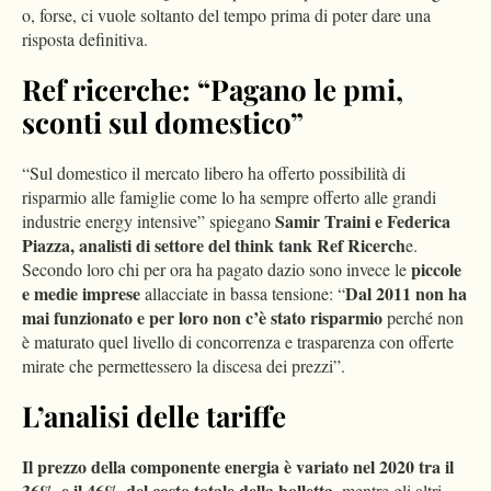
o, forse, ci vuole soltanto del tempo prima di poter dare una
risposta definitiva.
Ref ricerche: “Pagano le pmi,
sconti sul domestico”
“Sul domestico il mercato libero ha offerto possibilità di
risparmio alle famiglie come lo ha sempre offerto alle grandi
Samir Traini e Federica
industrie energy intensive” spiegano
Piazza, analisti di settore del think tank Ref Ricerch
e.
piccole
Secondo loro chi per ora ha pagato dazio sono invece le
e medie imprese
Dal 2011 non ha
allacciate in bassa tensione: “
mai funzionato e per loro non c’è stato risparmio
perché non
è maturato quel livello di concorrenza e trasparenza con offerte
mirate che permettessero la discesa dei prezzi”.
L’analisi delle tariffe
Il prezzo della componente energia è variato nel 2020 tra il
36% e il 46% del costo totale della bolletta
, mentre gli altri