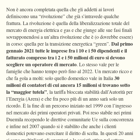
Non è ancora completata quella che gli addetti ai lavori
definiscono una “rivoluzione” che già s’intravede qualche
frattura. La rivoluzione è quella della liberalizzazione totale del
mercato di energia elettrica e gas e che giunge alle sue fasi finali
sovrapponendosi a un’altra rivoluzione che è (o dovrebbe essere)
Dal primo
in corso: quella per la transizione energetica “green”.
gennaio 2021 tutte le imprese fra i 10 e i 50 dipendenti e il
fatturato compreso tra i 2 e i 50 milioni di euro si devono
scegliere un operatore di mercato
. Lo stesso vale per le
famiglie che hanno tempo però fino al 2022. Un mercato ricco e
30
che fa gola a molti: solo quello domestico vale in Italia
milioni di contatori di cui ancora 15 milioni si trovano sotto
la “maggior tutela”
, la tariffa bloccata stabilità dall’Autorità per
l’Energia (Arera) e che fra poco più di un anno sarà solo un
ricordo. È la fine di un percorso iniziato nel 1999 con l’ingresso
nel mercato dei primi operatori privati. Poi reso stabile nei primi
Duemila recependo le direttive comunitarie Ue sulla concorrenza
e infine nel 2007 quando si è stabilito che anche i clienti
domestici potevano esercitare il diritto di scelta. In questi 20 anni
si sono moltiplicati gli operatori e le società attive nel settore.