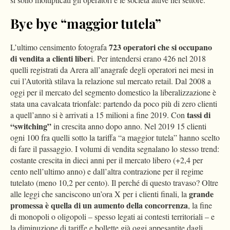
Bye bye “maggior tutela”
723 operatori che si occupano
L’ultimo censimento fotografa
di vendita a clienti liber
i. Per intendersi erano 426 nel 2018
quelli registrati da Arera all’anagrafe degli operatori nei mesi in
cui l’Autorità stilava la relazione sul mercato retail. Dal 2008 a
oggi per il mercato del segmento domestico la liberalizzazione è
stata una cavalcata trionfale: partendo da poco più di zero clienti
tassi di
a quell’anno si è arrivati a 15 milioni a fine 2019. Con
“switching”
in crescita anno dopo anno. Nel 2019 15 clienti
ogni 100 fra quelli sotto la tariffa “a maggior tutela” hanno scelto
di fare il passaggio. I volumi di vendita segnalano lo stesso trend:
costante crescita in dieci anni per il mercato libero (+2,4 per
cento nell’ultimo anno) e dall’altra contrazione per il regime
tutelato (meno 10,2 per cento). Il perché di questo travaso? Oltre
grande
alle leggi che sanciscono un’ora X per i clienti finali, la
promessa è quella di un aumento della concorrenza
, la fine
di monopoli o oligopoli – spesso legati ai contesti territoriali – e
la diminuzione di tariffe e bollette già oggi appesantite dagli