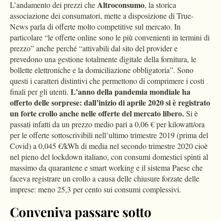
Altroconsumo
L’andamento dei prezzi che
, la storica
associazione dei consumatori, mette a disposizione di True-
News parla di offerte molto competitive sul mercato. In
particolare “le offerte online sono le più convenienti in termini di
prezzo” anche perché “attivabili dal sito del provider e
prevedono una gestione totalmente digitale della fornitura, le
bollette elettroniche e la domiciliazione obbligatoria”. Sono
questi i caratteri distintivi che permettono di comprimere i costi
L’anno della pandemia mondiale ha
finali per gli utenti.
offerto delle sorprese: dall’inizio di aprile 2020 si è registrato
un forte crollo anche nelle offerte del mercato libero.
Si è
passati infatti da un prezzo medio pari a 0,06 € per kilowatt/ora
per le offerte sottoscrivibili nell’ultimo trimestre 2019 (prima del
Covid) a 0,045 €/kWh di media nel secondo trimestre 2020 cioè
nel pieno del lockdown italiano, con consumi domestici spinti al
massimo da quarantene e smart working e il sistema Paese che
faceva registrare un crollo a causa delle chiusure forzate delle
imprese: meno 25,3 per cento sui consumi complessivi.
Conveniva passare sotto