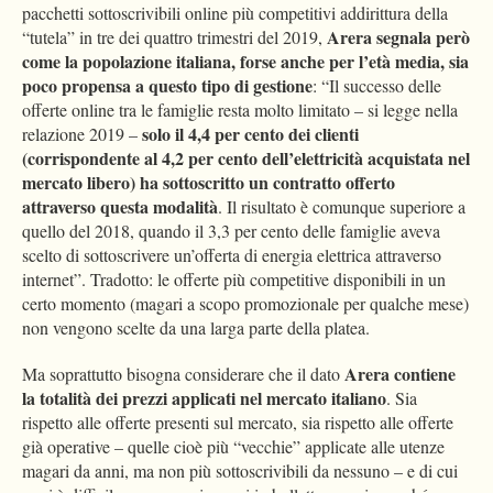
pacchetti sottoscrivibili online più competitivi addirittura della
Arera segnala però
“tutela” in tre dei quattro trimestri del 2019,
come la popolazione italiana, forse anche per l’età media, sia
poco propensa a questo tipo di gestione
: “Il successo delle
offerte online tra le famiglie resta molto limitato – si legge nella
solo il 4,4 per cento dei clienti
relazione 2019 –
(corrispondente al 4,2 per cento dell’elettricità acquistata nel
mercato libero) ha sottoscritto un contratto offerto
attraverso questa modalità
. Il risultato è comunque superiore a
quello del 2018, quando il 3,3 per cento delle famiglie aveva
scelto di sottoscrivere un’offerta di energia elettrica attraverso
internet”. Tradotto: le offerte più competitive disponibili in un
certo momento (magari a scopo promozionale per qualche mese)
non vengono scelte da una larga parte della platea.
Arera contiene
Ma soprattutto bisogna considerare che il dato
la totalità dei prezzi applicati nel mercato italiano
. Sia
rispetto alle offerte presenti sul mercato, sia rispetto alle offerte
già operative – quelle cioè più “vecchie” applicate alle utenze
magari da anni, ma non più sottoscrivibili da nessuno – e di cui