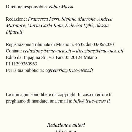
Direttore responsabile:
Fabio Massa
Redazione:
Francesca Ferri
,
Stefano Marrone
,
Andrea
Muratore
,
Maria Carla Rota
,
Federico Ughi
,
Alessia
Liparoti
Registrazione Tribunale di Milano n. 4632 del 03/06/2020
Contatti:
redazione@true-news.it
–
direzione@true-news.it
Edito da: Inpagina Srl, via Fara 35 20124 Milano
PI 11299360963
Per la tua pubblicità:
segreteria@true-news.it
Le immagini sono libere da copyright. In caso di errore ti
preghiamo di mandarci una email a:
info@true-news.it
Redazione e autori
Chi siamo