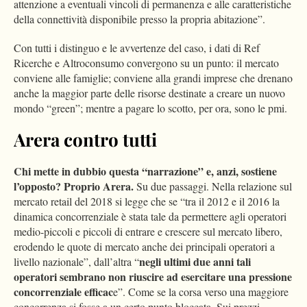
attenzione a eventuali vincoli di permanenza e alle caratteristiche
della connettività disponibile presso la propria abitazione”.
Con tutti i distinguo e le avvertenze del caso, i dati di Ref
Ricerche e Altroconsumo convergono su un punto: il mercato
conviene alle famiglie; conviene alla grandi imprese che drenano
anche la maggior parte delle risorse destinate a creare un nuovo
mondo “green”; mentre a pagare lo scotto, per ora, sono le pmi.
Arera contro tutti
Chi mette in dubbio questa “narrazione” e, anzi, sostiene
l’opposto? Proprio Arera.
Su due passaggi. Nella relazione sul
mercato retail del 2018 si legge che se “tra il 2012 e il 2016 la
dinamica concorrenziale è stata tale da permettere agli operatori
medio-piccoli e piccoli di entrare e crescere sul mercato libero,
erodendo le quote di mercato anche dei principali operatori a
negli ultimi due anni tali
livello nazionale”, dall’altra “
operatori sembrano non riuscire ad esercitare una pressione
concorrenziale efficac
e”. Come se la corsa verso una maggiore
concorrenza si fosse a un certo punto bloccata. Sui prezzi