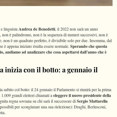
dIn
Condividi
Andrea de Benedetti
 e linguista
, il 2022 non sarà un anno
, non è palindromo, non è la sequenza di numeri successivi, non è
te, non è un quadrato perfetto, è divisibile solo per due. Insomma, dal
Sperando che questa
he è appena iniziato risulta essere normale.
cio, andiamo ad analizzare che cosa aspettarsi dall’anno che è
a inizia con il botto: a gennaio il
zia subito col botto: il 24 gennaio il Parlamento si riunirà per la prima
eleggere il nuovo presidente della
i 1.009 grandi elettori chiamati a
Sergio Mattarella
ita regna sovrana su chi sarà il successore di
i possibili per scongiurare una sua rielezione): Draghi, Berlusconi,
tta.