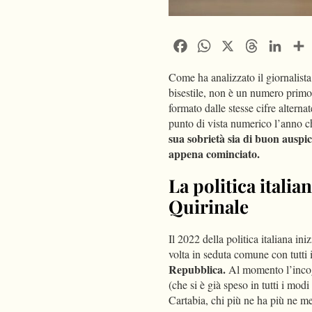
Facebook
WhatsApp
X
Threads
Linke
Come ha analizzato il giornalista
bisestile, non è un numero primo
formato dalle stesse cifre alterna
punto di vista numerico l’anno c
sua sobrietà sia di buon auspi
appena cominciato.
La politica italian
Quirinale
Il 2022 della politica italiana ini
volta in seduta comune con tutti 
Repubblica.
Al momento l’incogn
(che si è già speso in tutti i mod
Cartabia, chi più ne ha più ne me