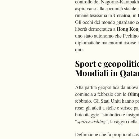
controllo del Nagorno-Karabakh e 
aspiravano alla sovranità statale:
Ucraina
rimane tesissima in
, in
Gli occhi del mondo guardano co
Hong Kon
libertà democratica a
uno stato autonomo che Pechino c
diplomatiche ma enormi risorse ne
quo.
Sport e geopoliti
Mondiali in Qata
Alla partita geopolitica da nuov
Olimpi
comincia a febbraio con le
febbraio. Gli Stati Uniti hanno p
rose: gli atleti a stelle e strisc
boicottaggio “simbolico e insignif
“
sportswashing
”, lavaggio della
Definizione che fa proprio al cas