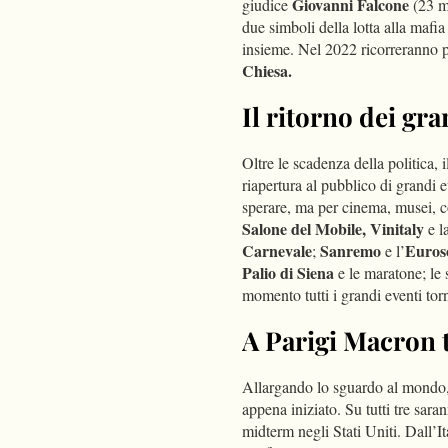
Giovanni Falcone
giudice
(23 m
due simboli della lotta alla mafi
insieme. Nel 2022 ricorreranno p
Chiesa.
Il ritorno dei g
Oltre le scadenza della politica,
riapertura al pubblico di grandi
sperare, ma per cinema, musei, co
Salone del Mobile, Vinitaly
e l
Carnevale
Sanremo
Euroso
;
e l’
Palio di Siena
e le maratone; le sa
momento tutti i grandi eventi tor
A Parigi Macron t
Allargando lo sguardo al mondo, 
appena iniziato. Su tutti tre saran
midterm negli Stati Uniti. Dall’