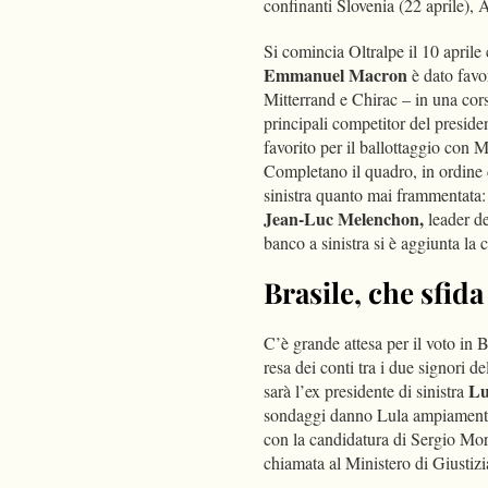
confinanti Slovenia (22 aprile), 
Si comincia Oltralpe il 10 aprile 
Emmanuel Macron
è dato favor
Mitterrand e Chirac – in una corsa
principali competitor del preside
favorito per il ballottaggio con
Completano il quadro, in ordine
sinistra quanto mai frammentata:
Jean-Luc Melenchon,
leader del
banco a sinistra si è aggiunta la 
Brasile, che sfid
C’è grande attesa per il voto in Br
resa dei conti tra i due signori de
Lu
sarà l’ex presidente di sinistra
sondaggi danno Lula ampiamente 
con la candidatura di Sergio Mor
chiamata al Ministero di Giustizi