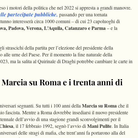
ceso i motori della politica che nel 2022 si appresta a grandi manovre.
lle partecipate pubbliche,
passando per una tornata
autunno interesserà circa 1000 comuni – di cui 23 capoluoghi di
va, Padova, Verona, L’Aquila, Catanzaro e Parma
– e la
li strascichi della partita per l’elezione del presidente della
 alle urne del Paese. Per il momento la fine naturale della
2023, ma la salita al Quirinale di Draghi potrebbe cambiare le carte in
a Marcia su Roma e i trenta anni di
Marcia su Roma
iversari segnanti. Su tutti i 100 anni della
che il
io fascista. Mentre a Roma dovrebbe insediarsi il nuovo presidente
entennale dell’avvio di una stagione grandi sconvolgimenti per il
Chiesa
Mani Pulite
, il 17 febbraio 1992, segnò l’avvio di
. In Italia
niversari delle stragi di mafia, che trent’anni fa portarono alla del