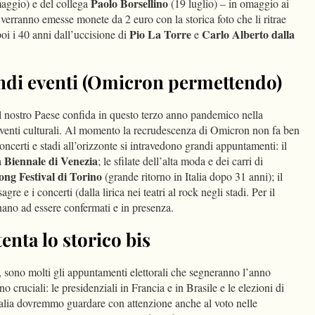
Paolo Borsellino
aggio) e del collega
(19 luglio) – in omaggio ai
a verranno emesse monete da 2 euro con la storica foto che li ritrae
Pio La Torre
Carlo Alberto dalla
oi i 40 anni dall’uccisione di
e
randi eventi (Omicron permettendo)
 il nostro Paese confida in questo terzo anno pandemico nella
 eventi culturali. Al momento la recrudescenza di Omicron non fa ben
ncerti e stadi all’orizzonte si intravedono grandi appuntamenti: il
Biennale di Venezia
a
; le sfilate dell’alta moda e dei carri di
ng Festival di Torino
(grande ritorno in Italia dopo 31 anni); il
gre e i concerti (dalla lirica nei teatri al rock negli stadi. Per il
nano ad essere confermati e in presenza.
enta lo storico bis
sono molti gli appuntamenti elettorali che segneranno l’anno
no cruciali: le presidenziali in Francia e in Brasile e le elezioni di
Italia dovremmo guardare con attenzione anche al voto nelle