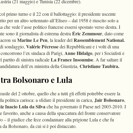
Austria (21 maggio) e Tunisia (22 dicembre).
col primo turno e il 22 con il ballottaggio: il presidente uscente
ito per un altro settennato all’Eliseo – dal 1958 è riuscito solo a
 che vede l’asse politico francese essersi spostato verso destra. I
Éric Zemmour
nte sono il giornalista di estrema destra
, dato come
Marine Le Pen
Rassemblement National.
 Macron su
, la leader del
Valérie Pécresse
 di sondaggio,
dei Repubblicani e i volti di una
Anne Hidalgo
 concorrono l’ex sindaca di Parigi,
, per i Socialisti e
La France Insoumise
 partito di sinistra radicale
. A far saltare il
Christiane Taubira.
candidatura dell’ex ministra della Giustizia,
a tra Bolsonaro e Lula
asile del 2 ottobre, quello che a tutti gli effetti potrebbe essere la
Jair Bolsonaro
lla politica carioca: a sfidare il presidente in carica,
,
iz Inacio Lula da Silva
che ha governato il Paese nel 2003-2010. I
favorito, anche a causa della spaccatura del fronte conservatore
o – il giudice che fece condannare alla prigione Lula e che fu
a da Bolsonaro, da cui si è poi distaccato.