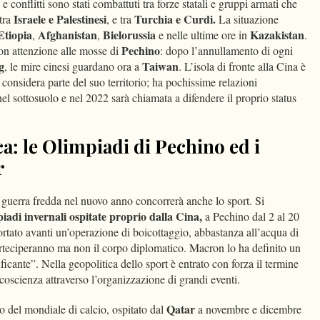
conflitti sono stati combattuti tra forze statali e gruppi armati che
Israele e Palestinesi
Turchia e Curdi.
 tra
, e tra
La situazione
Etiopia
Afghanistan
Bielorussia
Kazakistan
,
,
e nelle ultime ore in
.
Pechino
n attenzione alle mosse di
: dopo l’annullamento di ogni
g
Taiwan
, le mire cinesi guardano ora a
. L’isola di fronte alla Cina è
onsidera parte del suo territorio; ha pochissime relazioni
l sottosuolo e nel 2022 sarà chiamata a difendere il proprio status
ca: le Olimpiadi di Pechino ed i
r
a guerra fredda nel nuovo anno concorrerà anche lo sport. Si
adi invernali ospitate proprio dalla Cina,
a Pechino dal 2 al 20
ortato avanti un’operazione di boicottaggio, abbastanza all’acqua di
e parteciperanno ma non il corpo diplomatico. Macron lo ha definito un
icante”. Nella geopolitica dello sport è entrato con forza il termine
 coscienza attraverso l’organizzazione di grandi eventi.
Qatar
o del mondiale di calcio, ospitato dal
a novembre e dicembre