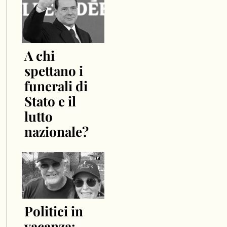
A chi
spettano i
funerali di
Stato e il
lutto
nazionale?
Politici in
vacanza: