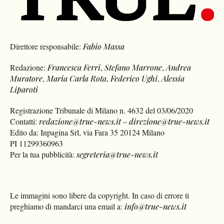
Direttore responsabile:
Fabio Massa
Redazione:
Francesca Ferri
,
Stefano Marrone
,
Andrea
Muratore
,
Maria Carla Rota
,
Federico Ughi
,
Alessia
Liparoti
Registrazione Tribunale di Milano n. 4632 del 03/06/2020
Contatti:
redazione@true-news.it
–
direzione@true-news.it
Edito da: Inpagina Srl, via Fara 35 20124 Milano
PI 11299360963
Per la tua pubblicità:
segreteria@true-news.it
Le immagini sono libere da copyright. In caso di errore ti
preghiamo di mandarci una email a:
info@true-news.it