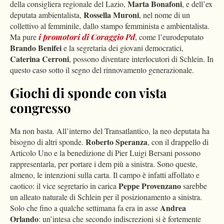
Marta Bonafoni
della consigliera regionale del Lazio,
, e dell’ex
Rossella Muroni
deputata ambientalista,
, nel nome di un
collettivo al femminile, dallo stampo femminista e ambientalista.
Ma pure
i promotori di Coraggio Pd
, come l’eurodeputato
Brando Benifei
e la segretaria dei giovani democratici,
Caterina Cerroni
, possono diventare interlocutori di Schlein. In
questo caso sotto il segno del rinnovamento generazionale.
Giochi di sponde con vista
congresso
Ma non basta. All’interno del Transatlantico, la neo deputata ha
Roberto Speranza
bisogno di altri sponde.
, con il drappello di
Articolo Uno e la benedizione di Pier Luigi Bersani possono
rappresentarla, per portare i dem più a sinistra. Sono queste,
almeno, le intenzioni sulla carta. Il campo è infatti affollato e
Peppe Provenzano
caotico: il vice segretario in carica
sarebbe
un alleato naturale di Schlein per il posizionamento a sinistra.
Andrea
Solo che fino a qualche settimana fa era in asse
Orlando
: un’intesa che secondo indiscrezioni si è fortemente