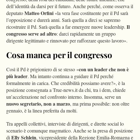
dell’identità da darsi per il futuro. Anche perché, come osserva il
Matteo Orfini
deputato
«la vera fase costituente per il Pd sarà
l’opposizione e durerà anni. Sarà quella a dirci se sapremo
Il
ricostruire il Pd. Sarà quella a far emergere nuove leadership.
congresso serve ad altro
: darci rapidamente un gruppo
dirigente legittimato e rinnovato per rafforzare questo lavoro».
Cosa manca per il congresso
con un leader che non è
Così il Pd è prigioniero di se stesso «
più leader
. Ma intanto continua a guidare il Pd perché
formalmente in carica. Che credibilità possiamo avere?», è la
posizione consegnata a True-news.it da chi, tra i dem, chiede
un’accelerazione nel confronto interno. Insomma, serve un
nuovo segretario, non a marzo
, ma prima possibile: non oltre
gennaio, è la linea preferita da molti.
Tra appelli collettivi, interviste di dirigenti, e dirette social lo
scenario è comunque magmatico. Anche se la presa di posizione
Elly Schlein
di
, vicepresidente della Regione Emilia-Romagna e