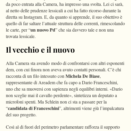
da poco entrata alla Camera, ha impresso una svolta. Lei ci sarà,
al netto delle prudenze lessicali a cui ha fatto ricorso durante la
diretta su Instagram. E, da quanto si apprende, il suo obiettivo è
quello di far saltare l’attuale struttura delle correnti, rimescolando
un nuovo Pd
le carte, per “
” che sia davvero tale e non una
trovata lessicale.
Il vecchio e il nuovo
Alla Camera sta avendo modo di confrontarsi con altri esponenti
dem, con cui finora non aveva avuto contatti personali. C’è chi
Michela De Biase
racconta di un filo intessuto con
,
rappresentante di Areadem che fa capo a Dario Franceschini,
uno che sa muoversi con sapienza negli equilibri interni. «Dario
non sceglie mai il cavallo perdente», sintetizza un deputato a
microfoni spenti. Ma Schlein non ci sta a passare per la
candidata di Franceschini
“
”, altrimenti viene giù l’impalcatura
del suo progetto.
Così al di fuori del perimetro parlamentare rafforza il supporto