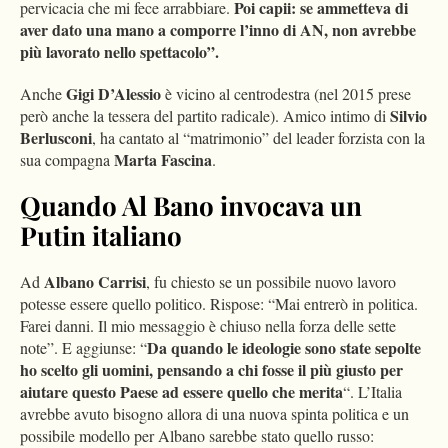
Poi capii: se ammetteva di
pervicacia che mi fece arrabbiare.
aver dato una mano a comporre l’inno di AN, non avrebbe
più lavorato nello spettacolo”.
Gigi D’Alessio
Anche
è vicino al centrodestra (nel 2015 prese
Silvio
però anche la tessera del partito radicale). Amico intimo di
Berlusconi
, ha cantato al “matrimonio” del leader forzista con la
Marta Fascina
sua compagna
.
Quando Al Bano invocava un
Putin italiano
Albano Carrisi
Ad
, fu chiesto se un possibile nuovo lavoro
potesse essere quello politico. Rispose: “Mai entrerò in politica.
Farei danni. Il mio messaggio è chiuso nella forza delle sette
Da quando le ideologie sono state sepolte
note”. E aggiunse: “
ho scelto gli uomini, pensando a chi fosse il più giusto per
aiutare questo Paese ad essere quello che merita
“. L’Italia
avrebbe avuto bisogno allora di una nuova spinta politica e un
possibile modello per Albano sarebbe stato quello russo: