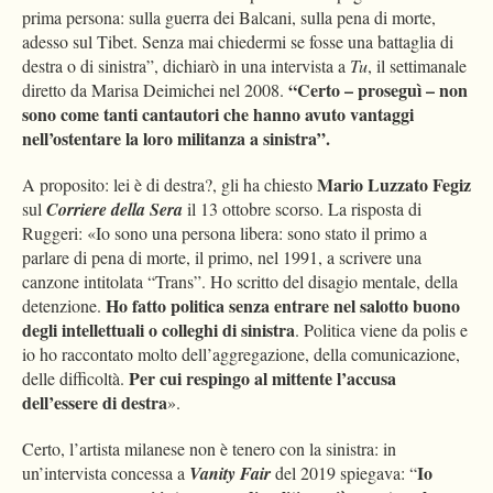
prima persona: sulla guerra dei Balcani, sulla pena di morte,
adesso sul Tibet. Senza mai chiedermi se fosse una battaglia di
destra o di sinistra”, dichiarò in una intervista a
Tu
, il settimanale
“Certo – proseguì – non
diretto da Marisa Deimichei nel 2008.
sono come tanti cantautori che hanno avuto vantaggi
nell’ostentare la loro militanza a sinistra”.
Mario Luzzato Fegiz
A proposito: lei è di destra?, gli ha chiesto
sul
Corriere della Sera
il 13 ottobre scorso. La risposta di
Ruggeri: «Io sono una persona libera: sono stato il primo a
parlare di pena di morte, il primo, nel 1991, a scrivere una
canzone intitolata “Trans”. Ho scritto del disagio mentale, della
Ho fatto politica senza entrare nel salotto buono
detenzione.
degli intellettuali o colleghi di sinistra
. Politica viene da polis e
io ho raccontato molto dell’aggregazione, della comunicazione,
Per cui respingo al mittente l’accusa
delle difficoltà.
dell’essere di destra
».
Certo, l’artista milanese non è tenero con la sinistra: in
Io
un’intervista concessa a
Vanity Fair
del 2019 spiegava: “