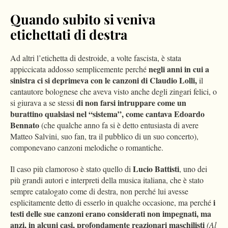
Quando subito si veniva
etichettati di destra
Ad altri l’etichetta di destroide, a volte fascista, è stata
negli anni in cui a
appiccicata addosso semplicemente perché
sinistra ci si deprimeva con le canzoni di Claudio Lolli,
il
cantautore bolognese che aveva visto anche degli zingari felici, o
di non farsi intruppare come un
si giurava a se stessi
burattino qualsiasi nel “sistema”, come cantava Edoardo
Bennato
(che qualche anno fa si è detto entusiasta di avere
Matteo Salvini, suo fan, tra il pubblico di un suo concerto),
componevano canzoni melodiche o romantiche.
Lucio Battisti
Il caso più clamoroso è stato quello di
, uno dei
più grandi autori e interpreti della musica italiana, che è stato
sempre catalogato come di destra, non perché lui avesse
i
esplicitamente detto di esserlo in qualche occasione, ma perché
testi delle sue canzoni erano considerati non impegnati, ma
anzi, in alcuni casi, profondamente reazionari maschilisti
(Al