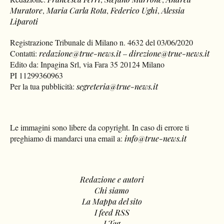
Muratore
,
Maria Carla Rota
,
Federico Ughi
,
Alessia
Liparoti
Registrazione Tribunale di Milano n. 4632 del 03/06/2020
Contatti:
redazione@true-news.it
–
direzione@true-news.it
Edito da: Inpagina Srl, via Fara 35 20124 Milano
PI 11299360963
Per la tua pubblicità:
segreteria@true-news.it
Le immagini sono libere da copyright. In caso di errore ti
preghiamo di mandarci una email a:
info@true-news.it
Redazione e autori
Chi siamo
La Mappa del sito
I feed RSS
I Tag