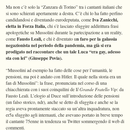
Ma non c’è solo la “Zanzara di Torino” tra i cantanti italiani che
si sono schierati apertamente a destra. C’è chi lo ha fatto perfino
Iva Zanicchi,
candidandosi e diventando eurodeputata, come
eletta in Forza Italia,
chi s’è lasciato sfuggire addirittura frasi
apologetiche su Mussolini durante la partecipazione a un reality,
Fausto Leali,
n faro per la galassia
come
e chi è diventato u
negazionista nel periodo della pandemia, ma già si era
prodigato nel raccontare che un tale Luca “era gay, adesso
sta con lei” (Giuseppe Povia).
“Mussolini ad esempio ha fatto delle cose per l’umanità, le
pensioni, ma poi è andato con Hitler. Il quale nella storia era un
fan di Mussolini”: la frase, pronunciata nel corso di una
chiacchierata con i suoi coinquilini de I
l Grande Fratello Vip
: da
Fausto Leali. L’elogio al Duce sull’introduzione delle pensioni
(un falso storico, ndr), anche se detto di sfuggita e anche se la
regia aveva prontamente staccato su un’altra inquadratura, non
er5a sfuggito agli internauti, che avevano portato in breve tempo
il cantante 75enne in tendenza su Twitter sommergendo il web di
commenti.