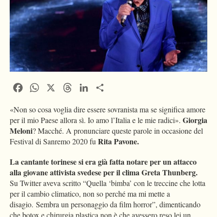
Facebook
WhatsApp
X
Threads
LinkedIn
Condividi
«Non so cosa voglia dire essere sovranista ma se significa amore
Giorgia
per il mio Paese allora sì. Io amo l’Italia e le mie radici».
Meloni
? Macché. A pronunciare queste parole in occasione del
Rita Pavone.
Festival di Sanremo 2020 fu
La cantante torinese si era già fatta notare per un attacco
alla giovane attivista svedese per il clima Greta Thunberg.
Su Twitter aveva scritto “Quella ‘bimba’ con le treccine che lotta
per il cambio climatico, non so perché ma mi mette a
disagio. Sembra un personaggio da film horror”, dimenticando
che botox e chirurgia plastica non è che avessero reso lei un