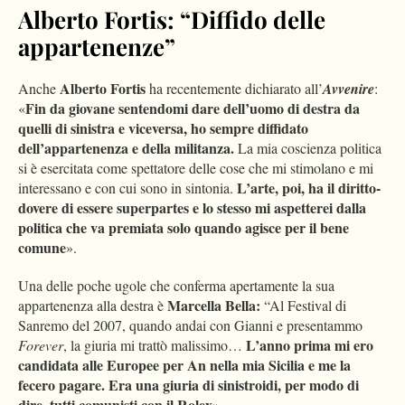
Alberto Fortis: “Diffido delle
appartenenze”
Alberto Fortis
Anche
ha recentemente dichiarato all’
Avvenire
:
Fin da giovane sentendomi dare dell’uomo di destra da
«
quelli di sinistra e viceversa, ho sempre diffidato
dell’appartenenza e della militanza.
La mia coscienza politica
si è esercitata come spettatore delle cose che mi stimolano e mi
L’arte, poi, ha il diritto-
interessano e con cui sono in sintonia.
dovere di essere superpartes e lo stesso mi aspetterei dalla
politica che va premiata solo quando agisce per il bene
comune
».
Una delle poche ugole che conferma apertamente la sua
Marcella Bella:
appartenenza alla destra è
“Al Festival di
Sanremo del 2007, quando andai con Gianni e presentammo
L’anno prima mi ero
Forever
, la giuria mi trattò malissimo…
candidata alle Europee per An nella mia Sicilia e me la
fecero pagare. Era una giuria di sinistroidi, per modo di
dire, tutti comunisti con il Rolex
».