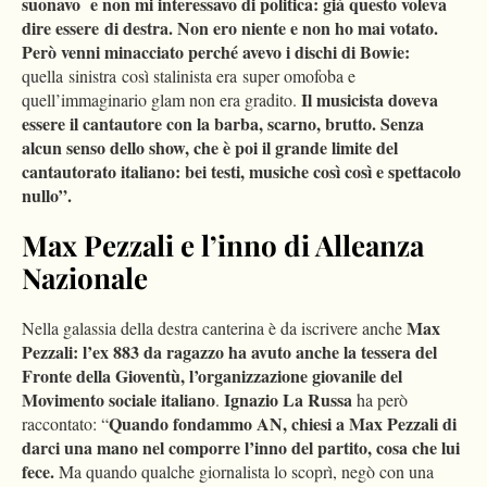
suonavo e non mi interessavo di politica: già questo voleva
dire essere di destra. Non ero niente e non ho mai votato.
Però venni minacciato perché avevo i dischi di Bowie:
quella sinistra così stalinista era super omofoba e
Il musicista doveva
quell’immaginario glam non era gradito.
essere il cantautore con la barba, scarno, brutto. Senza
alcun senso dello show, che è poi il grande limite del
cantautorato italiano: bei testi, musiche così così e spettacolo
nullo”.
Max Pezzali e l’inno di Alleanza
Nazionale
Max
Nella galassia della destra canterina è da iscrivere anche
Pezzali: l’ex 883 da ragazzo ha avuto anche la tessera del
Fronte della Gioventù, l’organizzazione giovanile del
Movimento sociale italiano
Ignazio La Russa
.
ha però
Quando fondammo AN, chiesi a Max Pezzali di
raccontato: “
darci una mano nel comporre l’inno del partito, cosa che lui
fece.
Ma quando qualche giornalista lo scoprì, negò con una