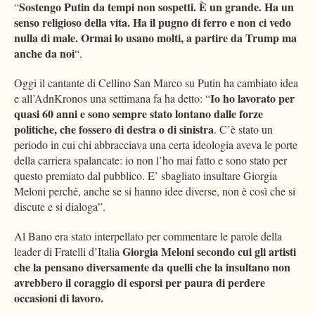
Sostengo Putin da tempi non sospetti. È un grande. Ha un
“
senso religioso della vita. Ha il pugno di ferro e non ci vedo
nulla di male. Ormai lo usano molti, a partire da Trump ma
anche da noi
“.
Oggi il cantante di Cellino San Marco su Putin ha cambiato idea
Io ho lavorato per
e all’AdnKronos una settimana fa ha detto: “
quasi 60 anni e sono sempre stato lontano dalle forze
politiche, che fossero di destra o di sinistra
. C’è stato un
periodo in cui chi abbracciava una certa ideologia aveva le porte
della carriera spalancate: io non l’ho mai fatto e sono stato per
questo premiato dal pubblico. E’ sbagliato insultare Giorgia
Meloni perché, anche se si hanno idee diverse, non è così che si
discute e si dialoga”.
Al Bano
era stato interpellato per commentare le parole della
Giorgia Meloni secondo cui gli artisti
leader di Fratelli d’Italia
che la pensano diversamente da quelli che la insultano non
avrebbero il coraggio di esporsi per paura di perdere
occasioni di lavoro.