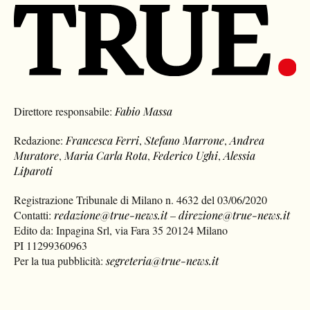
Direttore responsabile:
Fabio Massa
Redazione:
Francesca Ferri
,
Stefano Marrone
,
Andrea
Muratore
,
Maria Carla Rota
,
Federico Ughi
,
Alessia
Liparoti
Registrazione Tribunale di Milano n. 4632 del 03/06/2020
Contatti:
redazione@true-news.it
–
direzione@true-news.it
Edito da: Inpagina Srl, via Fara 35 20124 Milano
PI 11299360963
Per la tua pubblicità:
segreteria@true-news.it