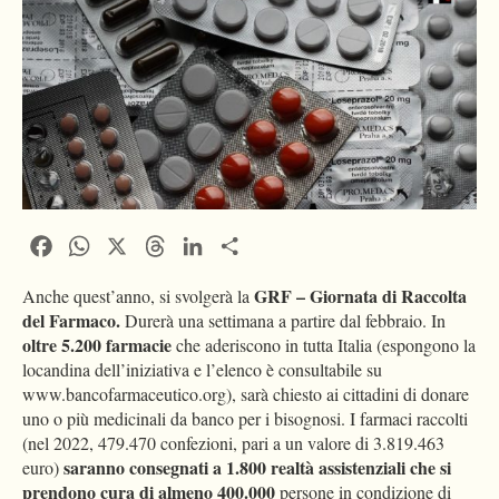
Facebook
WhatsApp
X
Threads
LinkedIn
Condividi
GRF – Giornata di Raccolta
Anche quest’anno, si svolgerà la
del Farmaco.
Durerà una settimana a partire dal febbraio. In
oltre 5.200 farmacie
che aderiscono in tutta Italia (espongono la
locandina dell’iniziativa e l’elenco è consultabile su
www.bancofarmaceutico.org), sarà chiesto ai cittadini di donare
uno o più medicinali da banco per i bisognosi. I farmaci raccolti
(nel 2022, 479.470 confezioni, pari a un valore di 3.819.463
saranno consegnati a 1.800 realtà assistenziali che si
euro)
prendono cura di almeno 400.000
persone in condizione di