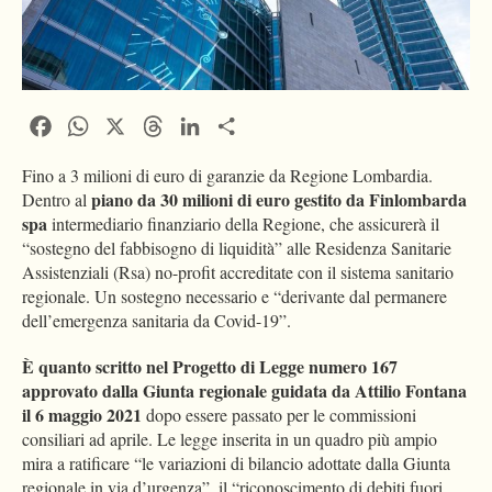
Facebook
WhatsApp
X
Threads
LinkedIn
Condividi
Fino a 3 milioni di euro di garanzie da Regione Lombardia.
piano da 30 milioni di euro gestito da Finlombarda
Dentro al
spa
intermediario finanziario della Regione, che assicurerà il
“sostegno del fabbisogno di liquidità” alle Residenza Sanitarie
Assistenziali (Rsa) no-profit accreditate con il sistema sanitario
regionale. Un sostegno necessario e “derivante dal permanere
dell’emergenza sanitaria da Covid-19”.
È quanto scritto nel Progetto di Legge numero 167
approvato dalla Giunta regionale guidata da Attilio Fontana
il 6 maggio 2021
dopo essere passato per le commissioni
consiliari ad aprile. Le legge inserita in un quadro più ampio
mira a ratificare “le variazioni di bilancio adottate dalla Giunta
regionale in via d’urgenza”, il “riconoscimento di debiti fuori