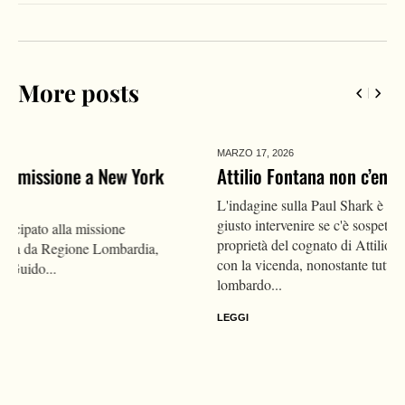
More posts
MARZO 17,
2026
Attilio Fontana non c’entra niente con il caporalato
L'indagine sulla Paul Shark è naturalmente sacrosanta ed è
giusto intervenire se c'è sospetto di sfruttamento. L'azienda è di
proprietà del cognato di Attilio Fontana. Che non c'entra nulla
con la vicenda, nonostante tutti titoleranno sul governatore
lombardo...
LEGGI