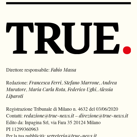
Direttore responsabile:
Fabio Massa
Redazione:
Francesca Ferri
,
Stefano Marrone
,
Andrea
Muratore
,
Maria Carla Rota
,
Federico Ughi
,
Alessia
Liparoti
Registrazione Tribunale di Milano n. 4632 del 03/06/2020
Contatti:
redazione@true-news.it
–
direzione@true-news.it
Edito da: Inpagina Srl, via Fara 35 20124 Milano
PI 11299360963
Per la tua pubblicità:
segreteria@true-news.it