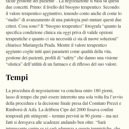
facile gestione del paziente”. La negoziazione si basa su questi
due concetti. Primo: il livello del bisogno terapeutico. Secondo:
il valore terapeutico aggiuntivo, tenendo conto anche di come lo
“stadio” di avanzamento di una patologia può mutare questi due
criteri. Cosa sono? Il “bisogno terapeutico” fotografa “quanto la
specifica condizione clinica sia oggi priva di valide opzioni
terapeutiche e quanto ci sia necessità ci sia di nuove soluzioni”
chiarisce Mariangela Prada. Mentre il valore terapeutico
aggiunto coglie tutti quei parametri come qualità della vita,
gestione dei pazienti, profili di “safety” che danno una visione
“olistica” dell’utilità di un farmaco e di riflesso del suo valore.
Tempi
La procedura di negoziazione va conclusa entro 180 giorni,
lasso di tempo che può essere interrotto una sola volta fra l’avvio
della procedura e la decisione finale presa dal Comitato Prezzi e
Rimborsi di Aifa. La delibera Cipe del 2000 fissava confini
temporali più stringenti – termini previsti in 90 giorni – ma nei
fatti si derogava alle scadenze andando ben oltre. “Sarà
interessante capire se vi sarà aderenza a queste tempistiche, che