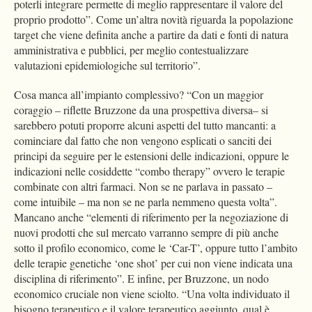
poterli integrare permette di meglio rappresentare il valore del
proprio prodotto”. Come un’altra novità riguarda la popolazione
target che viene definita anche a partire da dati e fonti di natura
amministrativa e pubblici, per meglio contestualizzare
valutazioni epidemiologiche sul territorio”.
Cosa manca all’impianto complessivo? “Con un maggior
coraggio – riflette Bruzzone da una prospettiva diversa– si
sarebbero potuti proporre alcuni aspetti del tutto mancanti: a
cominciare dal fatto che non vengono esplicati o sanciti dei
principi da seguire per le estensioni delle indicazioni, oppure le
indicazioni nelle cosiddette “combo therapy” ovvero le terapie
combinate con altri farmaci. Non se ne parlava in passato –
come intuibile – ma non se ne parla nemmeno questa volta”.
Mancano anche “elementi di riferimento per la negoziazione di
nuovi prodotti che sul mercato varranno sempre di più anche
sotto il profilo economico, come le ‘Car-T’, oppure tutto l’ambito
delle terapie genetiche ‘one shot’ per cui non viene indicata una
disciplina di riferimento”. E infine, per Bruzzone, un nodo
economico cruciale non viene sciolto. “Una volta individuato il
bisogno terapeutico e il valore terapeutico aggiunto, qual è