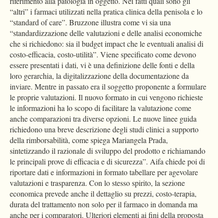
riferimento alla patologia in oggetto. Nei fatti quali sono gli
“altri” i farmaci utilizzati nella pratica clinica della penisola e lo
“standard of care”. Bruzzone illustra come vi sia una
“standardizzazione delle valutazioni e delle analisi economiche
che si richiedono: sia il budget impact che le eventuali analisi di
costo-efficacia, costo-utilità”. Viene specificato come devono
essere presentati i dati, vi è una definizione delle fonti e della
loro gerarchia, la digitalizzazione della documentazione da
inviare. Mentre in passato era il soggetto proponente a formulare
le proprie valutazioni. Il nuovo formato in cui vengono richieste
le informazioni ha lo scopo di facilitare la valutazione come
anche comparazioni tra diverse opzioni. Le nuove linee guida
richiedono una breve descrizione degli studi clinici a supporto
della rimborsabilità, come spiega Mariangela Prada,
sintetizzando il razionale di sviluppo del prodotto e richiamando
le principali prove di efficacia e di sicurezza”. Aifa chiede poi di
riportare dati e informazioni in formato tabellare per agevolare
valutazioni e trasparenza. Con lo stesso spirito, la sezione
economica prevede anche il dettaglio su prezzi, costo-terapia,
durata del trattamento non solo per il farmaco in domanda ma
anche per i comparatori. Ulteriori elementi ai fini della proposta