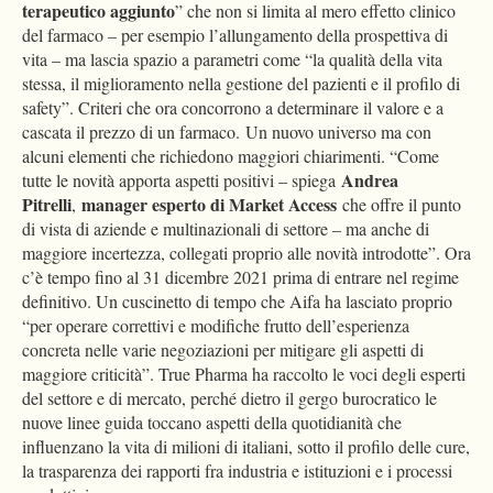
terapeutico aggiunto
” che non si limita al mero effetto clinico
del farmaco – per esempio l’allungamento della prospettiva di
vita – ma lascia spazio a parametri come “la qualità della vita
stessa, il miglioramento nella gestione del pazienti e il profilo di
safety”. Criteri che ora concorrono a determinare il valore e a
cascata il prezzo di un farmaco. Un nuovo universo ma con
alcuni elementi che richiedono maggiori chiarimenti. “Come
Andrea
tutte le novità apporta aspetti positivi – spiega
Pitrelli
manager esperto di Market Access
,
che offre il punto
di vista di aziende e multinazionali di settore – ma anche di
maggiore incertezza, collegati proprio alle novità introdotte”. Ora
c’è tempo fino al 31 dicembre 2021 prima di entrare nel regime
definitivo. Un cuscinetto di tempo che Aifa ha lasciato proprio
“per operare correttivi e modifiche frutto dell’esperienza
concreta nelle varie negoziazioni per mitigare gli aspetti di
maggiore criticità”. True Pharma ha raccolto le voci degli esperti
del settore e di mercato, perché dietro il gergo burocratico le
nuove linee guida toccano aspetti della quotidianità che
influenzano la vita di milioni di italiani, sotto il profilo delle cure,
la trasparenza dei rapporti fra industria e istituzioni e i processi