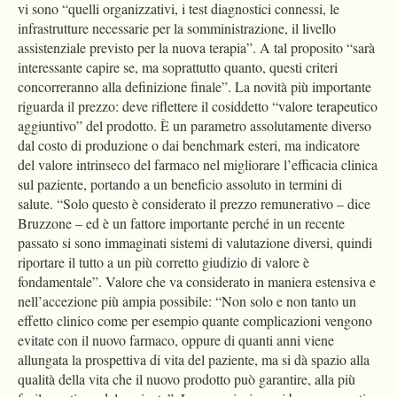
vi sono “quelli organizzativi, i test diagnostici connessi, le
infrastrutture necessarie per la somministrazione, il livello
assistenziale previsto per la nuova terapia”. A tal proposito “sarà
interessante capire se, ma soprattutto quanto, questi criteri
concorreranno alla definizione finale”. La novità più importante
riguarda il prezzo: deve riflettere il cosiddetto “valore terapeutico
aggiuntivo” del prodotto. È un parametro assolutamente diverso
dal costo di produzione o dai benchmark esteri, ma indicatore
del valore intrinseco del farmaco nel migliorare l’efficacia clinica
sul paziente, portando a un beneficio assoluto in termini di
salute. “Solo questo è considerato il prezzo remunerativo – dice
Bruzzone – ed è un fattore importante perché in un recente
passato si sono immaginati sistemi di valutazione diversi, quindi
riportare il tutto a un più corretto giudizio di valore è
fondamentale”. Valore che va considerato in maniera estensiva e
nell’accezione più ampia possibile: “Non solo e non tanto un
effetto clinico come per esempio quante complicazioni vengono
evitate con il nuovo farmaco, oppure di quanti anni viene
allungata la prospettiva di vita del paziente, ma si dà spazio alla
qualità della vita che il nuovo prodotto può garantire, alla più