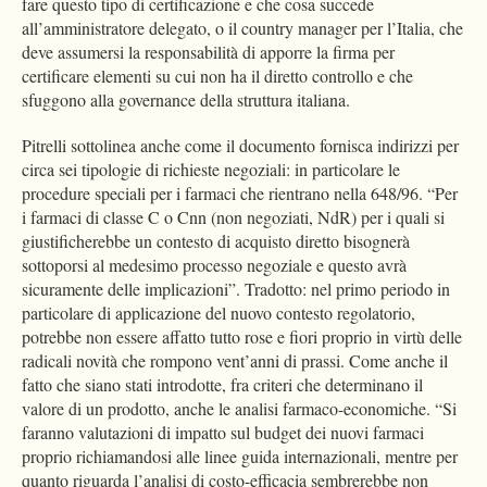
fare questo tipo di certificazione e che cosa succede
all’amministratore delegato, o il country manager per l’Italia, che
deve assumersi la responsabilità di apporre la firma per
certificare elementi su cui non ha il diretto controllo e che
sfuggono alla governance della struttura italiana.
Pitrelli sottolinea anche come il documento fornisca indirizzi per
circa sei tipologie di richieste negoziali: in particolare le
procedure speciali per i farmaci che rientrano nella 648/96. “Per
i farmaci di classe C o Cnn (non negoziati, NdR) per i quali si
giustificherebbe un contesto di acquisto diretto bisognerà
sottoporsi al medesimo processo negoziale e questo avrà
sicuramente delle implicazioni”. Tradotto: nel primo periodo in
particolare di applicazione del nuovo contesto regolatorio,
potrebbe non essere affatto tutto rose e fiori proprio in virtù delle
radicali novità che rompono vent’anni di prassi. Come anche il
fatto che siano stati introdotte, fra criteri che determinano il
valore di un prodotto, anche le analisi farmaco-economiche. “Si
faranno valutazioni di impatto sul budget dei nuovi farmaci
proprio richiamandosi alle linee guida internazionali, mentre per
quanto riguarda l’analisi di costo-efficacia sembrerebbe non