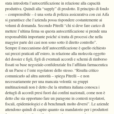
stata introdotta l’autocertificazione in relazione alla capacità
produttiva. Quindi alla “supply” di prodotto. Il principio di fondo
– comprensibile – è una sorta di polizza assicurativa con cui Aifa
si garantisce che l’azienda possa rispondere costantemente ai
volumi di domanda. Secondo Pitrelli “chi si deve fare carico di
mettere l’ultima firma su questa autocertificazione si prende una
responsabilità importante poiché si tratta di processi che nella
maggior parte dei casi non sono sotto il diretto controllo”.
Sempre il meccanismo dell’autocertificazione è quello richiesto
sui prezzi praticati all’estero, in relazione alla molecola oggetto
del dossier e figli, figli di eventuali accordi e schemi di rimborso
fissati su base negoziale-confidenziale fra l’affiliata farmaceutica
di un Paese e l’ente regolatore dello stesso. “Risulta critico
comunicarlo ad altra autorità – spiega Pitrelli – e non
necessariamente per una mancata volontà: su gruppi
multinazionali non è detto che la struttura italiana conosca i
dettagli di accordi presi fuori dai confini nazionali, come non è
detto che sia opportuno fare un paragone in contesti regolatori,
fiscali, epidemiologici e di benchmark molto diversi”. Le aziende
attendono quindi di capire quanto sia mandatorio per i produttori