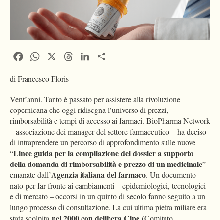
Facebook
WhatsApp
X
Threads
LinkedIn
Condividi
di Francesco Floris
Vent’anni. Tanto è passato per assistere alla rivoluzione
copernicana che oggi ridisegna l’universo di prezzi,
rimborsabilità e tempi di accesso ai farmaci. BioPharma Network
– associazione dei manager del settore farmaceutico – ha deciso
di intraprendere un percorso di approfondimento sulle nuove
Linee guida per la compilazione del dossier a supporto
“
della domanda di rimborsabilità e prezzo di un medicinale
”
Agenzia italiana del farmaco
emanate dall’
. Un documento
nato per far fronte ai cambiamenti – epidemiologici, tecnologici
e di mercato – occorsi in un quinto di secolo fanno seguito a un
lungo processo di consultazione. La cui ultima pietra miliare era
nel 2000 con delibera Cipe
stata scolpita
(Comitato