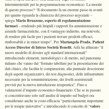
interministeriale per la programmazione economica). La morale
di questo processo? “Il documento fa un enorme passo in avanti
per quanto riguarda la chiarezza del processo negoziale –
Mario Bruzzone, esperto di regolamentazione
spiega
farmaci
– rendendo più limpidi i rapporti fra amministrazione e
aziende farmaceutiche, con il vantaggio indiretto, ma notevole,
di rendere più facile per i pazienti trovare prodotti efficaci,
Mariangela Prada
Patient
rimborsabili e in minor tempo”. Per
,
Access Director di Intexo Società Benefit
, Aifa ha allineato “il
nuovo modello di dossier agli standard internazionali”
introducendo elementi, metodologici e di merito, nel panorama
italiano che vanno dal “formato tabellare per la presentazione dei
dati clinici, che facilita le comparazioni, alla puntuale descrizione
degli aspetti organizzativi, dei test diagnostici, delle infrastrutture
necessarie per la somministrazione, dei livelli assistenziali
previsti per la nuova introduzione terapeutica”. Fino a
valutazioni d’impatto economico-finanziario. Che se in passato
si concentravano solo sull’analisi di impatto sul budget ora
considerano anche la costo-efficacia “particolarmente importante
valore
per le terapie innovative” e introducendo il concetto di “