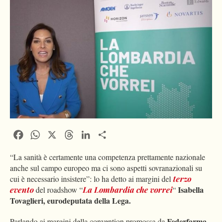
Facebook
WhatsApp
X
Threads
LinkedIn
Condividi
“La sanità è certamente una competenza prettamente nazionale
anche sul campo europeo ma ci sono aspetti sovranazionali su
cui è necessario insistere”: lo ha detto ai margini del
terzo
Isabella
evento
del roadshow “
La Lombardia che vorrei
“
Tovaglieri, eurodeputata della Lega.
Federfarma
Parlando ai margini della convention promossa da