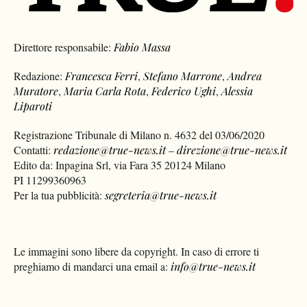
Direttore responsabile:
Fabio Massa
Redazione:
Francesca Ferri
,
Stefano Marrone
,
Andrea
Muratore
,
Maria Carla Rota
,
Federico Ughi
,
Alessia
Liparoti
Registrazione Tribunale di Milano n. 4632 del 03/06/2020
Contatti:
redazione@true-news.it
–
direzione@true-news.it
Edito da: Inpagina Srl, via Fara 35 20124 Milano
PI 11299360963
Per la tua pubblicità:
segreteria@true-news.it
Le immagini sono libere da copyright. In caso di errore ti
preghiamo di mandarci una email a:
info@true-news.it