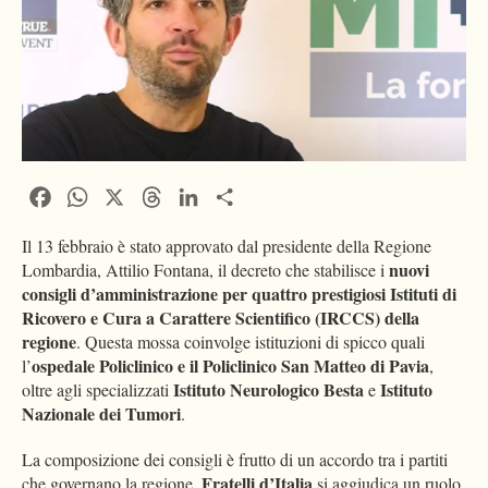
Facebook
WhatsApp
X
Threads
LinkedIn
Condividi
Il 13 febbraio è stato approvato dal presidente della Regione
nuovi
Lombardia, Attilio Fontana, il decreto che stabilisce i
consigli d’amministrazione per quattro prestigiosi Istituti di
Ricovero e Cura a Carattere Scientifico (IRCCS) della
regione
. Questa mossa coinvolge istituzioni di spicco quali
ospedale Policlinico e il Policlinico San Matteo di Pavia
l’
,
Istituto Neurologico
Besta
Istituto
oltre agli specializzati
e
Nazionale dei Tumori
.
La composizione dei consigli è frutto di un accordo tra i partiti
Fratelli d’Italia
che governano la regione.
si aggiudica un ruolo