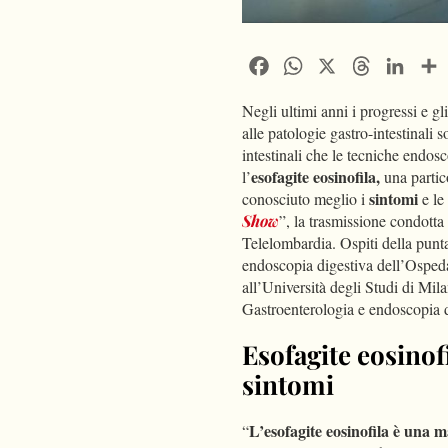
Facebook
WhatsApp
X
Threads
Linke
Negli ultimi anni i progressi e g
alle patologie gastro-intestinali 
intestinali che le tecniche endo
esofagite eosinofila,
l’
una partic
sintomi
conosciuto meglio i
e le
Show
”, la trasmissione condott
Telelombardia. Ospiti della punta
endoscopia digestiva dell’Osped
all’Università degli Studi di Mila
Gastroenterologia e endoscopia 
Esofagite eosinofil
sintomi
L’esofagite eosinofila è una 
“