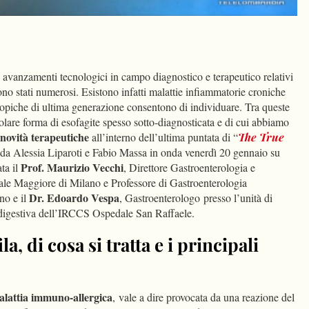
dIn
Condividi
li avanzamenti tecnologici in campo diagnostico e terapeutico relativi
sono stati numerosi. Esistono infatti malattie infiammatorie croniche
scopiche di ultima generazione consentono di individuare. Tra queste
olare forma di esofagite spesso sotto-diagnosticata e di cui abbiamo
novità terapeutiche
all’interno dell’ultima puntata di “
The True
a da Alessia Liparoti e Fabio Massa in onda venerdì 20 gennaio su
Prof.
Maurizio Vecchi
ta il
, Direttore Gastroenterologia e
ale Maggiore di Milano e Professore di Gastroenterologia
Dr. Edoardo Vespa
no e il
, Gastroenterologo presso l’unità di
digestiva dell’IRCCS Ospedale San Raffaele.
a, di cosa si tratta e i principali
malattia immuno-allergica
, vale a dire provocata da una reazione del