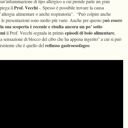
un’infiammazione di tipo allergico a cui prende parte un gran
Prof. Vecchi
spiega il
-. Spesso è possibile trovare la causa
’allergia alimentare o anche respiratoria”. “Può colpire anche
uò essere
e le presentazioni sono molto più varie. Anche per questo p
he la sua scoperta è recente e risulta ancora un po’ sotto
omi
episodi di bolo alimentare
il Prof. Vecchi segnala in primis
,
a sensazione di blocco del cibo che ha appena ingerito” a cui si può
reflusso gastroesofageo
rsistente che è quello del
.
cept marketing-cookies
to watch this video.