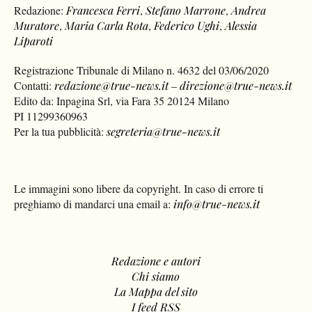
Redazione:
Francesca Ferri
,
Stefano Marrone
,
Andrea
Muratore
,
Maria Carla Rota
,
Federico Ughi
,
Alessia
Liparoti
Registrazione Tribunale di Milano n. 4632 del 03/06/2020
Contatti:
redazione@true-news.it
–
direzione@true-news.it
Edito da: Inpagina Srl, via Fara 35 20124 Milano
PI 11299360963
Per la tua pubblicità:
segreteria@true-news.it
Le immagini sono libere da copyright. In caso di errore ti
preghiamo di mandarci una email a:
info@true-news.it
Redazione e autori
Chi siamo
La Mappa del sito
I feed RSS