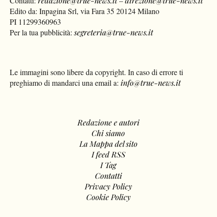
Contatti:
redazione@true-news.it
–
direzione@true-news.it
Edito da: Inpagina Srl, via Fara 35 20124 Milano
PI 11299360963
Per la tua pubblicità:
segreteria@true-news.it
Le immagini sono libere da copyright. In caso di errore ti
preghiamo di mandarci una email a:
info@true-news.it
Redazione e autori
Chi siamo
La Mappa del sito
I feed RSS
I Tag
Contatti
Privacy Policy
Cookie Policy