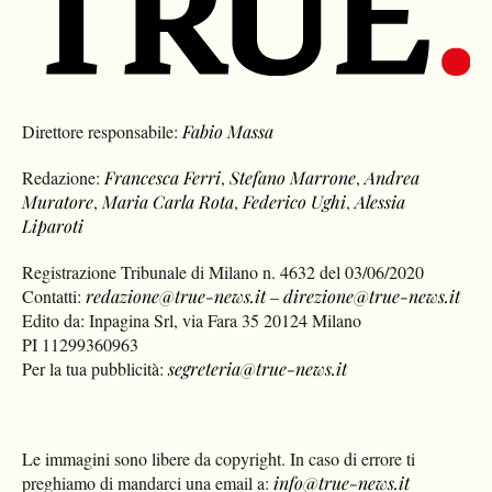
Direttore responsabile:
Fabio Massa
Redazione:
Francesca Ferri
,
Stefano Marrone
,
Andrea
Muratore
,
Maria Carla Rota
,
Federico Ughi
,
Alessia
Liparoti
Registrazione Tribunale di Milano n. 4632 del 03/06/2020
Contatti:
redazione@true-news.it
–
direzione@true-news.it
Edito da: Inpagina Srl, via Fara 35 20124 Milano
PI 11299360963
Per la tua pubblicità:
segreteria@true-news.it
Le immagini sono libere da copyright. In caso di errore ti
preghiamo di mandarci una email a:
info@true-news.it