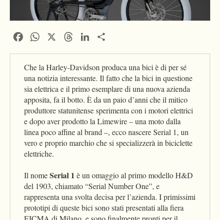
Facebook
WhatsApp
X
Threads
LinkedIn
Condividi
Che la Harley-Davidson produca una bici è di per sé
una notizia interessante. Il fatto che la bici in questione
sia elettrica e il primo esemplare di una nuova azienda
apposita, fa il botto. È da un paio d’anni che il mitico
produttore statunitense sperimenta con i motori elettrici
e dopo aver prodotto la Limewire – una moto dalla
linea poco affine al brand –, ecco nascere Serial 1, un
vero e proprio marchio che si specializzerà in biciclette
elettriche.
Serial 1
Il nome
è un omaggio al primo modello H&D
del 1903, chiamato “Serial Number One”, e
rappresenta una svolta decisa per l’azienda. I primissimi
prototipi di queste bici sono stati presentati alla fiera
EICMA di Milano, e sono finalmente pronti per il