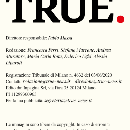
Direttore responsabile:
Fabio Massa
Redazione:
Francesca Ferri
,
Stefano Marrone
,
Andrea
Muratore
,
Maria Carla Rota
,
Federico Ughi
,
Alessia
Liparoti
Registrazione Tribunale di Milano n. 4632 del 03/06/2020
Contatti:
redazione@true-news.it
–
direzione@true-news.it
Edito da: Inpagina Srl, via Fara 35 20124 Milano
PI 11299360963
Per la tua pubblicità:
segreteria@true-news.it
Le immagini sono libere da copyright. In caso di errore ti