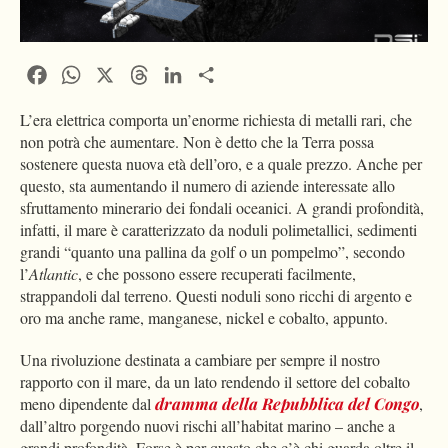
Facebook
WhatsApp
X
Threads
LinkedIn
Condividi
L’era elettrica comporta un’enorme richiesta di metalli rari, che
non potrà che aumentare. Non è detto che la Terra possa
sostenere questa nuova età dell’oro, e a quale prezzo. Anche per
questo, sta aumentando il numero di aziende interessate allo
sfruttamento minerario dei fondali oceanici. A grandi profondità,
infatti, il mare è caratterizzato da noduli polimetallici, sedimenti
grandi “quanto una pallina da golf o un pompelmo”, secondo
l’
Atlantic
, e che possono essere recuperati facilmente,
strappandoli dal terreno. Questi noduli sono ricchi di argento e
oro ma anche rame, manganese, nickel e cobalto, appunto.
Una rivoluzione destinata a cambiare per sempre il nostro
rapporto con il mare, da un lato rendendo il settore del cobalto
meno dipendente dal
dramma della Repubblica del Congo
,
dall’altro porgendo nuovi rischi all’habitat marino – anche a
grandi profondità. Forse è per questo che c’è chi guarda oltre il