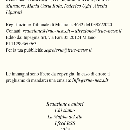
Muratore
,
Maria Carla Rota
,
Federico Ughi
,
Alessia
Liparoti
Registrazione Tribunale di Milano n. 4632 del 03/06/2020
Contatti:
redazione@true-news.it
–
direzione@true-news.it
Edito da: Inpagina Srl, via Fara 35 20124 Milano
PI 11299360963
Per la tua pubblicità:
segreteria@true-news.it
Le immagini sono libere da copyright. In caso di errore ti
preghiamo di mandarci una email a:
info@true-news.it
Redazione e autori
Chi siamo
La Mappa del sito
I feed RSS
I Tag