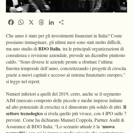
Facebook
WhatsApp
X
Threads
LinkedIn
Condividi
Che anno è stato per gli investimenti finanziari in Italia? Come
possiamo immaginare, gli ultimi mesi sono stati molto difficili,
BDO Italia
ma uno studio di
, tra le principali organizzazioni di
consulenza e revisione aziendale, prevede un dicembre piuttosto
caldo. “Sono diverse le aziende pronte a sfruttare l’ultima
finestra temporale dell’anno, concretizzando i progetti di crescita
grazie a nuovi capitali e accesso al sistema finanziario europeo,”
si legge nel report.
Numeri inferiori a quelli del 2019, certo, anche se il segmento
AIM (mercato composto delle piccole e medie imprese italiane
Il
ad alto potenziale di crescita) si è dimostrato più solido di altri.
settore tecnologico
si rivela quello più vivace, con 4 IPO sulle 7
previste. Come ha dichiarato Manuel Coppola, Partner Audit &
nuova
Assurance di BDO Italia, “Lo scenario attuale è la ‘
normalità
’ con cui le imprese medio-piccole che caratterizzano