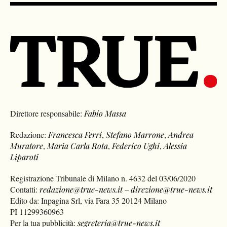
Direttore responsabile:
Fabio Massa
Redazione:
Francesca Ferri
,
Stefano Marrone
,
Andrea
Muratore
,
Maria Carla Rota
,
Federico Ughi
,
Alessia
Liparoti
Registrazione Tribunale di Milano n. 4632 del 03/06/2020
Contatti:
redazione@true-news.it
–
direzione@true-news.it
Edito da: Inpagina Srl, via Fara 35 20124 Milano
PI 11299360963
Per la tua pubblicità:
segreteria@true-news.it