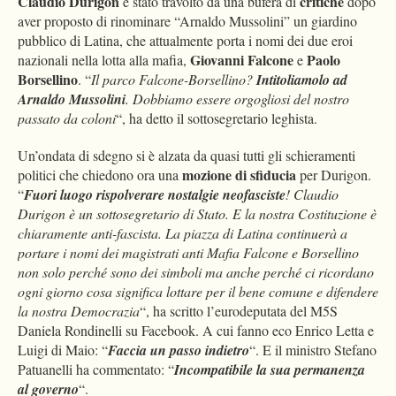
Claudio Durigon
critiche
è stato travolto da una bufera di
dopo
aver proposto di rinominare “Arnaldo Mussolini” un giardino
pubblico di Latina, che attualmente porta i nomi dei due eroi
Giovanni Falcone
Paolo
nazionali nella lotta alla mafia,
e
Borsellino
. “
Il parco Falcone-Borsellino?
Intitoliamolo ad
Arnaldo Mussolini
. Dobbiamo essere orgogliosi del nostro
passato da coloni
“, ha detto il sottosegretario leghista.
Un’ondata di sdegno si è alzata da quasi tutti gli schieramenti
mozione di sfiducia
politici che chiedono ora una
per Durigon.
“
Fuori luogo rispolverare nostalgie neofasciste
! Claudio
Durigon è un sottosegretario di Stato. E la nostra Costituzione è
chiaramente anti-fascista. La piazza di Latina continuerà a
portare i nomi dei magistrati anti Mafia Falcone e Borsellino
non solo perché sono dei simboli ma anche perché ci ricordano
ogni giorno cosa significa lottare per il bene comune e difendere
la nostra Democrazia
“, ha scritto l’eurodeputata del M5S
Daniela Rondinelli su Facebook. A cui fanno eco Enrico Letta e
Luigi di Maio: “
Faccia un passo indietro
“. E il ministro Stefano
Patuanelli ha commentato: “
Incompatibile la sua permanenza
al governo
“.